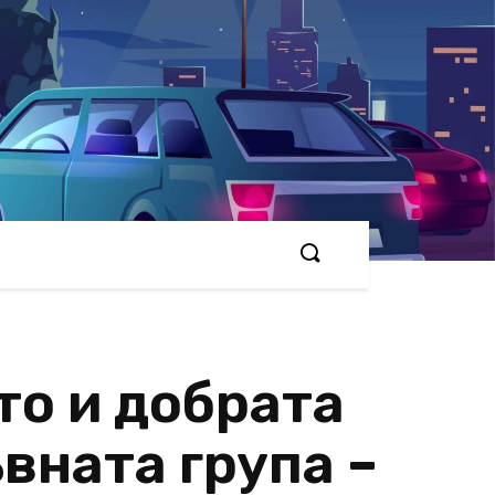
то и добрата
вната група –