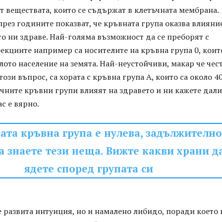
от веществата, които се съдържат в клетъчната мембрана.
рез годините показват, че кръвната група оказва влияни
о ни здраве. Най-голяма възможност да се преборят с
екциите например са носителите на кръвна група 0, коит
лото население на земята. Най-неустойчиви, макар че чес
този въпрос, са хората с кръвна група А, които са около 4
чните кръвни групи влияят на здравето и ни кажете дали
ас е вярно.
ата кръвна група е нулева, задължително
а знаете тези неща. Вижте какви храни д
ядете според групата си
 развита интуиция, но и намалено либидо, поради което 