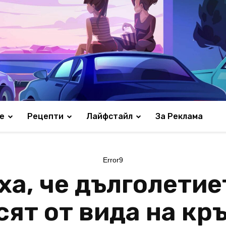
е
Рецепти
Лайфстайл
За Реклама
Error9
ха, че дълголетие
ят от вида на кръ