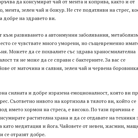
ръчва да консумират чай от мента и коприва, както и от
, мента, зелен чай и божур. Не сте податливи на стрес, ко
а добре на здравето ви.
т към развиването а автоимунни заболявания, метаболиз
често се чувствате много уморени, но същевременно имат
ня. Можете да се похвалите със здрава храносмилателна
алост тя не може да се справи с бактериите. За вас се
ове от маточина и салвия, зелен чай и червена боровинка
ерна силната и добре изразена емоционалност, която ви п
рес. Съответно нивото на кортизола в тялото ви, който се
од името хормон на стреса, е високо. По тази причина е
нсумирате растителна храна и да се отдавате на техники 
а като медитация и йога. Чайовете от невен, жасмин, мащ
и се отразят добре.