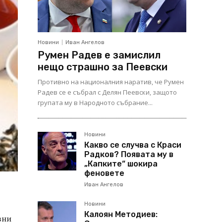
Новини
Иван Ангелов
Румен Радев е замислил
нещо страшно за Пеевски
Противно на националния наратив, че Румен
Радев се е събрал с Делян Пеевски, защото
групата му в Народното събрание...
Новини
Какво се случва с Краси
Радков? Появата му в
„Капките“ шокира
феновете
Иван Ангелов
Новини
Калоян Методиев:
вни