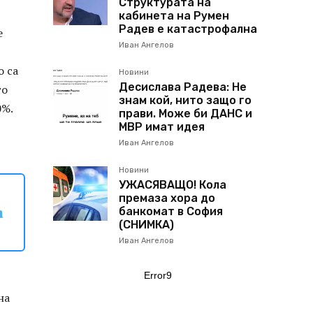
Структурата на
кабинета на Румен
Радев е катастрофална
е
Иван Ангелов
о са
Новини
Десислава Радева: Не
то
знам кой, нито защо го
0%.
прави. Може би ДАНС и
МВР имат идея
Иван Ангелов
Новини
УЖАСЯВАЩО! Кола
премаза хора до
а
банкомат в София
(СНИМКА)
Иван Ангелов
Error9
на