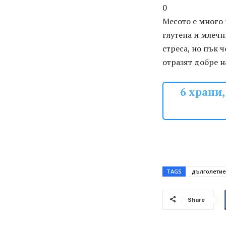
0
Месото е много 
глутена и млечн
стреса, но пък ч
отразят добре н
6 храни,
TAGS
дълголетие
Share