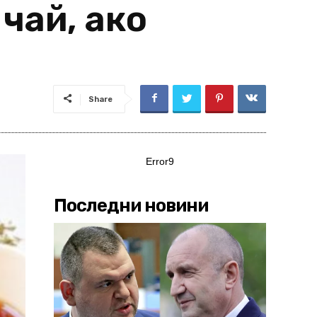
чай, ако
Share
Error9
Последни новини