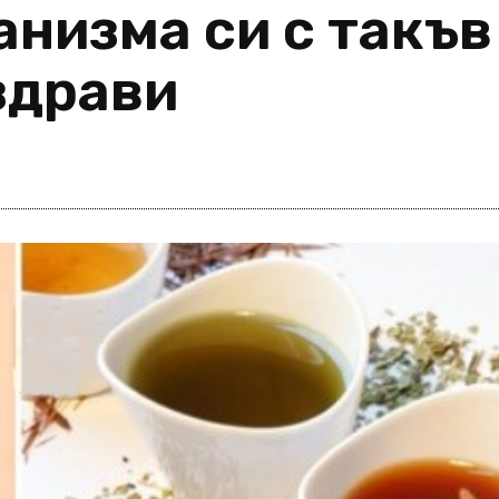
низма си с такъв 
здрави