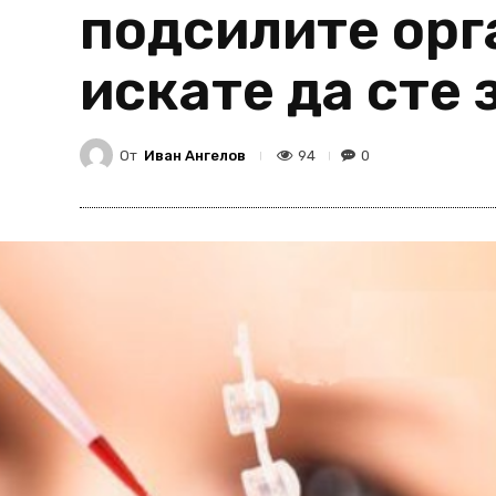
подсилите орга
искате да сте 
От
Иван Ангелов
94
0