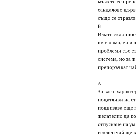
мъжете се препо
сандалово дърво
също се отразяв
В
Имате склоннос
ви е намален и 
проблеми със съ
система, но за ж
препоръчват чай
А
За вас е характ
податливи на ст
подвизава още п
желателно да ко
отпускане на ум
и зелен чай ще в