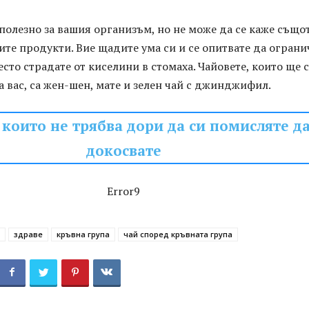
полезно за вашия организъм, но не може да се каже същот
ите продукти. Вие щадите ума си и се опитвате да ограни
есто страдате от киселини в стомаха. Чайовете, които ще 
а вас, са жен-шен, мате и зелен чай с джинджифил.
 които не трябва дори да си помисляте д
докосвате
Error9
здраве
кръвна група
чай според кръвната група