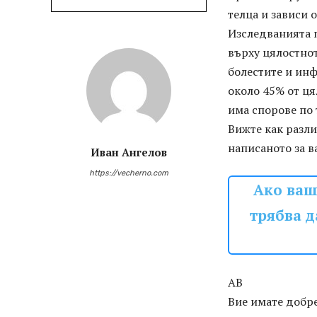
телца и зависи 
Изследванията п
върху цялостнот
болестите и инф
около 45% от ця
има спорове по 
Вижте как разли
написаното за в
Иван Ангелов
https://vecherno.com
Ако ваш
трябва д
АВ
Вие имате добре