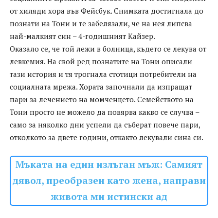
от хиляди хора във Фейсбук. Снимката достигнала до
познати на Тони и те забелязали, че на нея липсва
най-малкият син – 4-годишният Кайзер.
Оказало се, че той лежи в болница, където се лекува от
левкемия. На свой ред познатите на Тони описали
тази история и тя трогнала стотици потребители на
социалната мрежа. Хората започнали да изпращат
пари за лечението на момченцето. Семейството на
Тони просто не можело да повярва какво се случва –
само за няколко дни успели да съберат повече пари,
отколкото за двете години, откакто лекували сина си.
Мъката на един излъган мъж: Самият
дявол, преобразен като жена, направи
живота ми истински ад