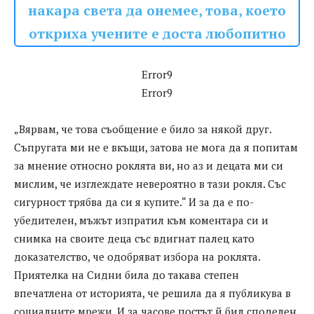
накара света да онемее, това, което
откриха учените е доста любопитно
Error9
Error9
„Вярвам, че това съобщение е било за някой друг.
Съпругата ми не е вкъщи, затова не мога да я попитам
за мнение относно роклята ви, но аз и децата ми си
мислим, че изглеждате невероятно в тази рокля. Със
сигурност трябва да си я купите.“ И за да е по-
убедителен, мъжът изпратил към коментара си и
снимка на своите деца със вдигнат палец като
доказателство, че одобряват избора на роклята.
Приятелка на Сидни била до такава степен
впечатлена от историята, че решила да я публикува в
социалните мрежи. И за часове постът й бил споделен