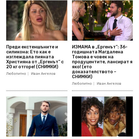
Преди екстеншъните и
ИЗМАМА в „Ергенът“: 36-
силикона: Ето как е
годишната Магдалена
изглеждала пияната
Томова е човек на
Християна от „Ергенът“ с
продуцентите, лансират я
20 кг отгоре! (СНИМКИ)
яко! (ето
доказателството –
Любопитно
Иван Ангелов
СНИМКИ)
Любопитно
Иван Ангелов