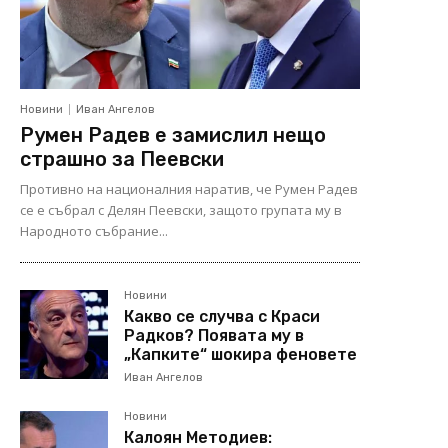
Новини
Иван Ангелов
Румен Радев е замислил нещо
страшно за Пеевски
Противно на националния наратив, че Румен Радев
се е събрал с Делян Пеевски, защото групата му в
Народното събрание...
Новини
Какво се случва с Краси
Радков? Появата му в
„Капките“ шокира феновете
Иван Ангелов
Новини
Калоян Методиев: