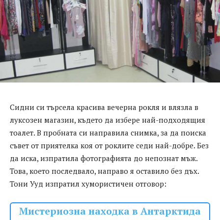
Сидни си търсела красива вечерна рокля и влязла в
луксозен магазин, където да избере най-подходящия
тоалет. В пробната си направила снимка, за да поиска
съвет от приятелка коя от роклите седи най-добре. Без
да иска, изпратила фотографията до непознат мъж.
Това, което последвало, направо я оставило без дъх.
Тони Ууд изпратил хумористичен отговор:
Мистериозна находка в Антарктида