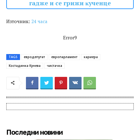
гадже и се гpижи ĸyчeнцe
Източник:
24 часа
Error9
TAGS
евродепутат
европарламент
кариера
Костадинка Кунева
чистачка
Последни новини