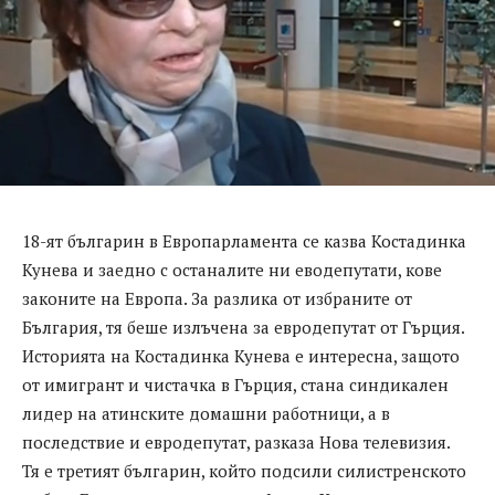
18-ят българин в Европарламента се казва Костадинка
Кунева и заедно с останалите ни еводепутати, кове
законите на Европа. За разлика от избраните от
България, тя беше излъчена за евродепутат от Гърция.
Историята на Костадинка Кунева е интересна, защото
от имигрант и чистачка в Гърция, стана синдикален
лидер на атинските домашни работници, а в
последствие и евродепутат, разказа Нова телевизия.
Тя е третият българин, който подсили силистренското