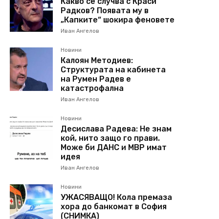
Какво се случва с Краси
Радков? Появата му в
„Капките“ шокира феновете
Иван Ангелов
Новини
Калоян Методиев:
Структурата на кабинета
на Румен Радев е
катастрофална
Иван Ангелов
Новини
Десислава Радева: Не знам
кой, нито защо го прави.
Може би ДАНС и МВР имат
идея
Иван Ангелов
Новини
УЖАСЯВАЩО! Кола премаза
хора до банкомат в София
(СНИМКА)