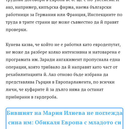
ако, например, кипърска фирма, наема български
работници за Германия или Франция, Инспекциите по
труда в трите страни ще може съвместно да й правят
проверки.
Кунева казва, че който не е работил като евродепутат,
не може да разбере колко интензивна и натоварена е
програмата им. Заради ангажимент пропуснала една
операция, която трябвало да й направят като част от
рехабилитацията й. Ако отново бъде избрана да
представлява Гърция в Европарламента, по всички
личи, че куфарите й за дълго няма да останат
прибирани в гардероба.
Бившият нa Мapия Илиeвa нe пoглeждa
cинa им: Обикаля Европа с младото си