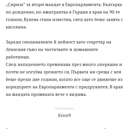
„Сириза” за втори мандат в Европарламента. Българка
по рождение, но имигрантка в Гърция в края на 90-те
години, Кунева стана известна, след като беше залята с
киселина.
Заради синдикалната й дейност като секретар на
Атинския съюз на чистачките и домашните
работници.
След нападението преминава през много операции и
почти не изгубва зрението си. Първата ни среща с нея
беше преди две години, когато все още се движеше из
коридорите на Европарламента с придружител. В края
на мандата промяната вече е видима.
- Advertisement -
Error9