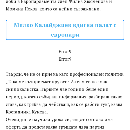
лоби в Европарламента след Филиз Хюсменова и
Момчил Неков, които са нейни съграждани.
Милко Калайджиев вдигна палат с
европари
Error9
Error9
Твърди, че не се приема като професионален политик.
„Така ме възприемат другите. Аз съм си все още
синдикалистка. Първите две години беше един
период, когато събираш информация, разбираш какво
става, как трябва да действаш, как се работи тук”, казва
Костадинка Кунева.
Очевидно е научила урока си, защото отново има
оферта да представлява гръцката лява партия