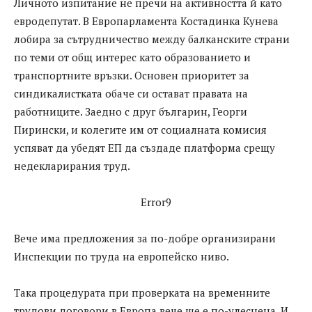
Личното изпитание не пречи на активността й като
евродепутат. В Европарламента Костадинка Кунева
лобира за сътрудничество между балканските страни
по теми от общ интерес като образованието и
транспортните връзки. Основен приоритет за
синдикалистката обаче си остават правата на
работниците. Заедно с друг българин, Георги
Пирински, и колегите им от социалната комисия
успяват да убедят ЕП да създаде платформа срещу
недекларирания труд.
Error9
Вече има предложения за по-добре организирани
Инспекции по труда на европейско ниво.
Така процедурата при проверката на временните
трудови договори в Европа вече ще е по-улеснена. И