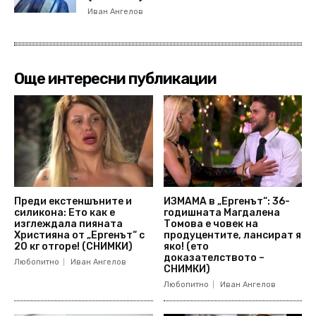
Иван Ангелов
Още интересни публикации
Преди екстеншъните и
ИЗМАМА в „Ергенът“: 36-
силикона: Ето как е
годишната Магдалена
изглеждала пияната
Томова е човек на
Християна от „Ергенът“ с
продуцентите, лансират я
20 кг отгоре! (СНИМКИ)
яко! (ето
доказателството –
Любопитно
Иван Ангелов
СНИМКИ)
Любопитно
Иван Ангелов