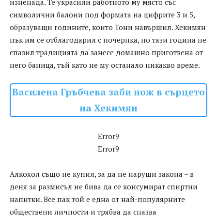
изненада. Те украсили работното му място със
символични балони под формата на цифрите 3 и 5,
образуващи годините, които Тони навършил. Хекимян
пък им се отблагодарил с почерпка, но тази година не
спазил традицията да занесе домашно приготвена от
него баница, тъй като не му останало никакво време.
Василена Гръбчева заби нож в сърцето
на Хекимян
Error9
Error9
Алкохол също не купил, за да не наруши закона – в
деня за размисъл не бива да се консумират спиртни
напитки. Все пак той е една от най-популярните
обществени личности и трябва да спазва