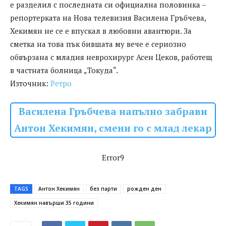
е разделил с последната си официална половинка –
репортерката на Нова телевизия Василена Гръбчева,
Хекимян не се е впускал в любовни авантюри. За
сметка на това пък бившата му вече е сериозно
обвързана с младия неврохирург Асен Цеков, работещ
в частната болница „Токуда“.
Източник:
Ретро
Василена Гръбчева напълно забрави
Антон Хекимян, смени го с млад лекар
Error9
TAGS
Антон Хекимян
без парти
рожден ден
Хекимян навърши 35 години