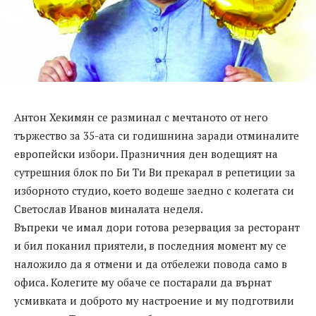
Антон Хекимян се разминал с мечтаното от него
тържество за 35-ата си годишнина заради отминалите
европейски избори. Празничния ден водещият на
сутрешния блок по Би Ти Ви прекарал в репетиции за
изборното студио, което водеше заедно с колегата си
Светослав Иванов миналата неделя.
Въпреки че имал дори готова резервация за ресторант
и бил поканил приятели, в последния момент му се
наложило да я отмени и да отбележи повода само в
офиса. Колегите му обаче се постарали да върнат
усмивката и доброто му настроение и му подготвили