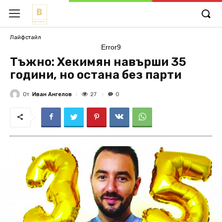
Лайфстайл
Error9
Тъжно: ​Хекимян навърши 35
години, но остана без парти
От
Иван Ангелов
27
0