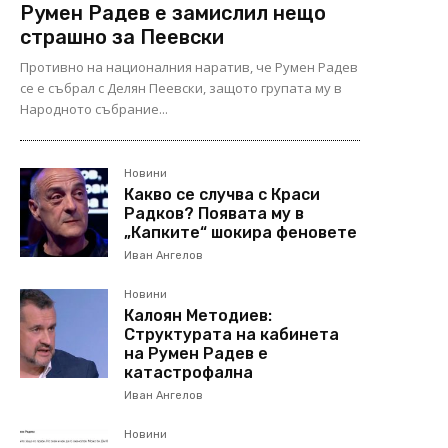
Румен Радев е замислил нещо
страшно за Пеевски
Противно на националния наратив, че Румен Радев
се е събрал с Делян Пеевски, защото групата му в
Народното събрание...
Новини
Какво се случва с Краси
Радков? Появата му в
„Капките“ шокира феновете
Иван Ангелов
Новини
Калоян Методиев:
Структурата на кабинета
на Румен Радев е
катастрофална
Иван Ангелов
Новини