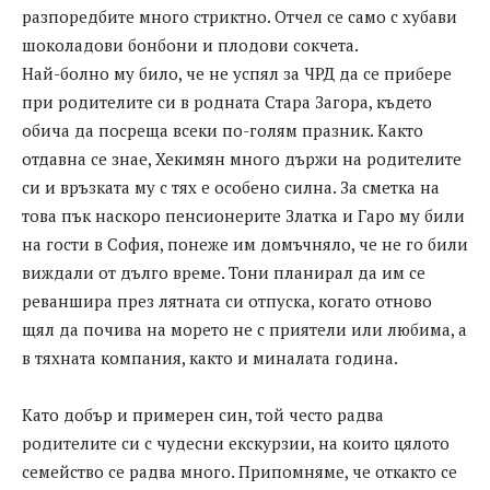
разпоредбите много стриктно. Отчел се само с хубави
шоколадови бонбони и плодови сокчета.
Най-болно му било, че не успял за ЧРД да се прибере
при родителите си в родната Стара Загора, където
обича да посреща всеки по-голям празник. Както
отдавна се знае, Хекимян много държи на родителите
си и връзката му с тях е особено силна. За сметка на
това пък наскоро пенсионерите Златка и Гаро му били
на гости в София, понеже им домъчняло, че не го били
виждали от дълго време. Тони планирал да им се
реваншира през лятната си отпуска, когато отново
щял да почива на морето не с приятели или любима, а
в тяхната компания, както и миналата година.
Като добър и примерен син, той често радва
родителите си с чудесни екскурзии, на които цялото
семейство се радва много. Припомняме, че откакто се