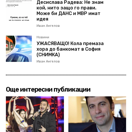
Десислава Радева: Не знам
кой, нито защо го прави.
Може би ДАНС и МВР имат
идея
Иван Ангелов
Новини
УЖАСЯВАЩО! Кола премаза
хора до банкомат в София
(СНИМКА)
Иван Ангелов
Още интересни публикации