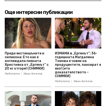
Още интересни публикации
Преди екстеншъните и
ИЗМАМА в „Ергенът“: 36-
силикона: Ето как е
годишната Магдалена
изглеждала пияната
Томова е човек на
Християна от „Ергенът“ с
продуцентите, лансират я
20 кг отгоре! (СНИМКИ)
яко! (ето
доказателството –
Любопитно
Иван Ангелов
СНИМКИ)
Любопитно
Иван Ангелов