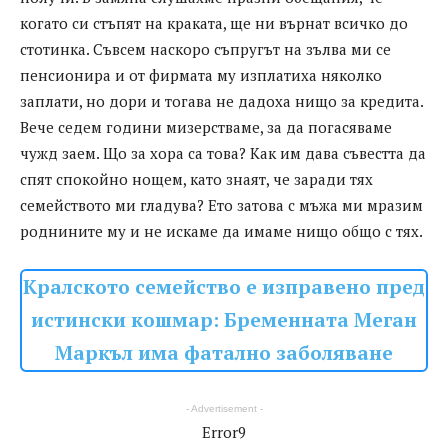
когато си стъпят на краката, ще ни върнат всичко до
стотинка. Съвсем наскоро съпругът на зълва ми се
пенсионира и от фирмата му изплатиха няколко
заплати, но дори и тогава не дадоха нищо за кредита.
Вече седем години мизерстваме, за да погасяваме
чужд заем. Що за хора са това? Как им дава съвестта да
спят спокойно нощем, като знаят, че заради тях
семейството ми гладува? Ето затова с мъжа ми мразим
роднините му и не искаме да имаме нищо общо с тях.
Kралското семейство e изправено пред
истински кошмар: Бременната Меган
Маркъл има фатално заболяване
- Advertisement -
Error9