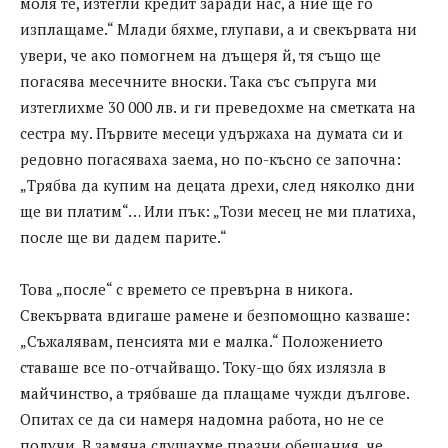
моля те, изтегли кредит заради нас, а ние ще го
изплащаме.“ Млади бяхме, глупави, а и свекървата ни
увери, че ако помогнем на дъщеря й, тя също ще
погасява месечните вноски. Така със съпруга ми
изтеглихме 30 000 лв. и ги преведохме на сметката на
сестра му. Първите месеци удържаха на думата си и
редовно погасяваха заема, но по-късно се започна:
„Трябва да купим на децата дрехи, след няколко дни
ще ви платим“… Или пък: „Този месец не ми платиха,
после ще ви дадем парите.“
Това „после“ с времето се превърна в никога.
Свекървата вдигаше рамене и безпомощно казваше:
„Съжалявам, пенсията ми е малка.“ Положението
ставаше все по-отчайващо. Току-що бях излязла в
майчинство, а трябваше да плащаме чужди дългове.
Опитах се да си намеря надомна работа, но не се
получи. В замяна слушахме празни обещания, че