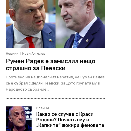
Новини
Иван Ангелов
Румен Радев е замислил нещо
страшно за Пеевски
Противно на националния наратив, че Румен Радев
се е събрал с Делян Пеевски, защото групата му в
Народното събрание...
Новини
Какво се случва с Краси
Радков? Появата му в
„Капките“ шокира феновете