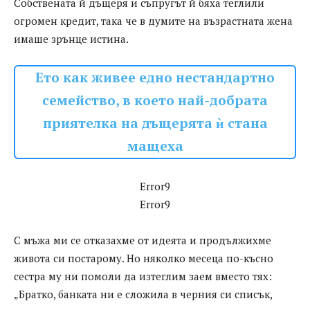
Собствената й дъщеря и съпругът й бяха теглили
огромен кредит, така че в думите на възрастната жена
имаше зрънце истина.
Ето как живее едно нестандартно
семейство, в което най-добрата
приятелка на дъщерята ѝ стана
мащеха
Error9
Error9
С мъжа ми се отказахме от идеята и продължихме
живота си постарому. Но няколко месеца по-късно
сестра му ни помоли да изтеглим заем вместо тях:
„Братко, банката ни е сложила в черния си списък,