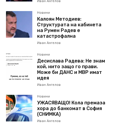
Иван Ангелов
Новини
Калоян Методиев:
Структурата на кабинета
на Румен Радев е
катастрофална
Иван Ангелов
Новини
Десислава Радева: Не знам
кой, нито защо го прави.
Може би ДАНС и МВР имат
идея
Иван Ангелов
Новини
УЖАСЯВАЩО! Кола премаза
хора до банкомат в София
(СНИМКА)
Иван Ангелов