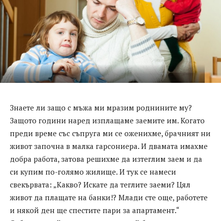
Знаете ли защо с мъжа ми мразим роднините му?
Защото години наред изплащаме заемите им. Когато
преди време със съпруга ми се оженихме, брачният ни
живот започна в малка гарсониера. И двамата имахме
добра работа, затова решихме да изтеглим заем и да
си купим по-голямо жилище. И тук се намеси
свекървата: „Какво? Искате да теглите заеми? Цял
живот да плащате на банки!? Млади сте още, работете
и някой ден ще спестите пари за апартамент.“