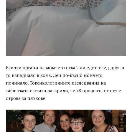
Всички органи на момчето отказали един след друг и
то изпаднало в кома. Ден по-късно момчето
починало. Токсикологичните изследвания на
таблетката екстази разкрили, че 78 процента от нея е
отрова за плъхове.