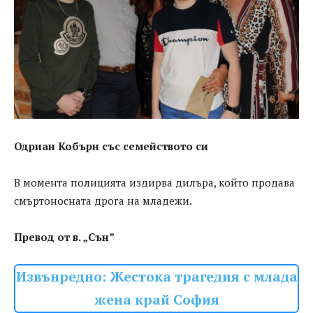
Одриан Кобърн със семейството си
В момента полицията издирва дилъра, който продава
смъртоносната дрога на младежи.
Превод от в. „Сън”
Извънредно: Жестока трагедия с млада
жена край София