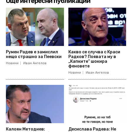
Още интересни публикации
Румен Радев е замислил
Какво се случва с Краси
нещо страшно за Пеевски
Радков? Появата му в
„Капките“ шокира
Новини
Иван Ангелов
феновете
Новини
Иван Ангелов
Калоян Методиев:
Десислава Радева: Не