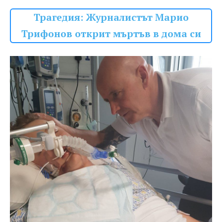
Трагедия: Журналистът Марио
Трифонов открит мъртъв в дома си