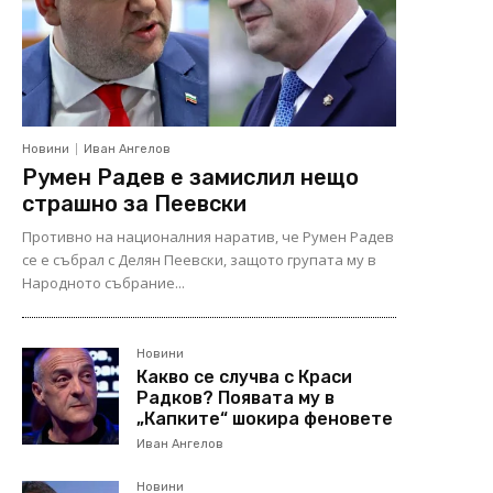
Новини
Иван Ангелов
Румен Радев е замислил нещо
страшно за Пеевски
Противно на националния наратив, че Румен Радев
се е събрал с Делян Пеевски, защото групата му в
Народното събрание...
Новини
Какво се случва с Краси
Радков? Появата му в
„Капките“ шокира феновете
Иван Ангелов
Новини