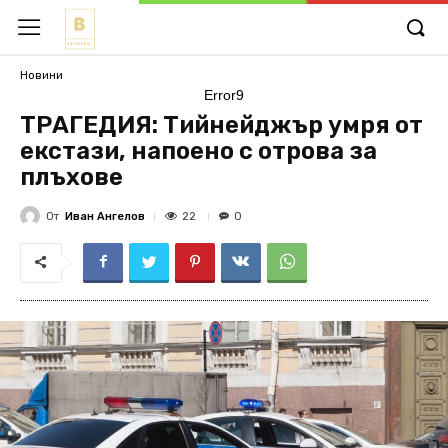
Новини
Error9
ТРАГЕДИЯ: Тийнейджър умря от
екстази, напоено с отрова за
плъхове
От
Иван Ангелов
22
0