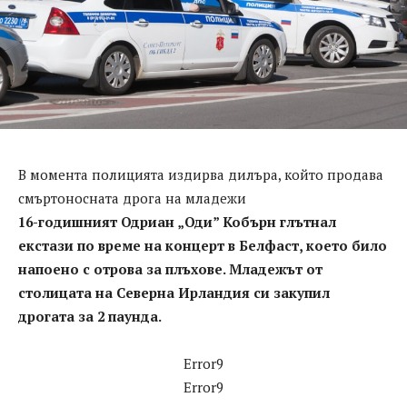
В момента полицията издирва дилъра, който продава
смъртоносната дрога на младежи
16-годишният Одриан „Оди” Кобърн глътнал
екстази по време на концерт в Белфаст, което било
напоено с отрова за плъхове. Младежът от
столицата на Северна Ирландия си закупил
дрогата за 2 паунда.
Error9
Error9