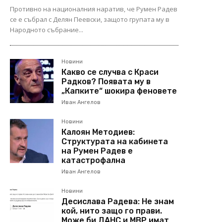
Противно на националния наратив, че Румен Радев
се е събрал с Делян Пеевски, защото групата му в
Народното събрание...
Новини
Какво се случва с Краси
Радков? Появата му в
„Капките“ шокира феновете
Иван Ангелов
Новини
Калоян Методиев:
Структурата на кабинета
на Румен Радев е
катастрофална
Иван Ангелов
Новини
Десислава Радева: Не знам
кой, нито защо го прави.
Може би ДАНС и МВР имат