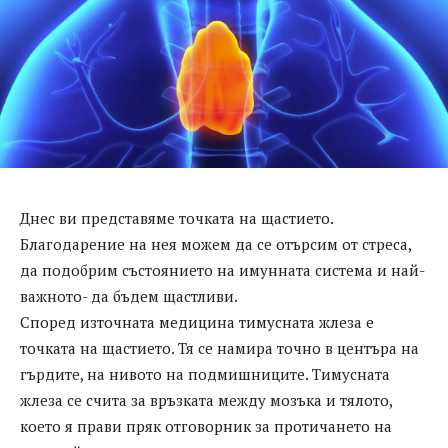
Днес ви представяме точката на щастието.
Благодарение на нея можем да се отърсим от стреса,
да подобрим състоянието на имунната система и най-
важното- да бъдем щастливи.
Според източната медицина тимусната жлеза е
точката на щастието. Тя се намира точно в центъра на
гърдите, на нивото на подмишниците. Тимусната
жлеза се счита за връзката между мозъка и тялото,
което я прави пряк отговорник за протичането на