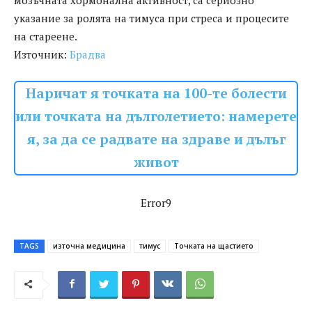
мозъчната хормонална активност, са сериозно
указание за ролята на тимуса при стреса и процесите
на стареене.
Източник:
Брадва
Наричат я точката на 100-те болести
или точката на дълголетието: намерете
я, за да се радвате на здраве и дълъг
живот
Error9
TAGS
източна медицина
тимус
Точката на щастието