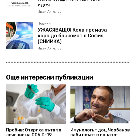
идея
Иван Ангелов
Новини
УЖАСЯВАЩО! Кола премаза
хора до банкомат в София
(СНИМКА)
Иван Ангелов
Още интересни публикации
Пробив: Откриха пътя за
Имунологът доц.Чорбанов
лечение на COVID-19
заби пръст в раната: