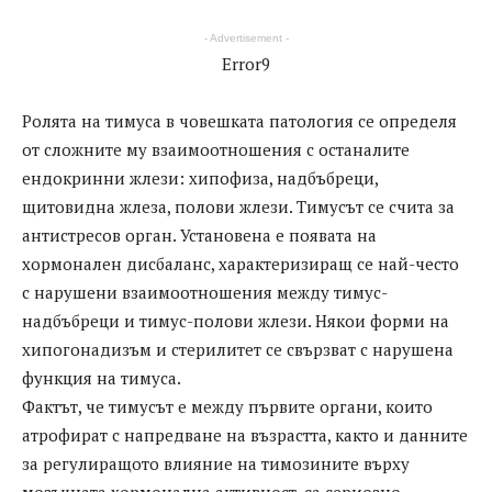
- Advertisement -
Error9
Ролята на тимуса в човешката патология се определя
от сложните му взаимоотношения с останалите
ендокринни жлези: хипофиза, надбъбреци,
щитовидна жлеза, полови жлези. Тимусът се счита за
антистресов орган. Установена е появата на
хормонален дисбаланс, характеризиращ се най-често
с нарушени взаимоотношения между тимус-
надбъбреци и тимус-полови жлези. Някои форми на
хипогонадизъм и стерилитет се свързват с нарушена
функция на тимуса.
Фактът, че тимусът е между първите органи, които
атрофират с напредване на възрастта, както и данните
за регулиращото влияние на тимозините върху