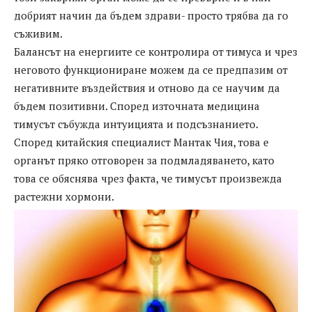
добрият начин да бъдем здрави- просто трябва да го
съживим.
Балансът на енергиите се контролира от тимуса и чрез
неговото функциониране можем да се предпазим от
негативните въздействия и отново да се научим да
бъдем позитивни. Според източната медицина
тимусът събужда интуицията и подсъзнанието.
Според китайския специалист Мантак Чия, това е
органът пряко отговорен за подмладяването, като
това се обяснява чрез факта, че тимусът произвежда
растежни хормони.