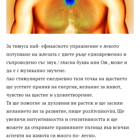
За тимуса най- ефикасното упражнение е лекото
потупване на жлезата с двете ръце едновременно и
съпроводено със звук / гласна буква или Ом , може и
да е с музикално звучене.
Ако стимулирате ежедневно тази точка на щастието
ще усетите прилив на енергия, желание за живот,
чувство на щастие и удовлетворение.
Тя ще помогне за духовния ви растеж и ще засили
желанието ви за развитие, пише pozitivninovini. Ще
увеличи интуитивността и сензитивността и ще
можете да откривате правилните пътища във всички
аспекти на живота си много по- лесно.