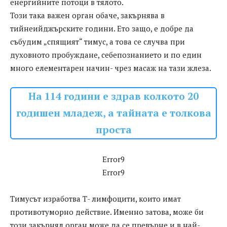
енергийните потоци в тялото.
Този така важен орган обаче, закърнява в
тийнеийджърските години. Ето защо, е добре да
събудим „спящият“ тимус, а това се случва при
духовното пробуждане, себепознанието и по един
много елементарен начин- чрез масаж на тази жлеза.
На 114 години е здрав колкото 20
годишен младеж, а тайната е толкова
проста
Error9
Error9
Тимусът изработва Т- лимфоцити, които имат
противотуморно действие. Именно затова, може би
този закърнял орган може да се превърне и в най-