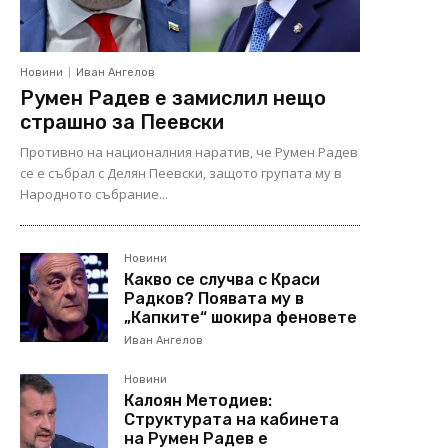
Новини
Иван Ангелов
Румен Радев е замислил нещо
страшно за Пеевски
Противно на националния наратив, че Румен Радев
се е събрал с Делян Пеевски, защото групата му в
Народното събрание...
Новини
Какво се случва с Краси
Радков? Появата му в
„Капките“ шокира феновете
Иван Ангелов
Новини
Калоян Методиев:
Структурата на кабинета
на Румен Радев е