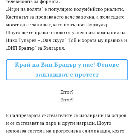
телевизията за формата.
„Игри на волята“ е популярно колумбийско риалити.
Кастингът за предаването вече започна, а желаещите
могат да се запишат, като попълнят формуляр.
Шоуто ще се прави отново от успешната компания на
Нико Тупарев – „Олд скуул“. Той и хората му правиха и
„ВИП Брадър“ за България.
Край на Вип Брадър у нас! Фенове
заплашват с протест
Error9
Error9
В надпреварата състезателите са изолирани на остров
и се състезават за пари и други награди. Шоуто
използва система на прогресивна елиминация, която