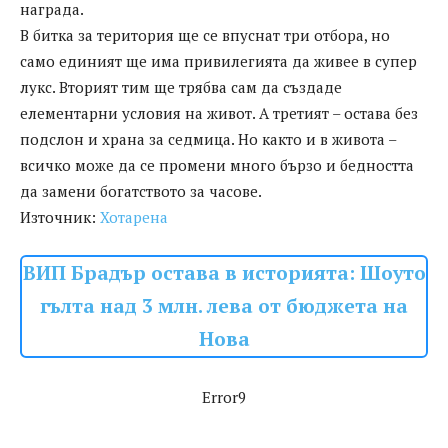
награда.
В битка за територия ще се впуснат три отбора, но
само единият ще има привилегията да живее в супер
лукс. Вторият тим ще трябва сам да създаде
елементарни условия на живот. А третият – остава без
подслон и храна за седмица. Но както и в живота –
всичко може да се промени много бързо и бедността
да замени богатството за часове.
Източник:
Хотарена
ВИП Брадър остава в историята: Шоуто
гълта над 3 млн. лева от бюджета на
Нова
Error9