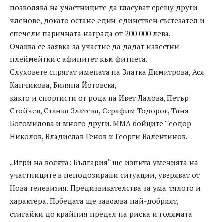
позволява на участниците да гласуват срещу други
членове, докато остане един-единствен състезател и
спечели паричната награда от 200 000 лева.
Очаква се заявка за участие да дадат известни
плеймейтки с афинитет към фитнеса.
Слуховете спрягат имената на Златка Димитрова, Ася
Капчикова, Биляна Йотовска,
както и спортисти от рода на Ивет Лалова, Петър
Стойчев, Станка Златева, Серафим Тодоров, Таня
Богомилова и много други. ММА бойците Теодор
Николов, Владислав Генов и Георги Валентинов.
„Игри на волята: България“ ще изпита уменията на
участниците в неподозирани ситуации, уверяват от
Нова телевизия. Предизвикателства за ума, тялото и
характера. Победата ще завоюва най-добрият,
стигайки до крайния предел на риска и голямата