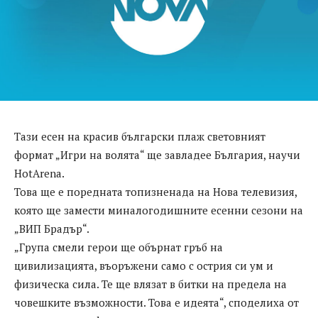
Тази есен на красив български плаж световният
формат „Игри на волята“ ще завладее България, научи
HotArena.
Това ще е поредната топизненада на Нова телевизия,
която ще замести миналогодишните есенни сезони на
„ВИП Брадър“.
„Група смели герои ще обърнат гръб на
цивилизацията, въоръжени само с острия си ум и
физическа сила. Те ще влязат в битки на предела на
човешките възможности. Това е идеята“, споделиха от