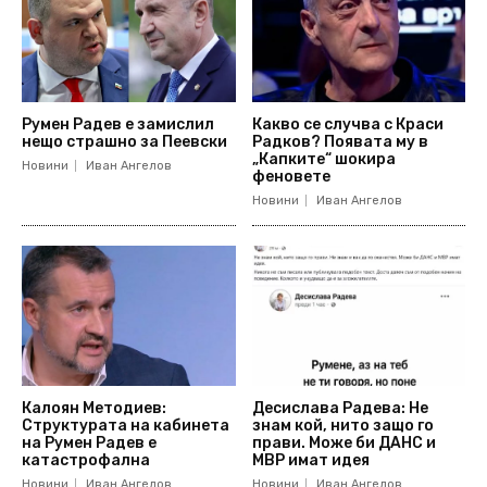
Румен Радев е замислил
Какво се случва с Краси
нещо страшно за Пеевски
Радков? Появата му в
„Капките“ шокира
Новини
Иван Ангелов
феновете
Новини
Иван Ангелов
Калоян Методиев:
Десислава Радева: Не
Структурата на кабинета
знам кой, нито защо го
на Румен Радев е
прави. Може би ДАНС и
катастрофална
МВР имат идея
Новини
Иван Ангелов
Новини
Иван Ангелов