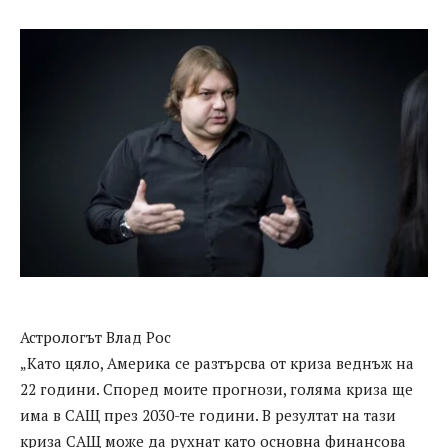
Астрологът Влад Рос
„Като цяло, Америка се разтърсва от криза веднъж на
22 години. Според моите прогнози, голяма криза ще
има в САЩ през 2030-те години. В резултат на тази
криза САЩ може да рухнат като основна финансова