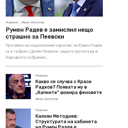
Новини
Иван Ангелов
Румен Радев е замислил нещо
страшно за Пеевски
Противно на националния наратив, че Румен Радев
се е събрал с Делян Пеевски, защото групата му в
Народното събрание...
Новини
Какво се случва с Краси
Радков? Появата му в
„Капките“ шокира феновете
Иван Ангелов
Новини
Калоян Методиев:
Структурата на кабинета
на Румен Радев е