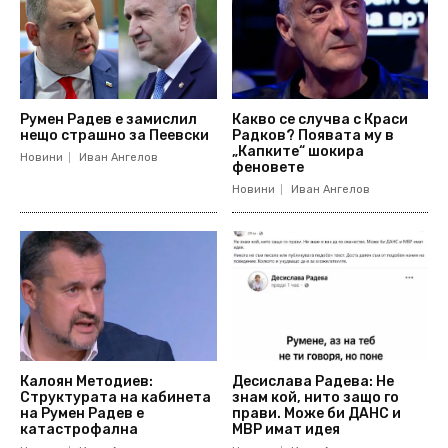
Румен Радев е замислил
Какво се случва с Краси
нещо страшно за Пеевски
Радков? Появата му в
„Капките“ шокира
Новини
Иван Ангелов
феновете
Новини
Иван Ангелов
Калоян Методиев:
Десислава Радева: Не
Структурата на кабинета
знам кой, нито защо го
на Румен Радев е
прави. Може би ДАНС и
катастрофална
МВР имат идея