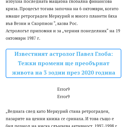
избухна последната мащабна глобална финансова
криза. Процесът тогава започна на 6 октомври, когато
имаше ретрограден Меркурий и много планети бяха
във Везни и Скорпион “, казва Рос.
Астрологът припомня и за „черния понеделник“ на 19
октомври 1987 г.
Известният астролог Павел Глоба:
Тежки промени ще преобърнат
живота на 3 зодии през 2020 година
Error9
Error9
„Веднага след като Меркурий стана ретрограден,
пазарите на ценни книжа се сринаха. И това също е
бил период на ниска слънчева активност. 1997-1998 г.