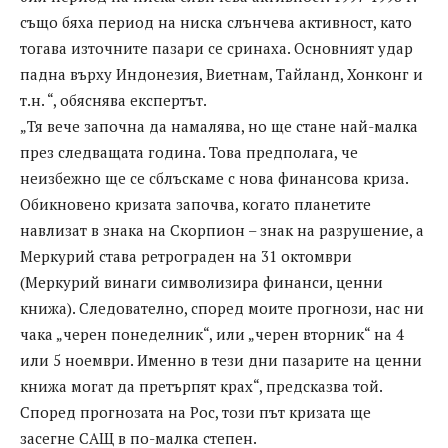
също бяха период на ниска слънчева активност, като
тогава източните пазари се сринаха. Основният удар
падна върху Индонезия, Виетнам, Тайланд, Хонконг и
т.н. “, обяснява експертът.
„Тя вече започна да намалява, но ще стане най-малка
през следващата година. Това предполага, че
неизбежно ще се сблъскаме с нова финансова криза.
Обикновено кризата започва, когато планетите
навлизат в знака на Скорпион – знак на разрушение, а
Меркурий става ретрограден на 31 октомври
(Меркурий винаги символизира финанси, ценни
книжа). Следователно, според моите прогнози, нас ни
чака „черен понеделник“, или „черен вторник“ на 4
или 5 ноември. Именно в тези дни пазарите на ценни
книжа могат да претърпят крах“, предсказва той.
Според прогнозата на Рос, този път кризата ще
засегне САЩ в по-малка степен.