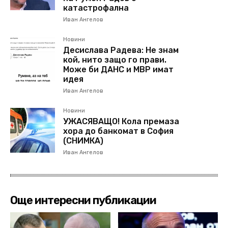
катастрофална
Иван Ангелов
Новини
Десислава Радева: Не знам
кой, нито защо го прави.
Може би ДАНС и МВР имат
идея
Иван Ангелов
Новини
УЖАСЯВАЩО! Кола премаза
хора до банкомат в София
(СНИМКА)
Иван Ангелов
Още интересни публикации