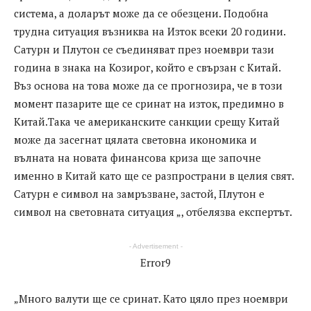
система, а доларът може да се обезцени. Подобна
трудна ситуация възниква на Изток всеки 20 години.
Сатурн и Плутон се съединяват през ноември тази
година в знака на Козирог, който е свързан с Китай.
Въз основа на това може да се прогнозира, че в този
момент пазарите ще се сринат на изток, предимно в
Китай.Така че американските санкции срещу Китай
може да засегнат цялата световна икономика и
вълната на новата финансова криза ще започне
именно в Китай като ще се разпространи в целия свят.
Сатурн е символ на замръзване, застой, Плутон е
символ на световната ситуация „, отбелязва експертът.
- Advertisement -
Error9
„Много валути ще се сринат. Като цяло през ноември