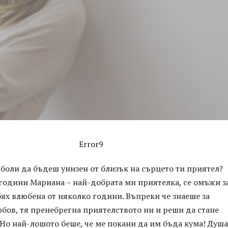
Error9
 боли да бъдеш унизен от близък на сърцето ти приятел?
години Мариана – най-добрата ми приятелка, се омъжи з
бях влюбена от няколко години. Въпреки че знаеше за
бов, тя пренебрегна приятелството ни и реши да стане
 Но най-лошото беше, че ме покани да им бъда кума! Душа