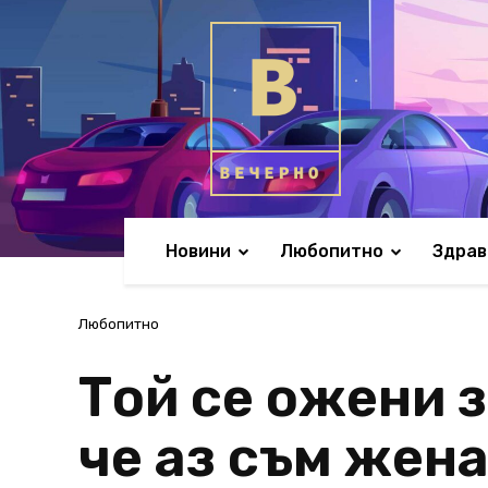
Новини
Любопитно
Здрав
Любопитно
Той се ожени з
че аз съм жена