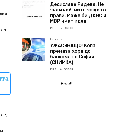
Десислава Радева: Не
и
знам кой, нито защо го
ложи
прави. Може би ДАНС и
МВР имат идея
има
Иван Ангелов
Новини
УЖАСЯВАЩО! Кола
премаза хора до
банкомат в София
(СНИМКА)
Иван Ангелов
тта
Error9
х е,
ъм