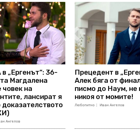
в „Ергенът“: 36-
Прецедент в „Ерге
та Магдалена
Алек бяга от финал
 човек на
писмо до Наум, не
нтите, лансират я
никоя от момите!
о доказателството
Любопитно
Иван Ангелов
КИ)
ан Ангелов