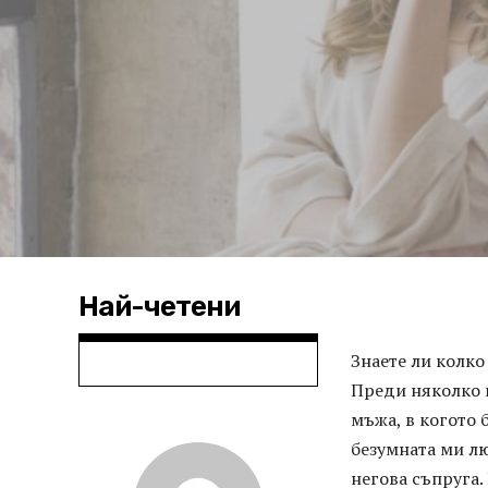
Най-четени
Знаете ли колко
Преди няколко 
мъжа, в когото 
безумната ми лю
негова съпруга.