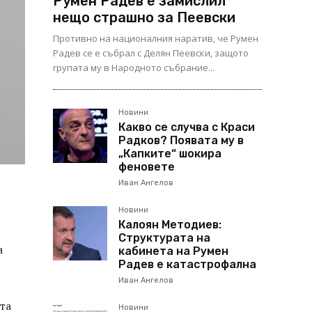
Румен Радев е замислил
нещо страшно за Пеевски
Противно на националния наратив, че Румен
Радев се е събрал с Делян Пеевски, защото
групата му в Народното събрание...
Новини
Какво се случва с Краси
Радков? Появата му в
„Капките“ шокира
феновете
Иван Ангелов
Новини
Калоян Методиев:
Структурата на
а
кабинета на Румен
Радев е катастрофална
Иван Ангелов
та
Новини