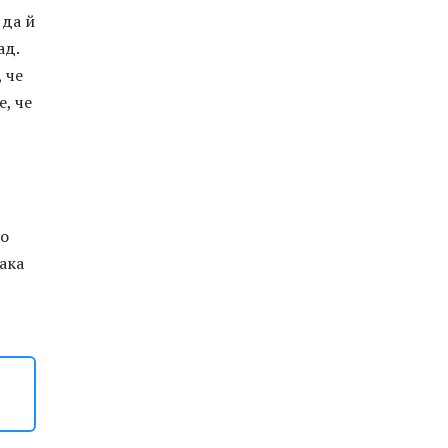
 да й
ад.
 че
е, че
но
така