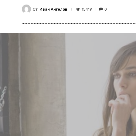
От
Иван Ангелов
15419
0