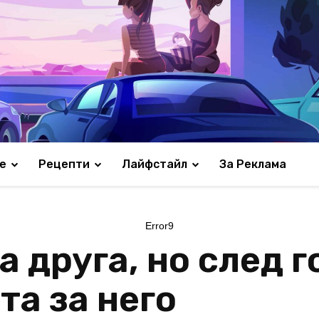
е
Рецепти
Лайфстайл
За Реклама
Error9
а друга, но след 
та за него