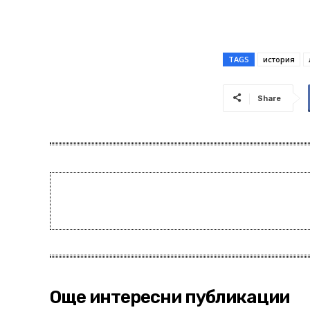
TAGS
история
Share
Още интересни публикации