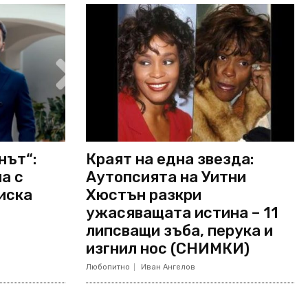
нът“:
Краят на една звезда:
а с
Аутопсията на Уитни
 иска
Хюстън разкри
ужасяващата истина – 11
липсващи зъба, перука и
изгнил нос (СНИМКИ)
Любопитно
Иван Ангелов