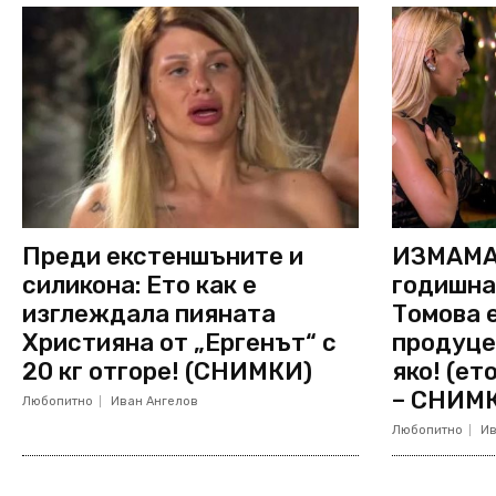
Преди екстеншъните и
ИЗМАМА 
силикона: Ето как е
годишна
изглеждала пияната
Томова е
Християна от „Ергенът“ с
продуце
20 кг отгоре! (СНИМКИ)
яко! (ет
– СНИМ
Любопитно
Иван Ангелов
Любопитно
Ив