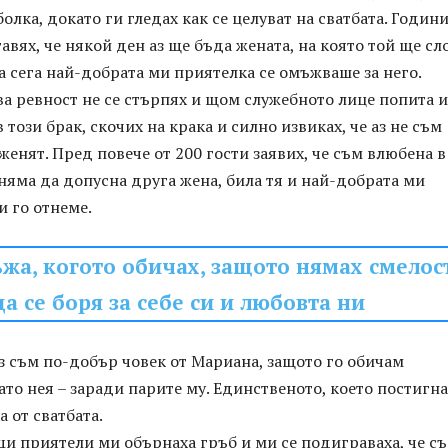
олка, докато ги гледах как се целуват на сватбата. Годин
авях, че някой ден аз ще бъда жената, на която той ще с
 а сега най-добрата ми приятелка се омъжваше за него.
а ревност не се стърпях и щом служебното лице попита 
 този брак, скочих на крака и силно извиках, че аз не съм
оженят. Пред повече от 200 гости заявих, че съм влюбена в
яма да допусна друга жена, била тя и най-добрата ми
и го отнеме.
жа, когото обичах, защото нямах смелос
да се боря за себе си и любовта ни
аз съм по-добър човек от Мариана, защото го обичам
ато нея – заради парите му. Единственото, което постигна
а от сватбата.
и приятели ми обърнаха гръб и ми се подиграваха, че с