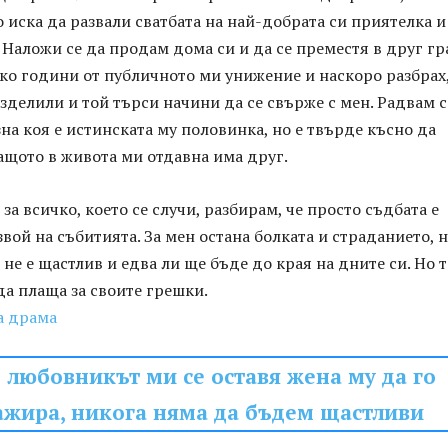
о иска да развали сватбата на най-добрата си приятелка и
 Наложи се да продам дома си и да се преместя в друг гр
ко години от публичното ми унижение и наскоро разбрах,
азделили и той търси начини да се свърже с мен. Радвам с
на коя е истинската му половинка, но е твърде късно да
ащото в живота ми отдавна има друг.
за всичко, което се случи, разбирам, че просто съдбата е
звой на събитията. За мен остана болката и страданието, 
 не е щастлив и едва ли ще бъде до края на дните си. Но 
 да плаща за своите грешки.
а драма
 любовникът ми се оставя жена му да го
жира, никога няма да бъдем щастливи