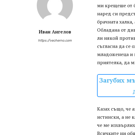
ми крещеше от б
наред си предст
брачната халка,
Обладана от див
Иван Ангелов
ли някой против
https://vecherno.com
съгласна да се 
младоженеца и н
приятелка, да м
Загубих мъ
Казах също, че 
истински, а не к
че ме изхвърлих
Всичките ни общ