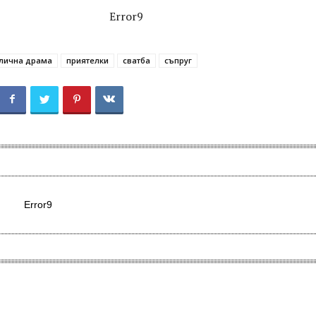
Error9
лична драма
приятелки
сватба
съпруг
Error9