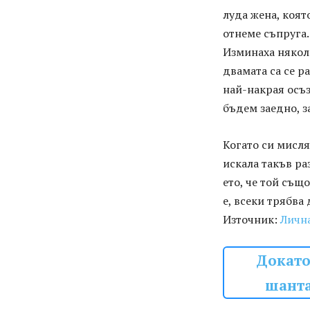
луда жена, коят
отнеме съпруга.
Изминаха някол
двамата са се р
най-накрая осъз
бъдем заедно, з
Когато си мисля 
искала такъв ра
ето, че той също
е, всеки трябва
Източник:
Личн
Докато
шанта