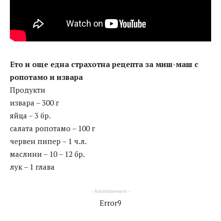
Ето и още една страхотна рецепта за миш-маш с
ропотамо и извара
Продукти
извара – 300 г
яйца – 3 бр.
салата ропотамо – 100 г
червен пипер – 1 ч.л.
маслини – 10 – 12 бр.
лук – 1 глава
- Advertisement -
Error9