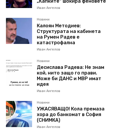
„Капките“ шокира феновете
Иван Ангелов
Новини
Калоян Методиев:
Структурата на кабинета
на Румен Радев е
катастрофална
Иван Ангелов
Новини
Десислава Радева: Не знам
кой, нито защо го прави.
Може би ДАНС и МВР имат
идея
Иван Ангелов
Новини
УЖАСЯВАЩО! Кола премаза
хора до банкомат в София
(СНИМКА)
Иван Ангелов