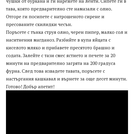
чушки от буркана и ги нарежете на ленти. Сипете ги в
тава, която предварително сте намазали с олио.
Отгоре ги посипете с натрошеното сирене и
пресованите скилидки чесън.
Поръсете с тънка струя олио, черен пипер, малко сол и
наситнения магданоз. Разбийте в купа яйцата с
киселото мляко и прибавете пресятото брашно и
содата. Залейте с тази смес ястието и печете за 20
минути на предварително загрята на 200 градуса
фурна. След това извадете тавата, поръсете с
настъргания кашкавал и върнете за още десет минути.
Готово! Добър апетит!