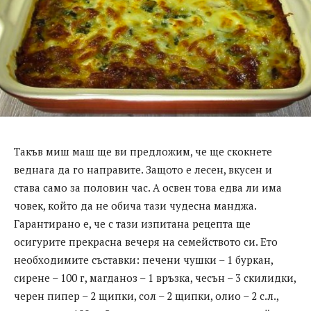
Такъв миш маш ще ви предложим, че ще скокнете
веднага да го направите. Защото е лесен, вкусен и
става само за половин час. А освен това едва ли има
човек, който да не обича тази чудесна манджа.
Гарантирано е, че с тази изпитана рецепта ще
осигурите прекрасна вечеря на семейството си. Ето
необходимите съставки: печени чушки – 1 буркан,
сирене – 100 г, магданоз – 1 връзка, чесън – 3 скилидки,
черен пипер – 2 щипки, сол – 2 щипки, олио – 2 с.л.,