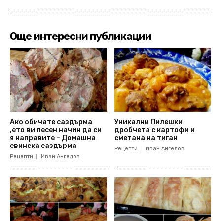
Още интересни публикации
Ако обичате саздърма
Уникални Пилешки
,ето ви лесен начин да си
дробчета с картофи и
я направите – Домашна
сметана на тиган
свинска саздърма
Рецепти
Иван Ангелов
Рецепти
Иван Ангелов