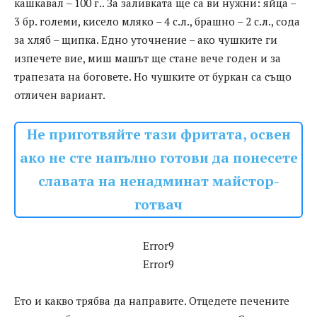
кашкавал – 100 г.. За заливката ще са ви нужни: яйца –
3 бр. големи, кисело мляко – 4 с.л., брашно – 2 с.л., сода
за хляб – щипка. Едно уточнение – ако чушките ги
изпечете вие, миш машът ще стане вече годен и за
трапезата на боговете. Но чушките от буркан са също
отличен вариант.
Не приготвяйте тази фритата, освен
ако не сте напълно готови да понесете
славата на ненадминат майстор-
готвач
Error9
Error9
Ето и какво трябва да направите. Отцедете печените