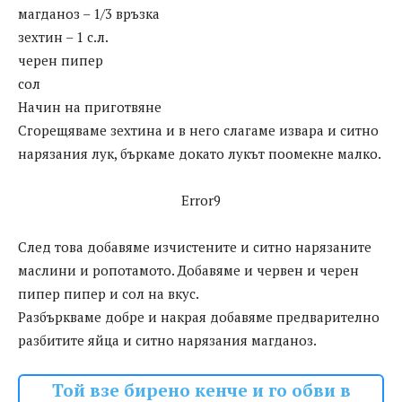
магданоз – 1/3 връзка
зехтин – 1 с.л.
черен пипер
сол
Начин на приготвяне
Сгорещяваме зехтина и в него слагаме извара и ситно
нарязания лук, бъркаме докато лукът поомекне малко.
Error9
След това добавяме изчистените и ситно нарязаните
маслини и ропотамото. Добавяме и червен и черен
пипер пипер и сол на вкус.
Разбъркваме добре и накрая добавяме предварително
разбитите яйца и ситно нарязания магданоз.
Той взе бирено кенче и го обви в