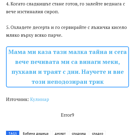
4. Когато сладкишът стане готов, го залейте веднага с
вече изстиналия сироп.
5. Охладете десерта и го сервирайте с лъжичка кисело
мляко върху всяко парче.
Мама ми каза тази малка тайна и сега
вече печивата ми са винаги меки,
пухкави и траят с дни. Научете и вие
този неподозиран трик
Източник:
Кулинар
Error9
TAGS
Бабина душица
десерт
сладкиш
сладко