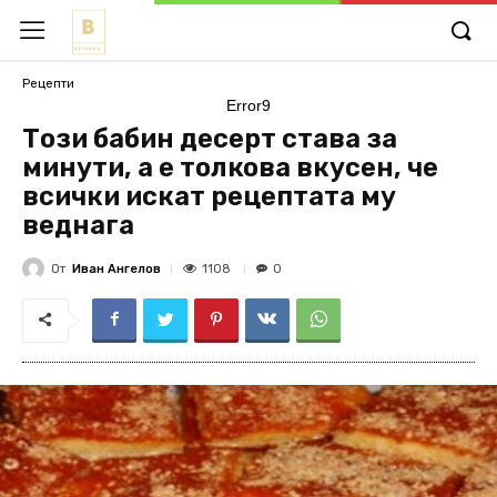
Рецепти
Error9
Този бабин десерт става за
минути, а е толкова вкусен, че
всички искат рецептата му
веднага
От
Иван Ангелов
1108
0