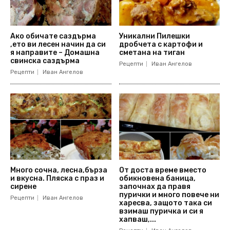
Ако обичате саздърма
Уникални Пилешки
,ето ви лесен начин да си
дробчета с картофи и
я направите – Домашна
сметана на тиган
свинска саздърма
Рецепти
Иван Ангелов
Рецепти
Иван Ангелов
Много сочна, лесна,бърза
От доста време вместо
и вкусна. Пляска с праз и
обикновена баница,
сирене
започнах да правя
пурички и много повече ни
Рецепти
Иван Ангелов
харесва, защото така си
взимаш пуричка и си я
хапваш,...