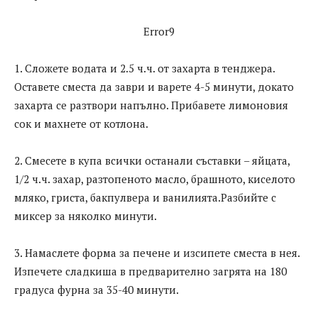
Error9
1. Сложете водата и 2.5 ч.ч. от захарта в тенджера.
Оставете сместа да заври и варете 4-5 минути, докато
захарта се разтвори напълно. Прибавете лимоновия
сок и махнете от котлона.
2. Смесете в купа всички останали съставки – яйцата,
1/2 ч.ч. захар, разтопеното масло, брашното, киселото
мляко, гриста, бакпулвера и ванилията.Разбийте с
миксер за няколко минути.
3. Намаслете форма за печене и изсипете сместа в нея.
Изпечете сладкиша в предварително загрята на 180
градуса фурна за 35-40 минути.