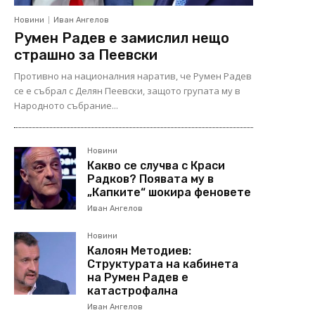
Новини
Иван Ангелов
Румен Радев е замислил нещо
страшно за Пеевски
Противно на националния наратив, че Румен Радев
се е събрал с Делян Пеевски, защото групата му в
Народното събрание...
Новини
Какво се случва с Краси
Радков? Появата му в
„Капките“ шокира феновете
Иван Ангелов
Новини
Калоян Методиев:
Структурата на кабинета
на Румен Радев е
катастрофална
Иван Ангелов