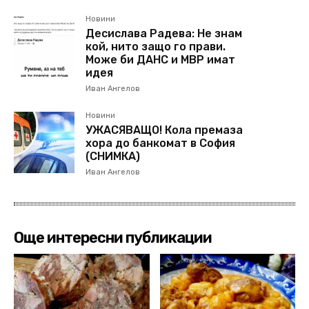
Новини
Десислава Радева: Не знам
кой, нито защо го прави.
Може би ДАНС и МВР имат
идея
Иван Ангелов
Новини
УЖАСЯВАЩО! Кола премаза
хора до банкомат в София
(СНИМКА)
Иван Ангелов
Още интересни публикации