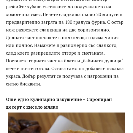
разбийте хубаво съставките до получаването на
хомогенна смес. Печете сладкиша около 20 минути в
предварително загрята на 180 градуса фурна. С остър
нож разрежете сладкиша на две хоризонтално.
Долната част поставете в подходяща голяма чиния
или поднос. Намажете я равномерно със сладкото,
след което разпределете отгоре и сметаната.
Поставете горната част на блата и „бабината душица“
вече е почти готова. Остава само да добавите някаква
украса. Добър резултат се получава с натрошени на
ситно бисквити.
Още едно кулинарно изкушение – Сиропиран
десерт с кисело мляко