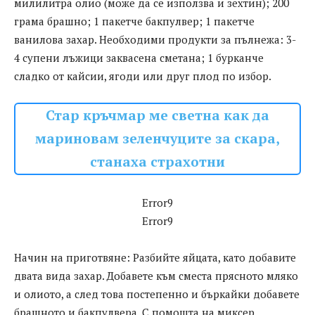
милилитра олио (може да се използва и зехтин); 200
грама брашно; 1 пакетче бакпулвер; 1 пакетче
ванилова захар. Необходими продукти за пълнежа: 3-
4 супени лъжици заквасена сметана; 1 бурканче
сладко от кайсии, ягоди или друг плод по избор.
Стар кръчмар ме светна как да
мариновам зеленчуците за скара,
станаха страхотни
Error9
Error9
Начин на приготвяне: Разбийте яйцата, като добавите
двата вида захар. Добавете към сместа прясното мляко
и олиото, а след това постепенно и бъркайки добавете
брашното и бакпулвера. С помощта на миксер