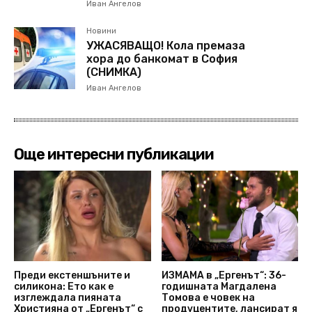
Иван Ангелов
Новини
УЖАСЯВАЩО! Кола премаза
хора до банкомат в София
(СНИМКА)
Иван Ангелов
Още интересни публикации
Преди екстеншъните и
ИЗМАМА в „Ергенът“: 36-
силикона: Ето как е
годишната Магдалена
изглеждала пияната
Томова е човек на
Християна от „Ергенът“ с
продуцентите, лансират я