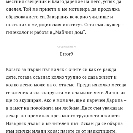
местния свещеник и благодарение на него, успях да
оцелея. Той ме приюти и ме мотивира да продължа
образованието си. Завърших вечерно училище и
постъпих в медицинския институт. Сега съм акушер –
гинеколог и работя в „Майчин дом“.
- Advertisement -
Error9
Когато за първи път видях с очите си как се ражда
дете, тогава осъзнах колко трудно се дава живот и
колко лесно може да се отнеме. Преди няколко месеца
се ожених и със съпругата ми очакваме дете. Лично аз
ще го акуширам. Ако е момиче, ще я наречем Дарина –
в памет на покойната ми любима. Днес съм уважаван
лекар, но преминах през много трудности в живота.
Извървях дълъг и мъчителен път. Искам да се обърна
към всички млади хора: пазете се от наркотиците,