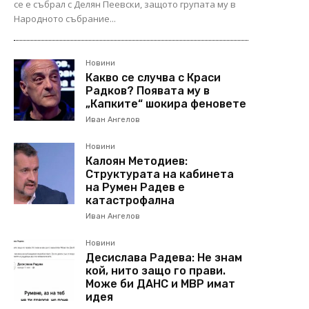
се е събрал с Делян Пеевски, защото групата му в
Народното събрание...
Новини
Какво се случва с Краси
Радков? Появата му в
„Капките“ шокира феновете
Иван Ангелов
Новини
Калоян Методиев:
Структурата на кабинета
на Румен Радев е
катастрофална
Иван Ангелов
Новини
Десислава Радева: Не знам
кой, нито защо го прави.
Може би ДАНС и МВР имат
идея