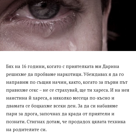
Бях на 16 години, когато с приятелката ми Дарина
решихме да пробваме наркотици. Убеждавах я да го
направим по същия начин, както, когато за първи път
правихме секс – не се страхувай, ще ти хареса. И на нея
наистина й хареса, а няколко месеца по-късно и
двамата се боцкахме всеки ден. За да си набавяме
пари за дрога, започнах да крада от приятели и
познати. Стигнах дотам, че продадох цялата техника
на родителите си.