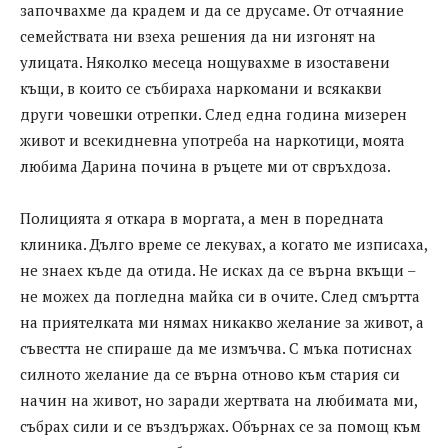
започвахме да крадем и да се друсаме. От отчаяние
семействата ни взеха решения да ни изгонят на
улицата. Няколко месеца нощувахме в изоставени
къщи, в които се събираха наркомани и всякакви
други човешки отрепки. След една година мизерен
живот и всекидневна употреба на наркотици, моята
любима Дарина почина в ръцете ми от свръхдоза.
Полицията я откара в моргата, а мен в поредната
клиника. Дълго време се лекувах, а когато ме изписаха,
не знаех къде да отида. Не исках да се върна вкъщи –
не можех да погледна майка си в очите. След смъртта
на приятелката ми нямах никакво желание за живот, а
съвестта не спираше да ме измъчва. С мъка потиснах
силното желание да се върна отново към стария си
начин на живот, но заради жертвата на любимата ми,
събрах сили и се въздържах. Обърнах се за помощ към