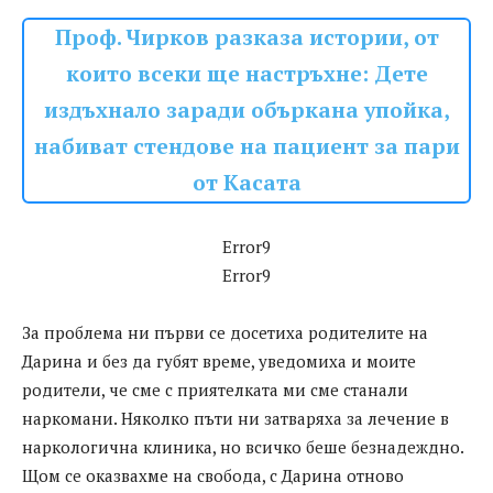
Проф. Чирков разказа истории, от
които всеки ще настръхне: Дете
издъхнало заради объркана упойка,
набиват стендове на пациент за пари
от Касата
Error9
Error9
За проблема ни първи се досетиха родителите на
Дарина и без да губят време, уведомиха и моите
родители, че сме с приятелката ми сме станали
наркомани. Няколко пъти ни затваряха за лечение в
наркологична клиника, но всичко беше безнадеждно.
Щом се оказвахме на свобода, с Дарина отново