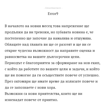
- Advertisement -
Error9
В началото на новия месец това напрежение ще
продължи да ви тревожи, но хубавата новина е, че
постепенно ще започне да намалява и отшумява.
Облаците над главата ви ще се разсеят и ще ви се
открие чудесна възможност да направите оценка и
равносметка на вашите дългосрочни цели.
Периодът е благоприятен за сформиране на нов екип,
с който да работите по вашите цели и задачи, и който
ще ви помогне да ги осъществите повече от успешно.
През октомври ще имате време да излизате повече и
да се запознаете с нови хора.
Възможни са нови приятелства, които ще ви
изненадат повече от приятно.