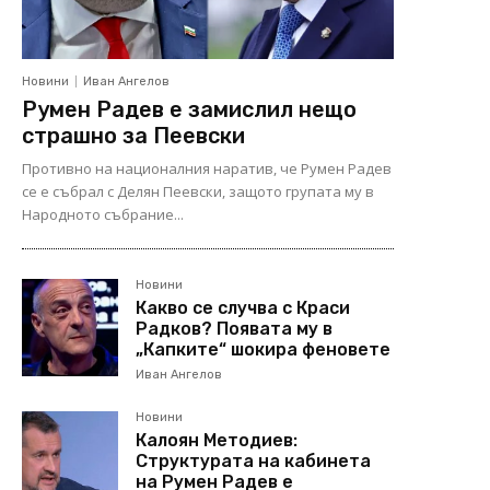
Новини
Иван Ангелов
Румен Радев е замислил нещо
страшно за Пеевски
Противно на националния наратив, че Румен Радев
се е събрал с Делян Пеевски, защото групата му в
Народното събрание...
Новини
Какво се случва с Краси
Радков? Появата му в
„Капките“ шокира феновете
Иван Ангелов
Новини
Калоян Методиев:
Структурата на кабинета
на Румен Радев е