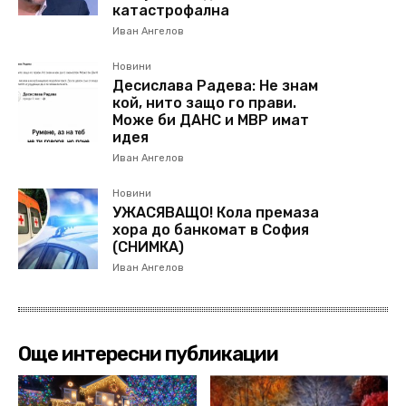
катастрофална
Иван Ангелов
Новини
Десислава Радева: Не знам
кой, нито защо го прави.
Може би ДАНС и МВР имат
идея
Иван Ангелов
Новини
УЖАСЯВАЩО! Кола премаза
хора до банкомат в София
(СНИМКА)
Иван Ангелов
Още интересни публикации