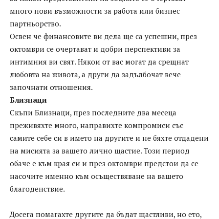
много нови възможности за работа или бизнес
партньорство.
Освен че финансовите ви дела ще са успешни, през
октомври се очертават и добри перспективи за
интимния ви свят. Някои от вас могат да срещнат
любовта на живота, а други да задълбочат вече
започнати отношения.
Близнаци
Скъпи Близнаци, през последните два месеца
преживяхте много, направихте компромиси със
самите себе си в името на другите и не бяхте отдадени
на мисията за вашето лично щастие. Този период
обаче е към края си и през октомври предстои да се
насочите именно към осъществяване на вашето
благоденствие.
Досега помагахте другите да бъдат щастливи, но ето,