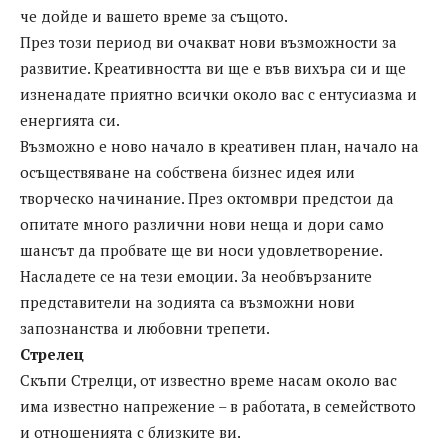
че дойде и вашето време за същото.
През този период ви очакват нови възможности за
развитие. Креативността ви ще е във вихъра си и ще
изненадате приятно всички около вас с ентусиазма и
енергията си.
Възможно е ново начало в креативен план, начало на
осъществяване на собствена бизнес идея или
творческо начинание. През октомври предстои да
опитате много различни нови неща и дори само
шансът да пробвате ще ви носи удовлетворение.
Насладете се на тези емоции. За необвързаните
представители на зодията са възможни нови
запознанства и любовни трепети.
Стрелец
Скъпи Стрелци, от известно време насам около вас
има известно напрежение – в работата, в семейството
и отношенията с близките ви.