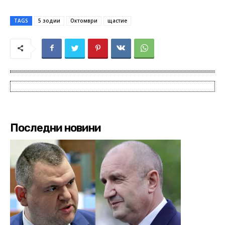
TAGS
5 зодии
Октомври
щастие
Последни новини