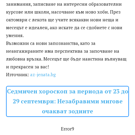
занимания, записване на интересни образователни
курсове или школи, насочване към ново хоби. През
октомври с лекота ще учите всякакви нови неща и
месецът е идеален, ако искате да се сдобиете с нови
умения.
Възможни са нови запознанства, като за
неангажираните има перспектива за започване на
любовна връзка. Месецът ще бъде наистина вълнуващ
и прекрасен за вас!
Източник:
az-jenata.bg
Седмичен хороскоп за периода от 23 до
29 септември: Незабравими мигове
очакват зодиите
Error9