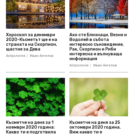
Хороскоп за декември
Ако сте Близнаци, Везни и
2020-Късметът ще е на
Водолей в събота
страната на Скорпион,
интересно съновидение,
щастие за Дева
Рак, Скорпион и Риби
интересна и вълнуваща
Астрология
Иван Ангелов
информация
Астрология
Иван Ангелов
Късметче на деня за 1
Късметче на деня за 25
ноември 2020 година:
октомври 2020 година.
Какво ти е подготвила
Виж какво ти е