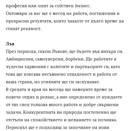
професия или опит за собствен бизнес.
Октомври за вас ще е месец на работа, постижения и
прекрасни резултати, които чакахте от дълго време да
станат реалност.
Лъв
През периода, скъпи Лъвове, ще бъдете във вихъра си.
Амбициозни, самоуверени, борбени. Ще работите в
чудесна хармония с колегите и партньорите си, като
това ще изисква несъмнено отдаденост и работа от
ваша страна, но усилията ще си заслужават.
В средата и края на месеца ще намерите време за
повече отдих и релакс, а вие определено се нуждаете
от тях след толкова много работа и добре свършени
задачи. Конкурентната ви природа постепенно ще
отстъпи на спокойствието и желанието за почивка.
Периодът ще е подходящ за започване на нови