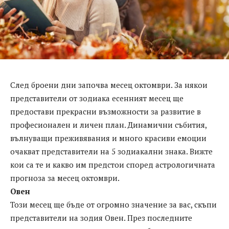
След броени дни започва месец октомври. За някои
представители от зодиака есенният месец ще
предостави прекрасни възможности за развитие в
професионален и личен план. Динамични събития,
вълнуващи преживявания и много красиви емоции
очакват представители на 5 зодиакални знака. Вижте
кои са те и какво им предстои според астрологичната
прогноза за месец октомври.
Овен
Този месец ще бъде от огромно значение за вас, скъпи
представители на зодия Овен. През последните