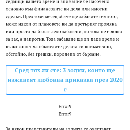
седмици вашето време и внимание бе насочено
основно към финансовите ви дела или имотни
сделки. През този месец обаче ще забавите темпото,
може някои от плановете ви да претърпят промяна
или просто да бъдат леко забавени, но това не е лошо
за вас, а напротив. Това забавяне ще ви даде време и
възможност да обмислите делата си внимателно,
обстойно, без грешки, породени от бързане.
Сред тях ли сте: 3 зодии, които ще
изживеят любовна приказка през 2020
г
Error9
Error9
За някои представители на зодията се очертават