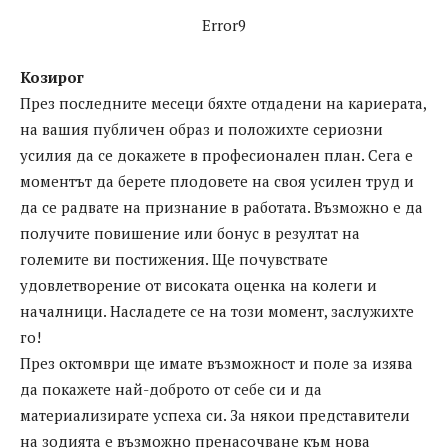
Error9
Козирог
През последните месеци бяхте отдадени на кариерата,
на вашия публичен образ и положихте сериозни
усилия да се докажете в професионален план. Сега е
моментът да берете плодовете на своя усилен труд и
да се радвате на признание в работата. Възможно е да
получите повишение или бонус в резултат на
големите ви постижения. Ще почувствате
удовлетворение от високата оценка на колеги и
началници. Насладете се на този момент, заслужихте
го!
През октомври ще имате възможност и поле за изява
да покажете най-доброто от себе си и да
материализирате успеха си. За някои представители
на зодията е възможно пренасочване към нова