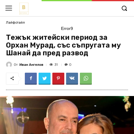
Лайфстайл
Error9
Тежък житейски период за
Орхан Мурад, със съпругата му
Шанай да пред развод
От
Иван Ангелов
31
0