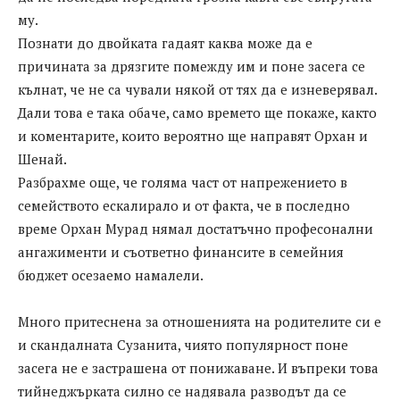
му.
Познати до двойката гадаят каква може да е
причината за дрязгите помежду им и поне засега се
кълнат, че не са чували някой от тях да е изневерявал.
Дали това е така обаче, само времето ще покаже, както
и коментарите, които вероятно ще направят Орхан и
Шенай.
Разбрахме още, че голяма част от напрежението в
семейството ескалирало и от факта, че в последно
време Орхан Мурад нямал достатъчно професонални
ангажименти и съответно финансите в семейния
бюджет осезаемо намалели.
Много притеснена за отношенията на родителите си е
и скандалната Сузанита, чиято популярност поне
засега не е застрашена от понижаване. И въпреки това
тийнеджърката силно се надявала разводът да се