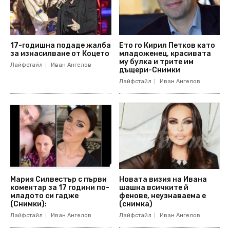
17-годишна подаде жалба
Ето го Кирил Петков като
за изнасилване от Коцето
младоженец, красивата
му булка и трите им
Лайфстайл
Иван Ангелов
дъщери-Снимки
Лайфстайл
Иван Ангелов
Мария Силвестър с първи
Новата визия на Ивана
коментар за 17 години по-
шашна всичките й
младото си гадже
фенове, неузнаваема е
(Снимки):
(снимка)
Лайфстайл
Иван Ангелов
Лайфстайл
Иван Ангелов