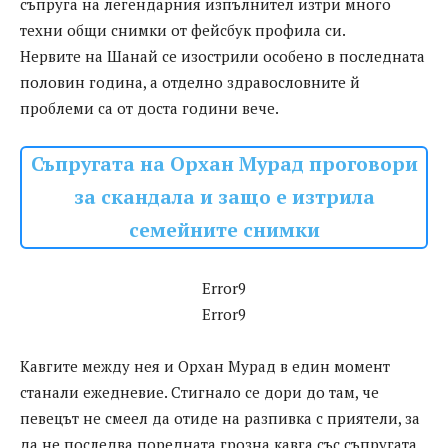
съпруга на легендарния изпълнител изтри много
техни общи снимки от фейсбук профила си.
Нервите на Шанай се изострили особено в последната
половин година, а отделно здравословните й
проблеми са от доста години вече.
Съпругата на Орхан Мурад проговори
за скандала и защо е изтрила
семейните снимки
Error9
Error9
Кавгите между нея и Орхан Мурад в един момент
станали ежедневие. Стигнало се дори до там, че
певецът не смеел да отиде на разпивка с приятели, за
да не последва поредната грозна кавга със съпругата