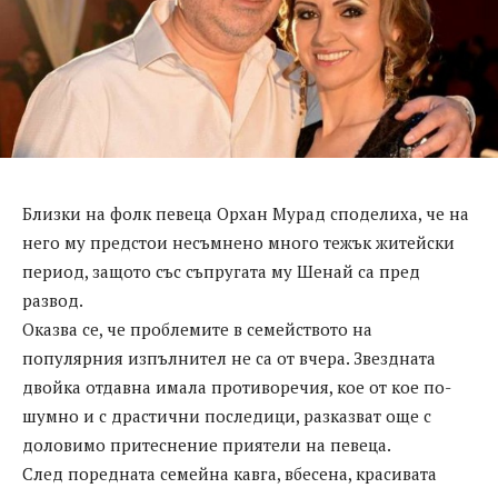
Близки на фолк певеца Орхан Мурад споделиха, че на
него му предстои несъмнено много тежък житейски
период, защото със съпругата му Шенай са пред
развод.
Оказва се, че проблемите в семейството на
популярния изпълнител не са от вчера. Звездната
двойка отдавна имала противоречия, кое от кое по-
шумно и с драстични последици, разказват още с
доловимо притеснение приятели на певеца.
След поредната семейна кавга, вбесена, красивата