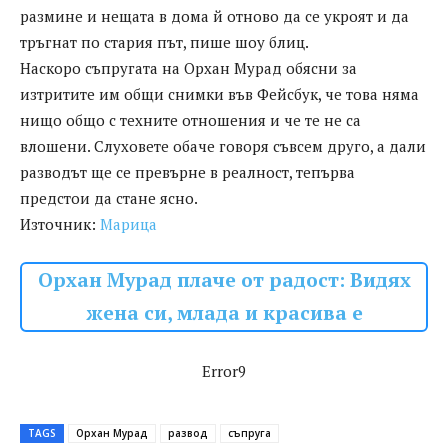
размине и нещата в дома й отново да се укроят и да
тръгнат по стария път, пише шоу блиц.
Наскоро съпругата на Орхан Мурад обясни за
изтритите им общи снимки във Фейсбук, че това няма
нищо общо с техните отношения и че те не са
влошени. Слуховете обаче говоря съвсем друго, а дали
разводът ще се превърне в реалност, тепърва
предстои да стане ясно.
Източник:
Марица
Орхан Мурад плаче от радост: Видях
жена си, млада и красива е
Error9
TAGS
Орхан Мурад
развод
съпруга