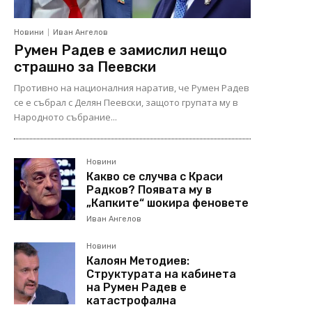
Новини
Иван Ангелов
Румен Радев е замислил нещо
страшно за Пеевски
Противно на националния наратив, че Румен Радев
се е събрал с Делян Пеевски, защото групата му в
Народното събрание...
Новини
Какво се случва с Краси
Радков? Появата му в
„Капките“ шокира феновете
Иван Ангелов
Новини
Калоян Методиев:
Структурата на кабинета
на Румен Радев е
катастрофална