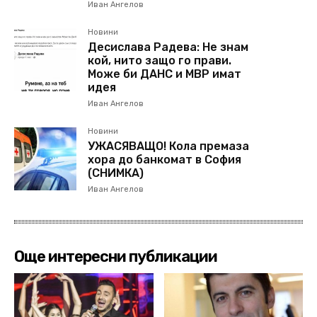
Иван Ангелов
Новини
Десислава Радева: Не знам
кой, нито защо го прави.
Може би ДАНС и МВР имат
идея
Иван Ангелов
Новини
УЖАСЯВАЩО! Кола премаза
хора до банкомат в София
(СНИМКА)
Иван Ангелов
Още интересни публикации