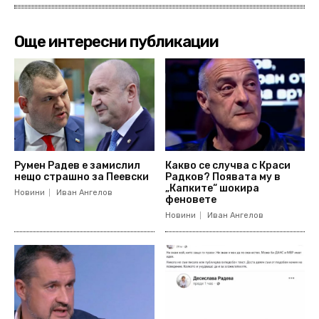
Още интересни публикации
Румен Радев е замислил
Какво се случва с Краси
нещо страшно за Пеевски
Радков? Появата му в
„Капките“ шокира
Новини
Иван Ангелов
феновете
Новини
Иван Ангелов