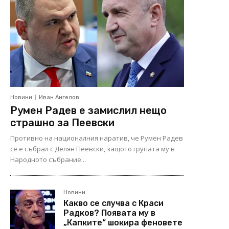
Новини
Иван Ангелов
Румен Радев е замислил нещо
страшно за Пеевски
Противно на националния наратив, че Румен Радев
се е събрал с Делян Пеевски, защото групата му в
Народното събрание...
Новини
Какво се случва с Краси
Радков? Появата му в
„Капките“ шокира феновете