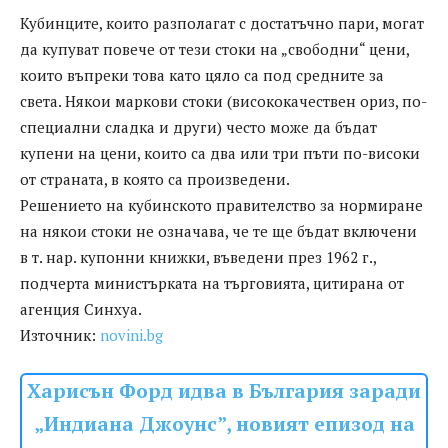
Кубинците, които разполагат с достатъчно пари, могат
да купуват повече от тези стоки на „свободни“ цени,
които въпреки това като цяло са под средните за
света. Някои маркови стоки (висококачествен ориз, по-
специални сладка и други) често може да бъдат
купени на цени, които са два или три пъти по-високи
от страната, в която са произведени.
Решението на кубинското правителство за нормиране
на някои стоки не означава, че те ще бъдат включени
в т. нар. купонни книжки, въведени през 1962 г.,
подчерта министърката на търговията, цитирана от
агенция Синхуа.
Източник:
novini.bg
Харисън Форд идва в България заради
„Индиана Джоунс”, новият епизод на