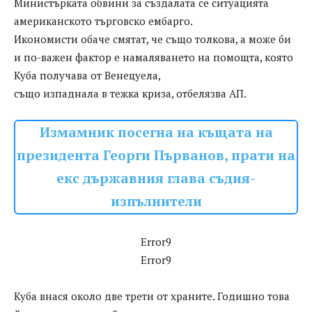
Министърката обвини за създалата се ситуацията
американското търговско ембарго.
Икономисти обаче смятат, че също толкова, а може би
и по-важен фактор е намаляването на помощта, която
Куба получава от Венецуела,
също изпаднала в тежка криза, отбелязва АП.
Измамник посегна на къщата на
президента Георги Първанов, прати на
екс държавния глава съдия-
изпълнители
Error9
Error9
Куба внася около две трети от храните. Годишно това