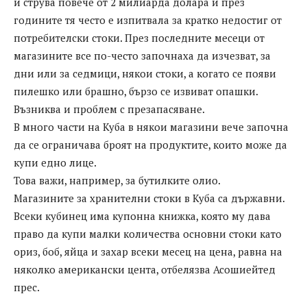
й струва повече от 2 милиарда долара и през
годините тя често е изпитвала за кратко недостиг от
потребителски стоки. През последните месеци от
магазините все по-често започнаха да изчезват, за
дни или за седмици, някои стоки, а когато се появи
пилешко или брашно, бързо се извиват опашки.
Възниква и проблем с презапасяване.
В много части на Куба в някои магазини вече започна
да се ограничава броят на продуктите, които може да
купи едно лице.
Това важи, например, за бутилките олио.
Магазините за хранителни стоки в Куба са държавни.
Всеки кубинец има купонна книжка, която му дава
право да купи малки количества основни стоки като
ориз, боб, яйца и захар всеки месец на цена, равна на
няколко американски цента, отбелязва Асошиейтед
прес.