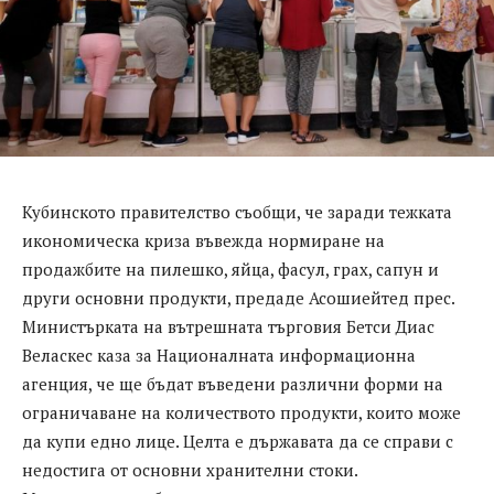
Кубинското правителство съобщи, че заради тежката
икономическа криза въвежда нормиране на
продажбите на пилешко, яйца, фасул, грах, сапун и
други основни продукти, предаде Асошиейтед прес.
Министърката на вътрешната търговия Бетси Диас
Веласкес каза за Националната информационна
агенция, че ще бъдат въведени различни форми на
ограничаване на количеството продукти, които може
да купи едно лице. Целта е държавата да се справи с
недостига от основни хранителни стоки.