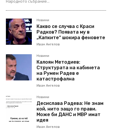
Народното събрание...
Новини
Какво се случва с Краси
Радков? Появата му в
„Капките“ шокира феновете
Иван Ангелов
Новини
Калоян Методиев:
Структурата на кабинета
на Румен Радев е
катастрофална
Иван Ангелов
Новини
Десислава Радева: Не знам
кой, нито защо го прави.
Може би ДАНС и МВР имат
идея
Иван Ангелов