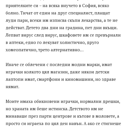
приятелките си – на всяка внучето в София, всяко
болно. Тичат от един на друг специалист, плащат
луди пари, всеки им изписва скъпи лекарства, а те не
действат. Детето два дни на градина, пет дни вкъщи.
Лепват вирус след вирус, шкафовете им се превърнали
в аптеки, едно го лекуват холистично, друго
хомеопатично, трето алтернативно…
Иначе се облечени с последни модни марки, имат
играчки колкото цял магазин, даже някои детски
лаптопи имат, смартфони и киномашини, но здраве
нямат.
Моите имаха обикновени играчки, нормални дрешки,
но храната им беше истинска. Детството им не
минаваше през парти центрове и кътове в моловете, а
просто си играеха по цял ден навън. А ако се стигнеше