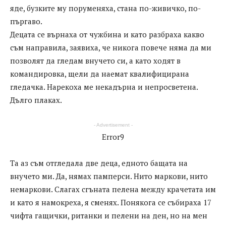
яде, бузките му поруменяха, стана по-живичко, по-
пъргаво.
Децата се върнаха от чужбина и като разбраха какво
съм направила, заявиха, че никога повече няма да ми
позволят да гледам внучето си, а като ходят в
командировка, щели да наемат квалифицирана
гледачка. Нарекоха ме некадърна и непросветена.
Дълго плаках.
- Advertisement -
Error9
Та аз съм отгледала две деца, едното бащата на
внучето ми. Да, нямах памперси. Нито маркови, нито
немаркови. Слагах сгъната пелена между крачетата им
и като я намокреха, я сменях. Понякога се събираха 17
чифта гащички, ританки и пелени на ден, но на мен