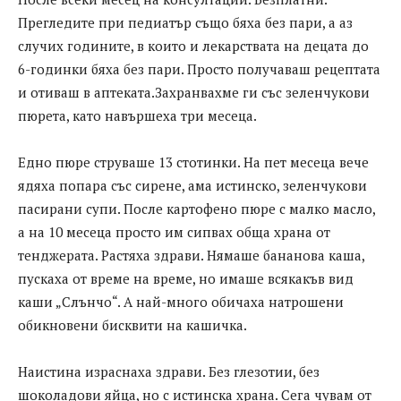
Прегледите при педиатър също бяха без пари, а аз
случих годините, в които и лекарствата на децата до
6-годинки бяха без пари. Просто получаваш рецептата
и отиваш в аптеката.Захранвахме ги със зеленчукови
пюрета, като навършеха три месеца.
Едно пюре струваше 13 стотинки. На пет месеца вече
ядяха попара със сирене, ама истинско, зеленчукови
пасирани супи. После картофено пюре с малко масло,
а на 10 месеца просто им сипвах обща храна от
тенджерата. Растяха здрави. Нямаше бананова каша,
пускаха от време на време, но имаше всякакъв вид
каши „Слънчо“. А най-много обичаха натрошени
обикновени бисквити на кашичка.
Наистина израснаха здрави. Без глезотии, без
шоколадови яйца, но с истинска храна. Сега чувам от