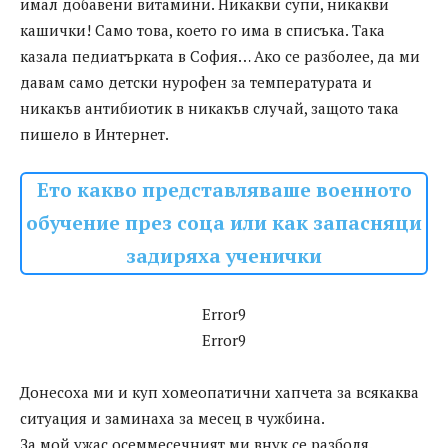
имал добавени витамини. Никакви супи, никакви
кашички! Само това, което го има в списъка. Така
казала педиатърката в София… Ако се разболее, да ми
давам само детски нурофен за температурата и
никакъв антибиотик в никакъв случай, защото така
пишело в Интернет.
Ето какво представляваше военното
обучение през соца или как запасняци
задиряха ученички
Error9
Error9
Донесоха ми и куп хомеопатични хапчета за всякаква
ситуация и заминаха за месец в чужбина.
За мой ужас осеммесечният ми внук се разболя.