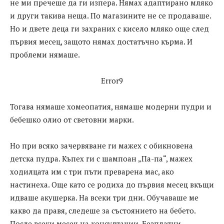
не ми пречеше да ги изпера. Нямах адаптирано мляко
и други такива неща. По магазините не се продаваше.
Но и двете деца ги захраних с кисело мляко още след
първия месец, защото нямах достатъчно кърма. И
проблеми нямаше.
Error9
Тогава нямаше хомеопатия, нямаше модерни пудри и
бебешко олио от световни марки.
Но при всяко зачервяване ги мажех с обикновена
детска пудра. Къпех ги с шампоан „Па-па“, мажех
ходилцата им с три пъти преварена мас, ако
настинеха. Още като се родиха до първия месец вкъщи
идваше акушерка. На всеки три дни. Обучаваше ме
какво да правя, следеше за състоянието на бебето.
После всеки месец на консултации. Безплатни.