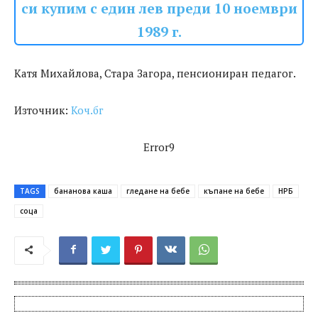
си купим с един лев преди 10 ноември
1989 г.
Катя Михайлова, Стара Загора, пенсиониран педагог.
Източник:
Коч.бг
Error9
TAGS
бананова каша
гледане на бебе
къпане на бебе
НРБ
соца