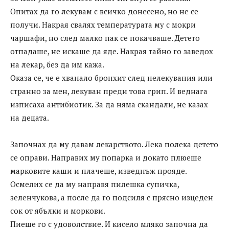
Опитах да го лекувам с всичко донесено, но не се
получи. Накрая свалях температурата му с мокри
чаршафи, но след малко пак се покачваше. Детето
отпадаше, не искаше да яде. Накрая тайно го заведох
на лекар, без да им кажа.
Оказа се, че е хванало бронхит след нелекувания или
странно за мен, лекуван преди това грип. И веднага
изписаха антибиотик. За да няма скандали, не казах
на децата.
Започнах да му давам лекарството. Лека полека детето
се оправи. Направих му попарка и докато плюеше
марковите каши и плачеше, изведнъж прояде.
Осмелих се да му направя пилешка супичка,
зеленчукова, а после да го подсиля с прясно изцеден
сок от ябълки и моркови.
Пиеше го с удоволствие. И кисело мляко започна да