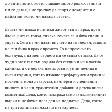
до антибиотик, което ставаше много рядко, веднага
им го давах, а не тръгвах да споря с лекарите и с
майка ми, която ми даваше съвети.
Децата ми имаха истински живот вън в парка, пред
блока, ритаха топка, тичаха, гонеха се и бяха силни и
здрави. Сега не ми дават внучето да го гледам, защото
не съм била в крак с времето. То непрекъснато
боледува, а на мен сърцето ми се свива от мъка. Да се
чуди човек как съм родила без секцио и не в частна
клиника и отгледала две здрави и умни дечица в
онези години, когато нямаше префърцунени храни и
последна мода лекарства, памперси и специални
шишета и чаши, хранителни добавки и детска висша
козметика! Деца, които изкараха само задължителните
шарки и не бяхме през ден на педиатър. Деца, които
на три годинки нямаха по пет кариеса.