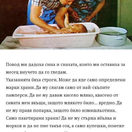
Повод ми дадоха сина и снахата, които ми оставиха за
месец внучето да го гледам.
Указанията бяха строги. Може да яде само определени
марки храни. Да му слагам само от най-скъпите
памперси. Да не му давам кисело мляко, квасено от
самата мен вкъщи, защото млякото било… вредно. Да
не му правя попарка, защото било измишльотина.
Само пакетирани храни! Да не му стържа ябълка и
морков и да не пие такъв сок, а само купешки, понеже