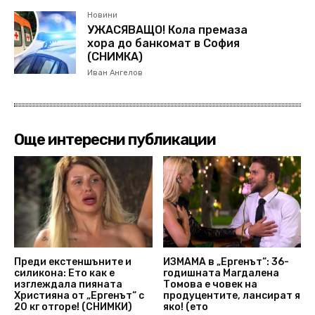
Новини
УЖАСЯВАЩО! Кола премаза
хора до банкомат в София
(СНИМКА)
Иван Ангелов
Още интересни публикации
Преди екстеншъните и
ИЗМАМА в „Ергенът“: 36-
силикона: Ето как е
годишната Магдалена
изглеждала пияната
Томова е човек на
Християна от „Ергенът“ с
продуцентите, лансират я
20 кг отгоре! (СНИМКИ)
яко! (ето