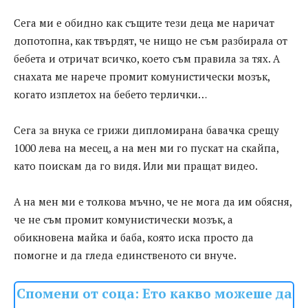
Сега ми е обидно как същите тези деца ме наричат
допотопна, как твърдят, че нищо не съм разбирала от
бебета и отричат всичко, което съм правила за тях. А
снахата ме нарече промит комунистически мозък,
когато изплетох на бебето терлички…
Сега за внука се грижи дипломирана бавачка срещу
1000 лева на месец, а на мен ми го пускат на скайпа,
като поискам да го видя. Или ми пращат видео.
А на мен ми е толкова мъчно, че не мога да им обясня,
че не съм промит комунистически мозък, а
обикновена майка и баба, която иска просто да
помогне и да гледа единственото си внуче.
Спомени от соца: Ето какво можеше да