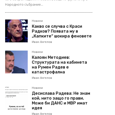
Народното събрание...
Новини
Какво се случва с Краси
Радков? Появата му в
„Капките“ шокира феновете
Иван Ангелов
Новини
Калоян Методиев:
Структурата на кабинета
на Румен Радев е
катастрофална
Иван Ангелов
Новини
Десислава Радева: Не знам
кой, нито защо го прави.
Може би ДАНС и МВР имат
идея
Иван Ангелов