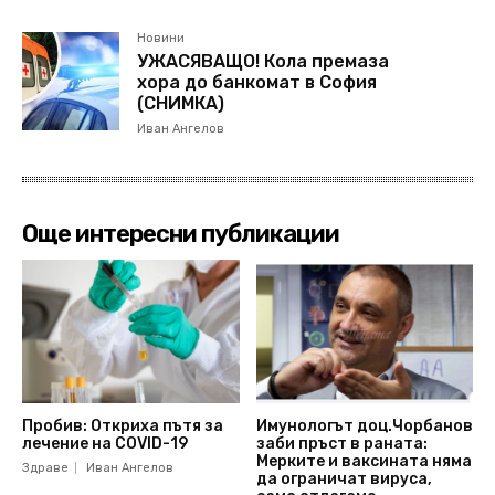
Новини
УЖАСЯВАЩО! Кола премаза
хора до банкомат в София
(СНИМКА)
Иван Ангелов
Още интересни публикации
Пробив: Откриха пътя за
Имунологът доц.Чорбанов
лечение на COVID-19
заби пръст в раната:
Мерките и ваксината няма
Здраве
Иван Ангелов
да ограничат вируса,