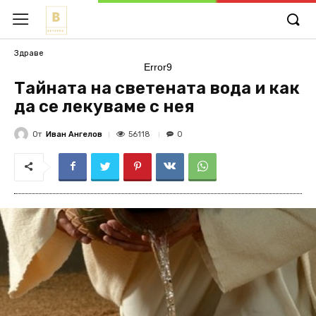
Здраве
Error9
Тайната на светената вода и как
да се лекуваме с нея
От
Иван Ангелов
56118
0