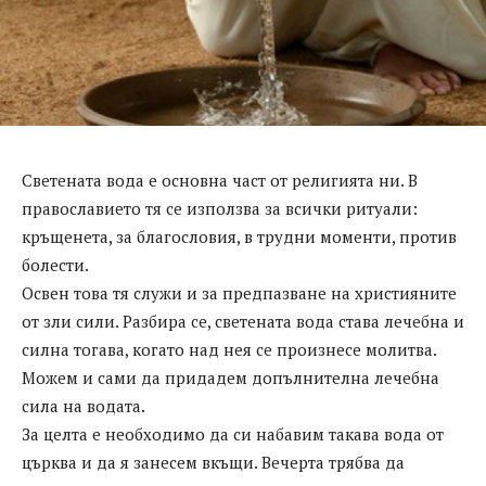
Светената вода е основна част от религията ни. В
православието тя се използва за всички ритуали:
кръщенета, за благословия, в трудни моменти, против
болести.
Освен това тя служи и за предпазване на християните
от зли сили. Разбира се, светената вода става лечебна и
силна тогава, когато над нея се произнесе молитва.
Можем и сами да придадем допълнителна лечебна
сила на водата.
За целта е необходимо да си набавим такава вода от
църква и да я занесем вкъщи. Вечерта трябва да