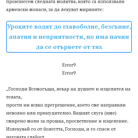
произнесем следната молитва, която са използвали
арменски монаси, за да лекуват миряните:
Уроките водят до главоболие, безсъние,
апатия и неприятности, но има начин
да се отървете от тях
Error9
Error9
„Господи Всемогъщи, лекар на душите и изцелител на
телата,
прости ни всяко прегрешение, което сме направили
неволно или принудително. Вашият слуга (име)
смирено моли за прошка, просветление и изцеление.
Излекувай го от болестта, Господи, и го спаси от
неговата слабост.