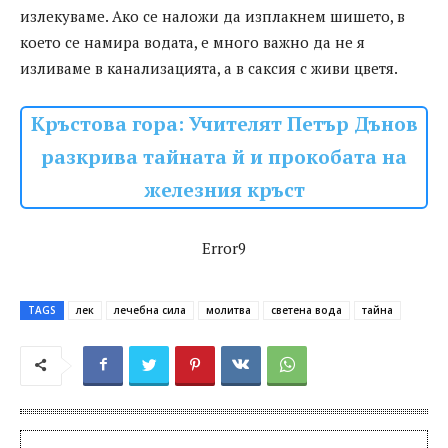
излекуваме. Ако се наложи да изплакнем шишето, в
което се намира водата, е много важно да не я
изливаме в канализацията, а в саксия с живи цветя.
Кръстова гора: Учителят Петър Дънов
разкрива тайната й и прокобата на
железния кръст
Error9
TAGS
лек
лечебна сила
молитва
светена вода
тайна