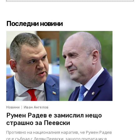
Последни новини
Новини
Иван Ангелов
Румен Радев е замислил нещо
страшно за Пеевски
Противно на националния наратив, че Румен Радев
се е събрал с Делян Пеевски, защото групата му в