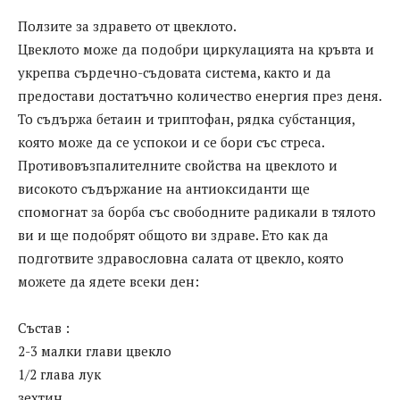
Ползите за здравето от цвеклото.
Цвеклото може да подобри циркулацията на кръвта и
укрепва сърдечно-съдовата система, както и да
предостави достатъчно количество енергия през деня.
То съдържа бетаин и триптофан, рядка субстанция,
която може да се успокои и се бори със стреса.
Противовъзпалителните свойства на цвеклото и
високото съдържание на антиоксиданти ще
спомогнат за борба със свободните радикали в тялото
ви и ще подобрят общото ви здраве. Ето как да
подготвите здравословна салата от цвекло, която
можете да ядете всеки ден:
Състав :
2-3 малки глави цвекло
1/2 глава лук
зехтин