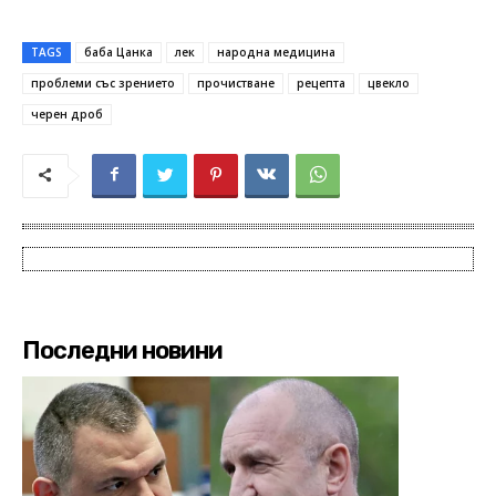
TAGS
баба Цанка
лек
народна медицина
проблеми със зрението
прочистване
рецепта
цвекло
черен дроб
Последни новини