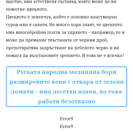
щастие, има естествена съставка, която може да ви
помогне-цвеклото.
Цвеклото е зеленчук, който е основно консумиран
суров или в салати. Не много хора знаят, че цвеклото
има многобройни ползи за здравето – например, то и
може да премахне тлъстината от черния дроб,
предотвратява задръстване на дебелото черво и ви
помага да възстановите зрението. И това не е всичко!
Руската народна медицина бори
разширените вени с отвара от зелени
домати – има десетки илачи, но това
работи безотказно
Error9
Error9