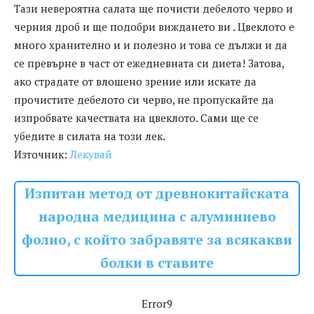
Тази невероятна салата ще почисти дебелото черво и
черния дроб и ще подобри виждането ви . Цвеклото е
много хранително и и полезно и това се дължи и да
се превърне в част от ежедневната си диета! Затова,
ако страдате от влошено зрение или искате да
прочистите дебелото си черво, не пропускайте да
изпробвате качествата на цвеклото. Сами ще се
убедите в силата на този лек.
Източник:
Лекувай
Изпитан метод от древнокитайската
народна медицина с алуминиево
фолио, с който забравяте за всякакви
болки в ставите
Error9