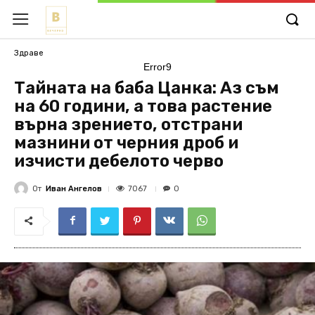
Здраве
Error9
Тайната на баба Цанка: Аз съм
на 60 години, а това растение
върна зрението, отстрани
мазнини от черния дроб и
изчисти дебелото черво
От
Иван Ангелов
7067
0