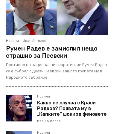
Новини
Иван Ангелов
Румен Радев е замислил нещо
страшно за Пеевски
Противно на националния наратив, че Румен Радев
се е събрал с Делян Пеевски, защото групата му в
Народното събрание...
Новини
Какво се случва с Краси
Радков? Появата му в
„Капките“ шокира феновете
Иван Ангелов
Новини