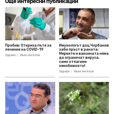
Още интересни публикации
Пробив: Откриха пътя за
Имунологът доц.Чорбанов
лечение на COVID-19
заби пръст в раната:
Мерките и ваксината няма
Здраве
Иван Ангелов
да ограничат вируса,
само отлагаме
неизбежното!
Здраве
Иван Ангелов