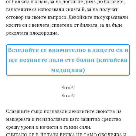
от билката в огъня, за да достигне дима до боговете,
гадателите са използвали силата й, за да получат
отговор на своите въпроси. Девойките пък украсявали
косите си с венчета, сплетени от билката, за да бъде
реколтата плодородна.
Вгледайте се внимателно в лицето си и
ще познаете дали сте болни (китайска
медицина)
Error9
Error9
Славяните също познавали лековитите свойства на
мащерката и ги използвали като защитно средство
срещу уроки и нечисти и тъмни сили.
СЧИТАЛО СЕ Е, ЧЕ ТАЗИ БИЛКА НЕ САМО ОБОДРЯВА И