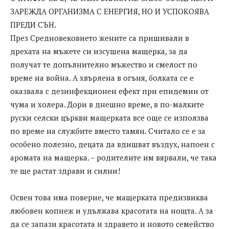
ЗАРЕЖДА ОРГАНИЗМА С ЕНЕРГИЯ, НО И УСПОКОЯВА
ПРЕДИ СЪН.
През Средновековието жените са пришивали в
дрехата на мъжете си изсушена мащерка, за да
получат те допълнително мъжество и смелост по
време на война. А хвърлена в огъня, болката се е
оказвала с дезинфекционен ефект при епидемии от
чума и холера. Дори в днешно време, в по-малките
руски селски църкви мащерката все още се използва
по време на службите вместо тамян. Считало се е за
особено полезно, децата да вдишват въздух, напоен с
аромата на мащерка. – родителите им вярвали, че така
те ще растат здрави и силни!
Освен това има поверие, че мащерката предизвиква
любовен копнеж и удължава красотата на нощта. А за
да се запази красотата и здравето и новото семейство