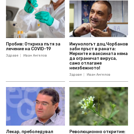
Пробив: Откриха пътя за
Имунологът доц.Чорбанов
лечение на COVID-19
заби пръст в раната:
Мерките и ваксината няма
Здраве
Иван Ангелов
да ограничат вируса,
само отлагаме
неизбежното!
Здраве
Иван Ангелов
Лекар, преболедувал
Революционно откритие: