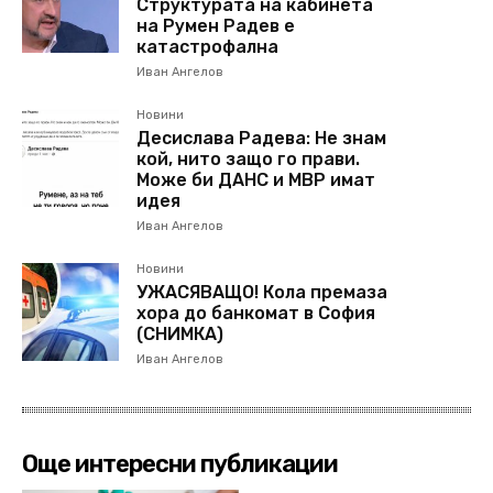
Структурата на кабинета
на Румен Радев е
катастрофална
Иван Ангелов
Новини
Десислава Радева: Не знам
кой, нито защо го прави.
Може би ДАНС и МВР имат
идея
Иван Ангелов
Новини
УЖАСЯВАЩО! Кола премаза
хора до банкомат в София
(СНИМКА)
Иван Ангелов
Още интересни публикации