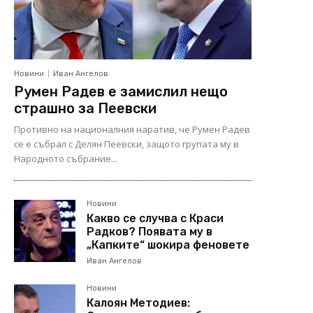
Новини
Иван Ангелов
Румен Радев е замислил нещо
страшно за Пеевски
Противно на националния наратив, че Румен Радев
се е събрал с Делян Пеевски, защото групата му в
Народното събрание...
Новини
Какво се случва с Краси
Радков? Появата му в
„Капките“ шокира феновете
Иван Ангелов
Новини
Калоян Методиев: