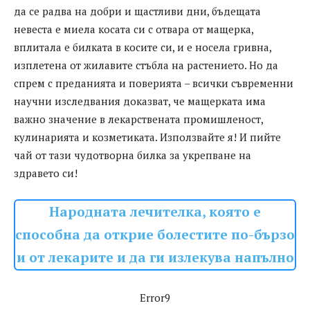
да се радва на добри и щастливи дни, бъдещата
невеста е миела косата си с отвара от мащерка,
вплитала е билката в косите си, и е носела гривна,
изплетена от жилавите стъбла на растението. Но да
спрем с преданията и поверията – всички съвременни
научни изследвания доказват, че мащерката има
важно значение в лекарствената промишленост,
кулинарията и козметиката. Използвайте я! И пийте
чай от тази чудотворна билка за укрепване на
здравето си!
Народната лечителка, която е
способна да открие болестите по-бързо
и от лекарите и да ги излекува напълно
Error9