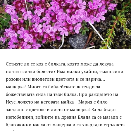
Сетихте ли се коя е билката, която може да лекува
почти всички болести? Има малки ухайни, тъмносини,
розови или виолетови цветчета и се нарича…
мащерка! Много са библейските легенди за
божествената сила на тази билка. При раждането на
Исус, ложето на неговата майка – Мария е било
застлано с цветове и листа от мащерка! За да бъдат
непобедими, войните на древна Елада са се мазали с
благовонни масла от мащерка и са хвърляли стръкчета