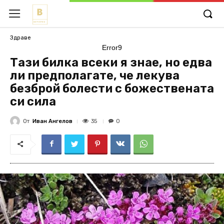
Здраве
Error9
Тази билка всеки я знае, но едва
ли предполагате, че лекува
безброй болести с божествената
си сила
От
Иван Ангелов
35
0