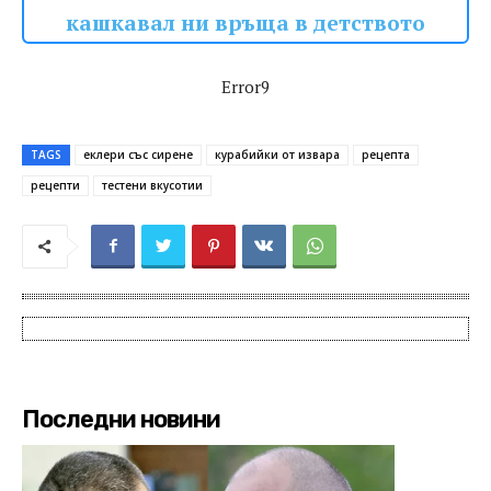
кашкавал ни връща в детството
Error9
TAGS
еклери със сирене
курабийки от извара
рецепта
рецепти
тестени вкусотии
Последни новини