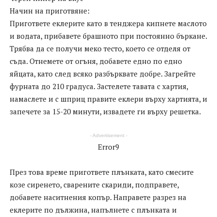
Начин на приготвянe:
Пригответе еклерите като в тенджера кипнете маслото
и водата, прибавете брашното при постоянно бъркане.
Трябва да се получи меко тесто, което се отделя от
съда. Отнемете от огъня, добавете едно по едно
яйцата, като след всяко разбърквате добре. Загрейте
фурната до 210 градуса. Застелете тавата с хартия,
намаслете и с шприц правите еклери върху хартията, и
запечете за 15-20 минути, извадете ги върху решетка.
- Advertisement -
Error9
През това време пригответе плънката, като смесите
козе сиренето, сварените скариди, подправете,
добавете наситнения копър. Направете разрез на
еклерите по дължина, напълнете с плънката и