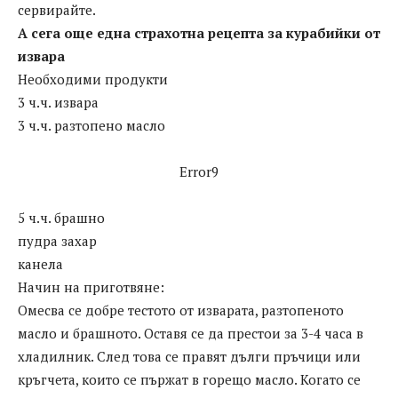
сервирайте.
А сега още една страхотна рецепта за курабийки от
извара
Необходими продукти
3 ч.ч. извара
3 ч.ч. разтопено масло
Error9
5 ч.ч. брашно
пудра захар
канела
Начин на приготвянe:
Омесва се добре тестото от изварата, разтопеното
масло и брашното. Оставя се да престои за 3-4 часа в
хладилник. След това се правят дълги пръчици или
кръгчета, които се пържат в горещо масло. Когато се