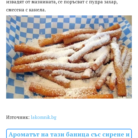
извадят от мазнината, се поръсват с пудра захар,
смесена с канела.
Източник:
lakomnik.bg
Ароматът на тази баница със сирене и