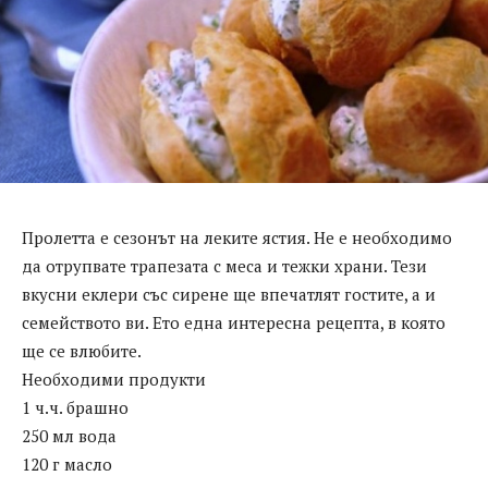
Пролетта е сезонът на леките ястия. Не е необходимо
да отрупвате трапезата с меса и тежки храни. Тези
вкусни еклери със сирене ще впечатлят гостите, а и
семейството ви. Ето една интересна рецепта, в която
ще се влюбите.
Необходими продукти
1 ч.ч. брашно
250 мл вода
120 г масло