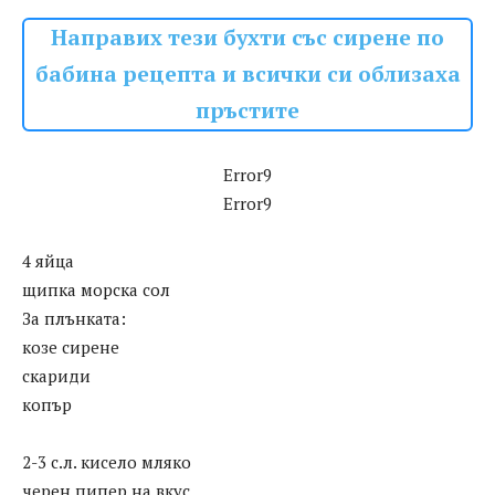
Направих тези бухти със сирене по
бабина рецепта и всички си облизаха
пръстите
Error9
Error9
4 яйца
щипка морска сол
За плънката:
козе сирене
скариди
копър
2-3 с.л. кисело мляко
черен пипер на вкус