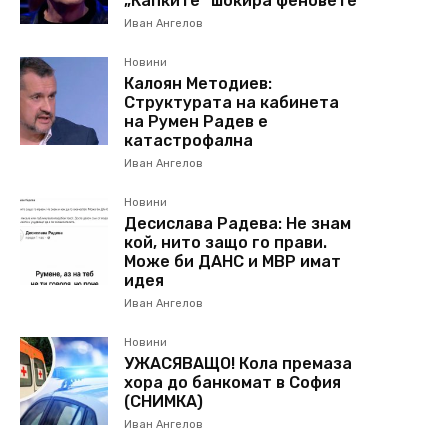
„Капките“ шокира феновете
Иван Ангелов
Новини
Калоян Методиев:
Структурата на кабинета
на Румен Радев е
катастрофална
Иван Ангелов
Новини
Десислава Радева: Не знам
кой, нито защо го прави.
Може би ДАНС и МВР имат
идея
Иван Ангелов
Новини
УЖАСЯВАЩО! Кола премаза
хора до банкомат в София
(СНИМКА)
Иван Ангелов