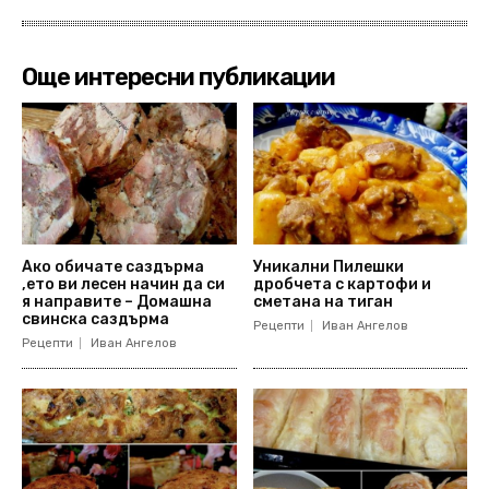
Още интересни публикации
Ако обичате саздърма
Уникални Пилешки
,ето ви лесен начин да си
дробчета с картофи и
я направите – Домашна
сметана на тиган
свинска саздърма
Рецепти
Иван Ангелов
Рецепти
Иван Ангелов