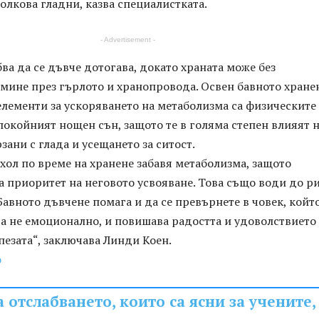
толкова гладни, казва специалистката.
- Advertisement -
ва да се дъвче дотогава, докато храната може без
мине през гърлото и хранопровода. Освен бавното хране
лементи за ускоряването на метаболизма са физическите
окойният нощен сън, защото те в голяма степен влияят 
зани с глада и усещането за ситост.
хол по време на хранене забавя метаболизма, защото
 приоритет на неговото усвояване. Това също води до р
Бавното дъвчене помага и да се превърнете в човек, който
 а не емоционално, и повишава радостта и удоволствието
пезата“, заключава Линди Коен.
о
 отслабването, които са ясни за учените,