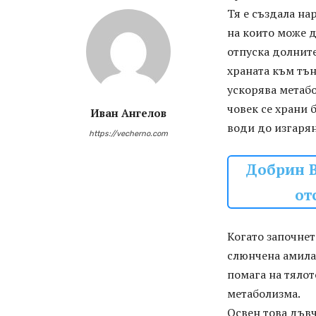
Тя е създала на
на които може 
отпуска долнит
храната към тън
ускорява метабол
човек се храни 
Иван Ангелов
води до изгарян
https://vecherno.com
Добрин В
от
Когато започнет
слюнчена амилаз
помага на тялот
метаболизма.
Освен това дъвч