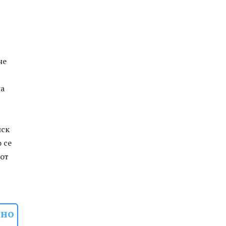
не
на
иск
 се
 от
 но