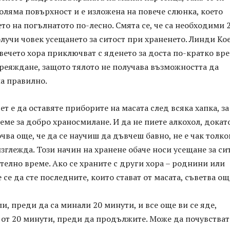
ляма повърхност и е изложена на повече слюнка, което
то на погълнатото по-лесно. Смята се, че са необходими 
олучи човек усещането за ситост при храненето. Линди Ко
овечето хора приключват с яденето за доста по-кратко вре
реяждане, защото тялото не получава възможността да
а правилно.
т е да оставяте приборите на масата след всяка хапка, за
еме за добро храносмилане. И да не пиете алкохол, докато
очва още, че да се научиш да дъвчеш бавно, не е чак толко
изглежда. Този начин на хранене обаче носи усещане за си
елно време. Ако се храните с други хора – роднини или
 се да сте последните, които стават от масата, съветва ощ
и, преди да са минали 20 минути, и все още ви се яде,
 от 20 минути, преди да продължите. Може да почувствате