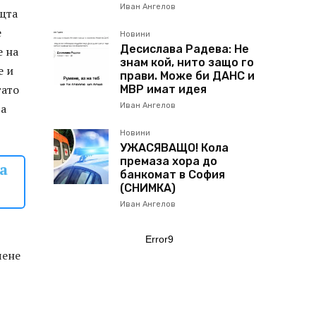
Иван Ангелов
ощта
е
Новини
Десислава Радева: Не
е на
знам кой, нито защо го
е и
прави. Може би ДАНС и
гато
МВР имат идея
ва
Иван Ангелов
Новини
УЖАСЯВАЩО! Кола
премаза хора до
а
банкомат в София
(СНИМКА)
Иван Ангелов
Error9
чене