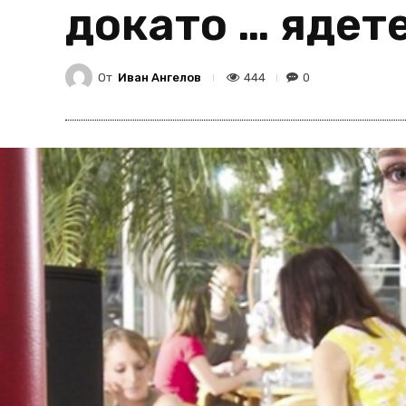
докато … ядет
От
Иван Ангелов
444
0