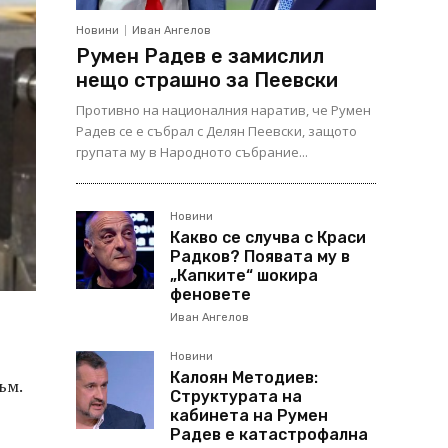
Новини
Иван Ангелов
Румен Радев е замислил
нещо страшно за Пеевски
Противно на националния наратив, че Румен
Радев се е събрал с Делян Пеевски, защото
групата му в Народното събрание...
Новини
Какво се случва с Краси
Радков? Появата му в
„Капките“ шокира
феновете
Иван Ангелов
Новини
Калоян Методиев:
ъм.
Структурата на
кабинета на Румен
Радев е катастрофална