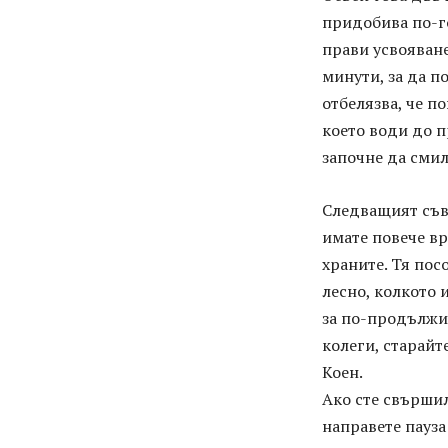
придобива по-го
прави усвояване
минути, за да п
отбелязва, че п
което води до п
започне да смил
Следващият съве
имате повече вр
храните. Тя пос
лесно, колкото 
за по-продължит
колеги, старайте
Коен.
Ако сте свършил
направете пауза