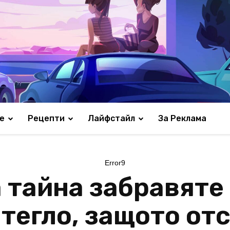
е
Рецепти
Лайфстайл
За Реклама
Error9
 тайна забравяте
тегло, защото от