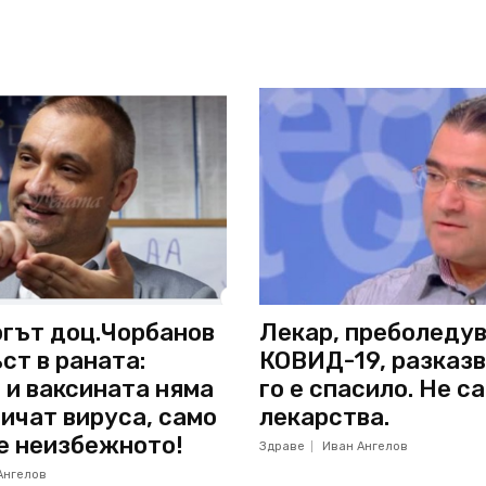
гът доц.Чорбанов
Лекар, преболеду
ст в раната:
КОВИД-19, разказв
 и ваксината няма
го е спасило. Не са
ичат вируса, само
лекарства.
е неизбежното!
Здраве
Иван Ангелов
Ангелов