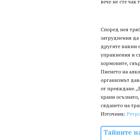
вече не сте чак 
Според нея тряб
затруднения да 
другите важни е
упражнения и сп
хормоните, свър
Пиенето на алко
организмът дава
от преяждане. „
храни осъзнато,
сядането на тра
Източник:
Ретр
Тайните на