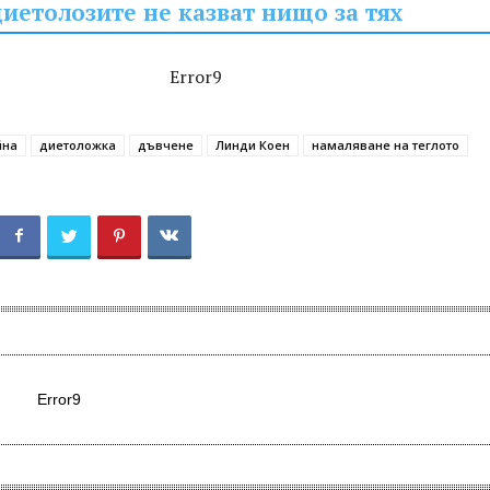
диетолозите не казват нищо за тях
Error9
йна
диетоложка
дъвчене
Линди Коен
намаляване на теглото
Error9