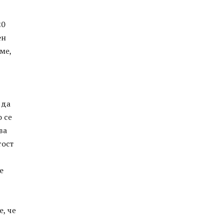
20
ен
ме,
 да
 се
ва
тост
е
, че