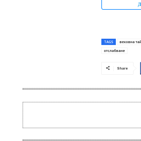
TAGS
вековна та
отслабване
Share