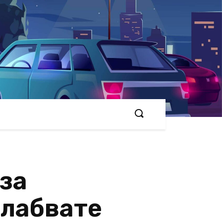
 за
слабвате