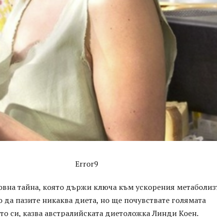
Error9
овна тайна, която държи ключа към ускорения метаболиз
 да пазите никаква диета, но ще почувствате голямата
то си, казва австралийската диетоложка Линди Коен.