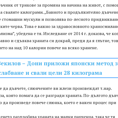
ръчник от трикове за промяна на начина на живот, с пом
да свалите килограми. „Бавното и продължително дъвчен
е стомашни мускули и позволява по-лесното придвижван
ките черва. Това е важно за здравословното храносмилан
изма”, убедена е тя. Изследване от 2014 г. доказва, че ко
бавно и сдъвква храната си докрай, преди да я глътне, то
ето на над 10 калории повече на всяко хранене.
екилов – Дони приложи японски метод з
слабване и свали цели 28 килограма
е да дъвчете, слюнчените ви жлези произвеждат т.нар.
а, която помага да се разгради храната. По-дългото дъв
о да произведе повече слюнка, което е важен процес при
енето раздробява храната на малки парченца, така че тя