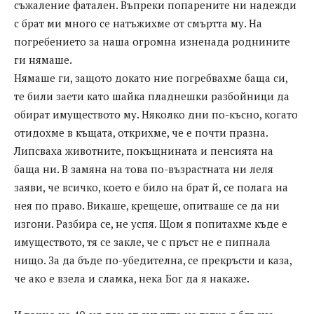
съжаление фатален. Въпреки попарените ни надежди
с брат ми много се натъжихме от смъртта му. На
погребението за наша огромна изненада роднините
ги нямаше.
Нямаше ги, защото докато ние погребвахме баща си,
те били заети като шайка пладнешки разбойници да
обират имуществото му. Няколко дни по-късно, когато
отидохме в къщата, открихме, че е почти празна.
Липсваха животните, покъщнината и пенсията на
баща ни. В замяна на това по-възрастната ни леля
заяви, че всичко, което е било на брат й, се полага на
нея по право. Викаше, крещеше, опитваше се да ни
изгони. Разбира се, не успя. Щом я попитахме къде е
имуществото, тя се закле, че с пръст не е пипнала
нищо. За да бъде по-убедителна, се прекръсти и каза,
че ако е взела и сламка, нека Бог да я накаже.