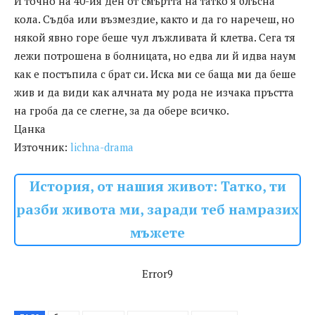
И точно на 40-ия ден от смъртта на татко я блъсна
кола. Съдба или възмездие, както и да го наречеш, но
някой явно горе беше чул лъжливата й клетва. Сега тя
лежи потрошена в болницата, но едва ли й идва наум
как е постъпила с брат си. Иска ми се баща ми да беше
жив и да види как алчната му рода не изчака пръстта
на гроба да се слегне, за да обере всичко.
Цанка
Източник:
lichna-drama
История, от нашия живот: Татко, ти
разби живота ми, заради теб намразих
мъжете
Error9