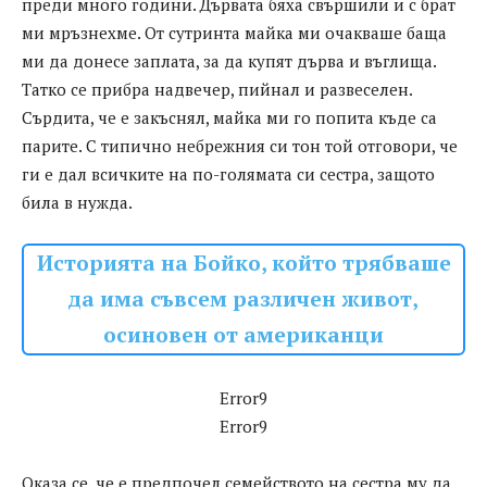
преди много години. Дървата бяха свършили и с брат
ми мръзнехме. От сутринта майка ми очакваше баща
ми да донесе заплата, за да купят дърва и въглища.
Татко се прибра надвечер, пийнал и развеселен.
Сърдита, че е закъснял, майка ми го попита къде са
парите. С типично небрежния си тон той отговори, че
ги е дал всичките на по-голямата си сестра, защото
била в нужда.
Историята на Бойко, който трябваше
да има съвсем различен живот,
осиновен от американци
Error9
Error9
Оказа се, че е предпочел семейството на сестра му да