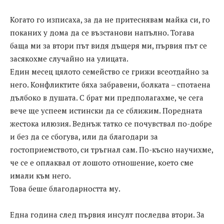
Когато го изписаха, за да не притеснявам майка си, го
поканих у дома да се възстанови напълно. Тогава
баща ми за втори път видя дъщеря ми, първия път се
засякохме случайно на улицата.
Един месец цялото семейство се грижи всеотдайно за
него. Конфликтите бяха забравени, болката – спотаена
дълбоко в душата. С брат ми предполагахме, че сега
вече ще успеем истински да се сближим. Поредната
жестока илюзия. Веднъж татко се почувствал по-добре
и без да се сбогува, или да благодари за
гостоприемството, си тръгнал сам. По-късно научихме,
че се е оплаквал от лошото отношение, което сме
имали към него.
Това беше благодарността му.
Една година след първия инсулт последва втори. За