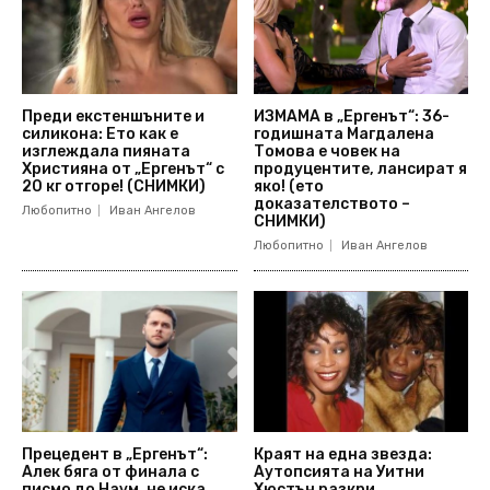
Преди екстеншъните и
ИЗМАМА в „Ергенът“: 36-
силикона: Ето как е
годишната Магдалена
изглеждала пияната
Томова е човек на
Християна от „Ергенът“ с
продуцентите, лансират я
20 кг отгоре! (СНИМКИ)
яко! (ето
доказателството –
Любопитно
Иван Ангелов
СНИМКИ)
Любопитно
Иван Ангелов
Прецедент в „Ергенът“:
Краят на една звезда:
Алек бяга от финала с
Аутопсията на Уитни
писмо до Наум, не иска
Хюстън разкри