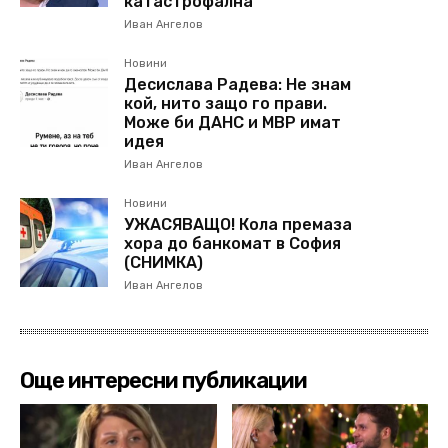
катастрофална
Иван Ангелов
Новини
Десислава Радева: Не знам
кой, нито защо го прави.
Може би ДАНС и МВР имат
идея
Иван Ангелов
Новини
УЖАСЯВАЩО! Кола премаза
хора до банкомат в София
(СНИМКА)
Иван Ангелов
Още интересни публикации