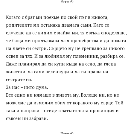
Error9
Когато с брат ми поехме по свой път в живота,
родителите ми останаха двамата сами. Като се
случеше да се видим с майка ми, тя с мъка споделяше,
че баща ми продължава да я пренебрегва и да помага
на двете си сестри. Сърцето му не трепвало за никого
освен за тях. И за любимия му племенник, разбира се.
Даже планирал да си купи къща на село, да гледа
животни, да сади зеленчуци и да ги праща на
сестрите си.
За нас – нито дума.
Все едно ни нямаше в живота му. Болеше ни, но не
можехме да измолим обич от коравото му сърце. Той
така и направи – отиде в затънтената провинция и
съвсем ни забрави.
Error9