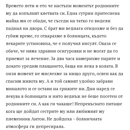
Времето лети и ето че настъпи моментът роднините
му да изпълнят клетвата си. Една сутрин притеснена
майка ми се обади, че съседи на татко го видели
паднал на двора. С брат ми веднага отидохме и без да
губим време, го откарахме в болницата, където
лекарите установиха, че е получил инсулт. Оказа се
обаче, че няма здравни осигуровки и не могат да го
приемат за лечение. За два часа намерихме парите и
докато уредим плащането, баща ни лежа в колата. В
онзи момент не мислехме за нищо друго, освен как да
спасим живота му. А и той самият удобно забрави
миналото и се остави на грижите ни. Дни наред се
лекува в болницата и нито веднъж не беше посетен от
роднините си. А как ги чакаше! Непрекъснато питаше
кога ще дойдат сестрите му или любимият му
племенник Антон. Не дойдоха – болничната
атмосфера ги депресирала.