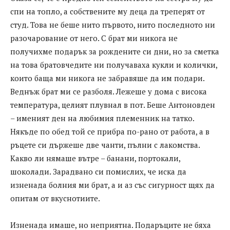
спи на топло, а собствените му деца да треперят от
студ. Това не беше нито първото, нито последното ни
разочарование от него. С брат ми никога не
получихме подарък за рождените си дни, но за сметка
на това братовчедите ни получаваха кукли и колички,
които баща ми никога не забравяше да им подари.
Веднъж брат ми се разболя. Лежеше у дома с висока
температура, целият плувнал в пот. Беше Антоновден
– именият ден на любимия племенник на татко.
Някъде по обед той се прибра по-рано от работа, а в
ръцете си държеше две чанти, пълни с лакомства.
Какво ли нямаше вътре – банани, портокали,
шоколади. Зарадвано си помислих, че иска да
изненада болния ми брат, а и аз със сигурност щях да
опитам от вкуснотиите.
Изненада имаше, но неприятна. Подаръците не бяха