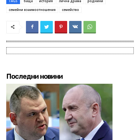
TAGS
баща
история
лична драма
роднини
семейни взаимоотношения
семейство
Последни новини