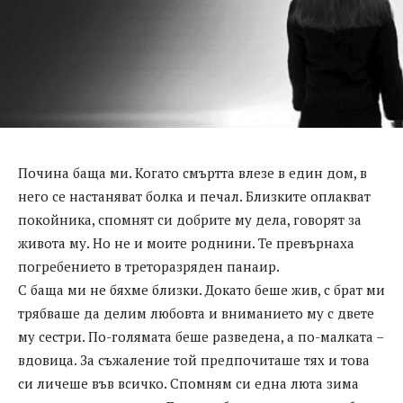
Почина баща ми. Когато смъртта влезе в един дом, в
него се настаняват болка и печал. Близките оплакват
покойника, спомнят си добрите му дела, говорят за
живота му. Но не и моите роднини. Те превърнаха
погребението в треторазряден панаир.
С баща ми не бяхме близки. Докато беше жив, с брат ми
трябваше да делим любовта и вниманието му с двете
му сестри. По-голямата беше разведена, а по-малката –
вдовица. За съжаление той предпочиташе тях и това
си личеше във всичко. Спомням си една люта зима