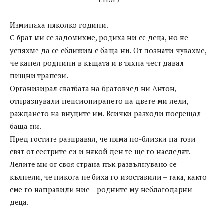
Изминаха няколко години.
С брат ми се задомихме, родиха ни се деца, но не
успяхме да се сближим с баща ни. От познати чувахме,
че канел роднини в къщата и в тяхна чест давал
пищни трапези.
Организирал сватбата на братовчед ни Антон,
отпразнували пенсионирането на двете ми лели,
раждането на внуците им. Всички разходи посрещал
баща ни.
Пред гостите разправял, че няма по-близки на този
свят от сестрите си и някой ден те ще го наследят.
Лелите ми от своя страна пък развълнувано се
кълнели, че никога не биха го изоставили – така, както
сме го направили ние – родните му неблагодарни
деца.