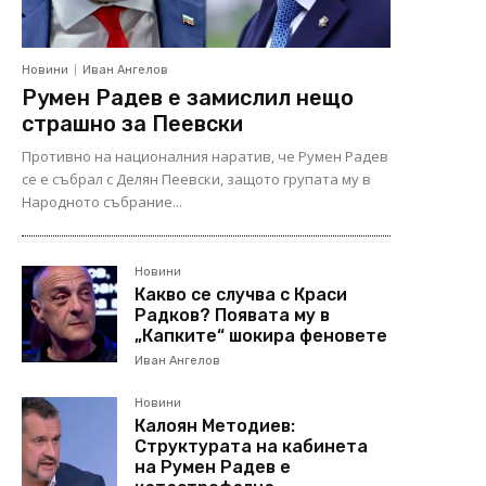
Новини
Иван Ангелов
Румен Радев е замислил нещо
страшно за Пеевски
Противно на националния наратив, че Румен Радев
се е събрал с Делян Пеевски, защото групата му в
Народното събрание...
Новини
Какво се случва с Краси
Радков? Появата му в
„Капките“ шокира феновете
Иван Ангелов
Новини
Калоян Методиев:
Структурата на кабинета
на Румен Радев е