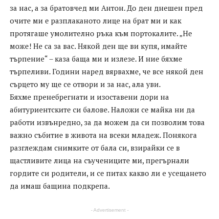
за нас, а за братовчед ми Антон. До ден днешен пред
очите ми е разплаканото лице на брат ми и как
протягаше умолително ръка към портокалите. „Не
може! Не са за вас. Някой ден ще ви купя, имайте
търпение“ – каза баща ми и излезе. И ние бяхме
търпеливи. Години наред вярвахме, че все някой ден
сърцето му ще се отвори и за нас, ала уви.
Бяхме пренебрегнати и изоставени дори на
абитуриентските си балове. Наложи се майка ни да
работи извънредно, за да можем да си позволим това
важно събитие в живота на всеки младеж. Понякога
разглеждам снимките от бала си, взирайки се в
щастливите лица на съучениците ми, прегърнали
гордите си родители, и се питах какво ли е усещането
да имаш бащина подкрепа.
- Advertisement -