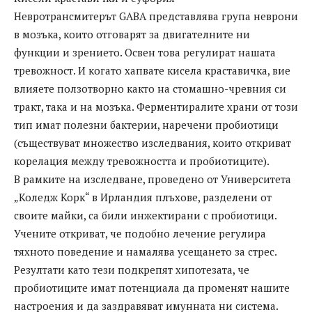
Невротрансмитерът GABA представлява група неврони
в мозъка, които отговарят за двигателните ни
функции и зрението. Освен това регулират нашата
тревожност. И когато хапвате кисела краставичка, вие
влияете ползотворно както на стомашно-чревния си
тракт, така и на мозъка. Ферментиралите храни от този
тип имат полезни бактерии, наречени пробиотици
(съществуват множество изследвания, които откриват
корелация между тревожността и пробиотиците).
В рамките на изследване, проведено от Университета
„Коледж Корк“ в Ирландия плъхове, разделени от
своите майки, са били инжектирани с пробиотици.
Учените откриват, че подобно лечение регулира
тяхното поведение и намалява усещането за стрес.
Резултати като тези подкрепят хипотезата, че
пробиотиците имат потенциала да променят нашите
настроения и да заздравяват имунната ни система.