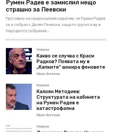
Румен Радев е замислил нещо
страшно за Пеевски
Противно на националния наратив, че Румен Радев
се е събрал с Делян Пеевски, защото групата му в
Народното събрание...
Новини
Какво се случва с Краси
Радков? Появата му в
„Капките“ шокира феновете
Иван Ангелов
Новини
Калоян Методиев:
Структурата на кабинета
на Румен Радев е
катастрофална
Иван Ангелов
Новини