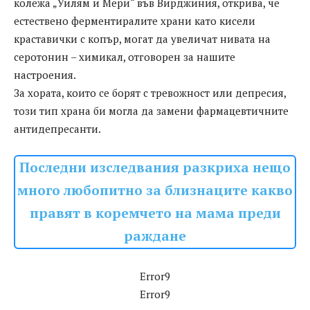
колежа „Уилям и Мери“ във Вирджиния, открива, че
естествено ферментиралите храни като кисели
краставички с копър, могат да увеличат нивата на
серотонин – химикал, отговорен за нашите
настроения.
За хората, които се борят с тревожност или депресия,
този тип храна би могла да замени фармацевтичните
антидепресанти.
Последни изследвания разкриха нещо
много любопитно за близнаците какво
правят в коремчето на мама преди
раждане
Error9
Error9