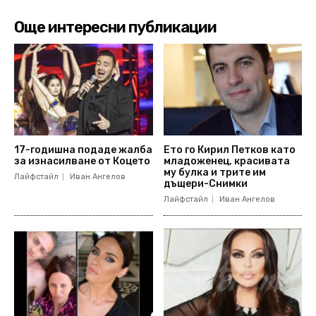
Още интересни публикации
17-годишна подаде жалба
Ето го Кирил Петков като
за изнасилване от Коцето
младоженец, красивата
му булка и трите им
Лайфстайл
Иван Ангелов
дъщери-Снимки
Лайфстайл
Иван Ангелов