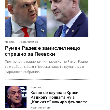
Новини
Иван Ангелов
Румен Радев е замислил нещо
страшно за Пеевски
Противно на националния наратив, че Румен Радев
се е събрал с Делян Пеевски, защото групата му в
Народното събрание...
Новини
Какво се случва с Краси
Радков? Появата му в
„Капките“ шокира феновете
Иван Ангелов