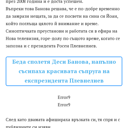
през 2008 година и е доста успешен.
Въпреки това Банова решава, че е по-добре временно
да замрази нещата, за да се посвети на сина си Йоан,
който поглъща цялото й внимание и време.
Синоптичката преустанови и работата си в ефира на
Нова телевизия, горе-долу по същото време, когато се
запозна и с президента Росен Плевнелиев.
Беда сполетя Деси Банова, напълно
съсипаха красивата съпруга на
експрезидента Плевнелиев
Error9
Error9
След като двамата афишираха връзката си, тя спря и с
публичните си изяви.