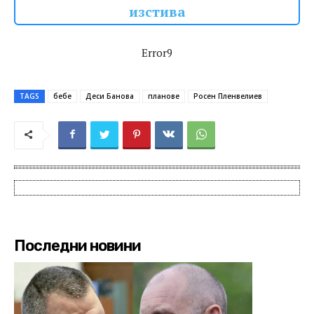
изстива
Error9
TAGS
бебе
Деси Банова
планове
Росен Пленвелиев
Последни новини