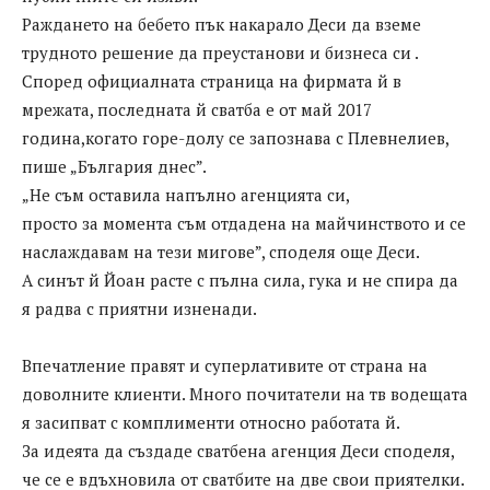
Раждането на бебето пък накарало Деси да вземе
трудното решение да преустанови и бизнеса си .
Според официалната страница на фирмата й в
мрежата, последната й сватба е от май 2017
година,когато горе-долу се запознава с Плевнелиев,
пише „България днес”.
„Не съм оставила напълно агенцията си,
просто за момента съм отдадена на майчинството и се
наслаждавам на тези мигове”, споделя още Деси.
А синът й Йоан расте с пълна сила, гука и не спира да
я радва с приятни изненади.
Впечатление правят и суперлативите от страна на
доволните клиенти. Много почитатели на тв водещата
я засипват с комплименти относно работата й.
За идеята да създаде сватбена агенция Деси споделя,
че се е вдъхновила от сватбите на две свои приятелки.