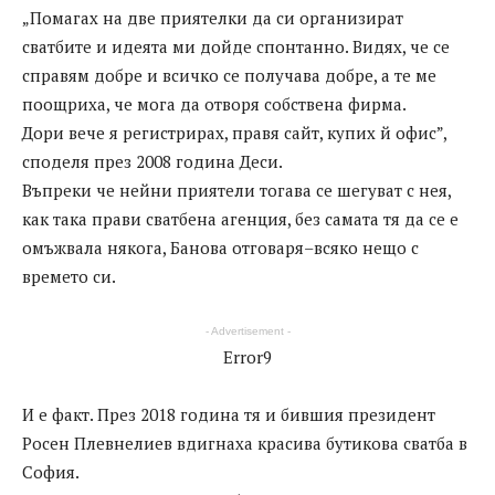
„Помагах на две приятелки да си организират
сватбите и идеята ми дойде спонтанно. Видях, че се
справям добре и всичко се получава добре, а те ме
поощриха, че мога да отворя собствена фирма.
Дори вече я регистрирах, правя сайт, купих й офис”,
споделя през 2008 година Деси.
Въпреки че нейни приятели тогава се шегуват с нея,
как така прави сватбена агенция, без самата тя да се е
омъжвала някога, Банова отговаря–всяко нещо с
времето си.
- Advertisement -
Error9
И е факт. През 2018 година тя и бившия президент
Росен Плевнелиев вдигнаха красива бутикова сватба в
София.