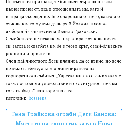
По-късно тя признава, че бившият държавен глава
първи прави стъпка в отношенията им, като й
изпраща съобщение. Тя е очарована от него, както и от
отношението му към дъщеря й Йоанна, плод на
любовта й с бизнесмена Ивайло Граховски.
Семейството не искаше да парадира с отношенията
си, затова и сватбата им бе в тесен кръг, с най-близките
роднини и приятели.
След майчинството Деси планира да се върне, но вече
не към сватбите, а към организирането на
корпоративни събития. „Харесва ми да се занимавам с
това, доставя ми удоволствие и със сигурност не съм
го загърбила”, категорична е тя.
Източник:
hotarena
Гена Трайкова ограби Деси Банова:
Мястото на синоптичката в Нова