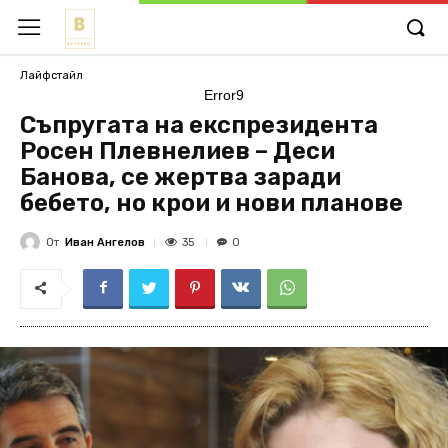
Лайфстайл
Error9
Съпругата на експрезидента
Росен Плевнелиев – Деси
Банова, се жертва заради
бебето, но крои и нови планове
От
Иван Ангелов
35
0