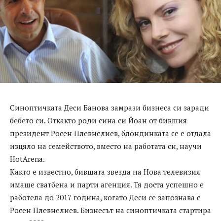
Синоптичката Деси Банова замрази бизнеса си заради
бебето си. Откакто роди сина си Йоан от бившия
президент Росен Плевнелиев, блондинката се е отдала
изцяло на семейството, вместо на работата си, научи
HotArena.
Както е известно, бившата звезда на Нова телевизия
имаше сватбена и парти агенция. Тя доста успешно е
работела до 2017 година, когато Деси се запознава с
Росен Плевнелиев. Бизнесът на синоптичката стартира