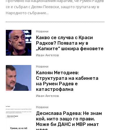
Противно на националния наратив, че Румен Радев
се е събрал с Делян Пеевски, защото групата му в
Народното събрание...
Новини
Какво се случва с Краси
Радков? Появата му в
„Капките“ шокира феновете
Иван Ангелов
Новини
Калоян Методиев:
Структурата на кабинета
на Румен Радев е
катастрофална
Иван Ангелов
Новини
Десислава Радева: Не знам
кой, нито защо го прави.
Може би ДАНС и МВР имат
идея