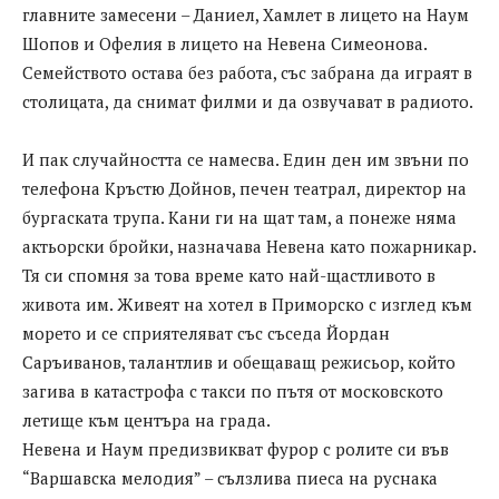
главните замесени – Даниел, Хамлет в лицето на Наум
Шопов и Офелия в лицето на Невена Симеонова.
Семейството остава без работа, със забрана да играят в
столицата, да снимат филми и да озвучават в радиото.
И пак случайността се намесва. Един ден им звъни по
телефона Кръстю Дойнов, печен театрал, директор на
бургаската трупа. Кани ги на щат там, а понеже няма
актьорски бройки, назначава Невена като пожарникар.
Тя си спомня за това време като най-щастливото в
живота им. Живеят на хотел в Приморско с изглед към
морето и се сприятеляват със съседа Йордан
Саръиванов, талантлив и обещаващ режисьор, който
загива в катастрофа с такси по пътя от московското
летище към центъра на града.
Невена и Наум предизвикват фурор с ролите си във
“Варшавска мелодия” – сълзлива пиеса на руснака