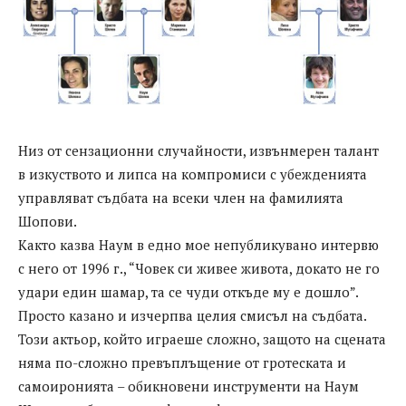
Низ от сензационни случайности, извънмерен талант
в изкуството и липса на компромиси с убежденията
управляват съдбата на всеки член на фамилията
Шопови.
Както казва Наум в едно мое непубликувано интервю
с него от 1996 г., “Човек си живее живота, докато не го
удари един шамар, та се чуди откъде му е дошло”.
Просто казано и изчерпва целия смисъл на съдбата.
Този актьор, който играеше сложно, защото на сцената
няма по-сложно превъплъщение от гротеската и
самоиронията – обикновени инструменти на Наум