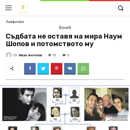
Лайфстайл
Error9
Съдбата не оставя на мира Наум
Шопов и потомството му
От
Иван Ангелов
51
0