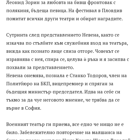
Леонид Зорин за любовта на бивш фронтовак с
полякиня, бъдеща певица. На фестивал в Пловдив
помитат всички други театри и обират наградите.
Сутринта след представлението Невена, както се
изкачва по стълбите към служебния вход на театъра,
вижда как познато лице слиза отгоре. Човекът се
изравнява с нея, спира се, целува ѝ ръка и я засипва с
похвали за представлението.
Невена онемява, познала е Станко Тодоров, член на
Политбюро на БКП, вицепремиер и спряган за
бъдещия министър-председател. Идва на себе си
тъкмо за да чуе неговото мнение, че трябва да се
върне в София.
Военният театър ги приема, все едно че нищо не е
било. Забележително повторение на малшанса на