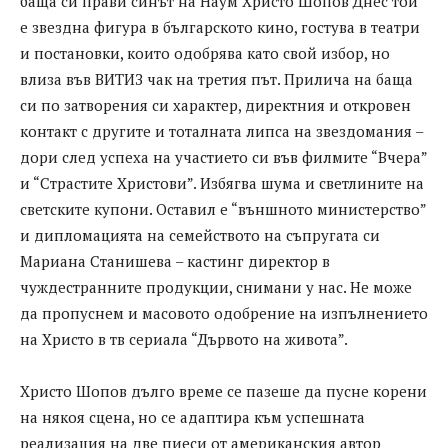
баща си прави синът на Наум Христо Шопов Днес той
е звездна фигура в българското кино, гостува в театри
и постановки, които одобрява като свой избор, но
влиза във ВИТИЗ чак на третия път. Прилича на баща
си по затворения си характер, директния и откровен
контакт с другите и тоталната липса на звездомания –
дори след успеха на участието си във филмите “Вчера”
и “Страстите Христови”. Избягва шума и светлините на
светските купони. Оставил е “външното министерство”
и дипломацията на семейството на съпругата си
Мариана Станишева – кастинг директор в
чуждестранните продукции, снимани у нас. Не може
да пропуснем и масовото одобрение на изпълнението
на Христо в тв сериала “Дървото на живота”.
Христо Шопов дълго време се пазеше да пусне корени
на някоя сцена, но се адаптира към успешната
реализация на две пиеси от американския автор