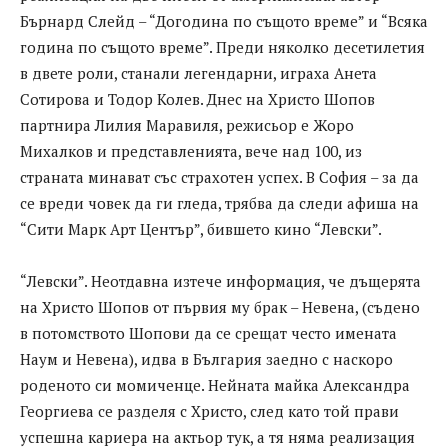
Бърнард Слейд – “Догодина по същото време” и “Всяка
година по същото време”. Преди няколко десетилетия
в двете роли, станали легендарни, играха Анета
Сотирова и Тодор Колев. Днес на Христо Шопов
партнира Лилия Маравиля, режисьор е Жоро
Михалков и представленията, вече над 100, из
страната минават със страхотен успех. В София – за да
се вреди човек да ги гледа, трябва да следи афиша на
“Сити Марк Арт Център”, бившето кино “Левски”.
“Левски”. Неотдавна изтече информация, че дъщерята
на Христо Шопов от първия му брак – Невена, (съдено
в потомството Шопови да се срещат често имената
Наум и Невена), идва в България заедно с наскоро
роденото си момиченце. Нейната майка Александра
Георгиева се разделя с Христо, след като той прави
успешна кариера на актьор тук, а тя няма реализация