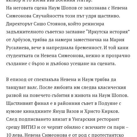
На неговата сцена Наум Шопов се запознава с Невена
Симеонова Случайността този път удря щастливо.
Директорът Сашо Стоянов, който режисира
задължителното съветско заглавие “Иркутска история”
от Арбузов, трябва да намери заместничка на Мария
Русалиева, вече в напреднала бременност. И той кани
студентката си Невена Симеонова, нежно и прозрачно
създание с бързо и дълбоко усещане на сцената.
В епизод от спектакъла Невена и Наум трябва да
танцуват валс. После любовта им следва класическия
развой на повечето събития в живота на Наум Шопов.
Щастливият финал е в районния съвет в Подуяне с
кумове кинаджиите Януш Вазов и Христо Кирков.
След подписването влизат в Унгарския ресторант
срещу ВИТИЗ и се черпят обилно с всичките си пари –
10 лева. Невена Симеонова е от род с протестантско