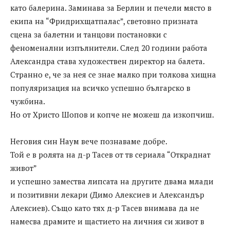
като балерина. Заминава за Берлин и печели място в
екипа на “Фридрихщатпалас”, световно призната
сцена за балетни и танцови постановки с
феноменални изпълнители. След 20 години работа
Александра става художествен директор на балета.
Странно е, че за нея се знае малко при толкова хищна
популяризация на всичко успешно българско в
чужбина.
Но от Христо Шопов и копче не можеш да изкопчиш.
Неговия син Наум вече познаваме добре.
Той е в ролята на д-р Тасев от тв сериала “Откраднат
живот”
и успешно замества липсата на другите двама млади
и позитивни лекари (Димо Алексиев и Александър
Алексиев). Също като тях д-р Тасев внимава да не
намесва драмите и щастието на личния си живот в