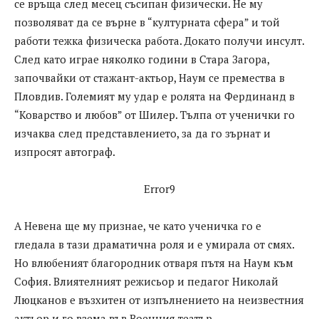
се връща след месец съсипан физически. Не му
позволяват да се върне в “културната сфера” и той
работи тежка физическа работа. Докато получи инсулт.
След като играе няколко години в Стара Загора,
започвайки от стажант-актьор, Наум се премества в
Пловдив. Големият му удар е ролята на Фердинанд в
“Коварство и любов” от Шилер. Тълпа от ученички го
изчаква след представлението, за да го зърнат и
изпросят автограф.
Error9
А Невена ще му признае, че като ученичка го е
гледала в тази драматична роля и е умирала от смях.
Но влюбеният благородник отваря пътя на Наум към
София. Влиятелният режисьор и педагог Николай
Люцканов е възхитен от изпълнението на неизвестния
актьор и го взема във Военния театър.