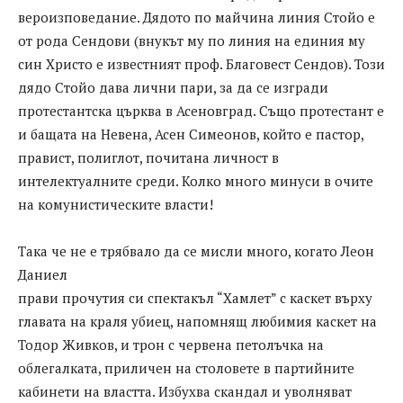
вероизповедание. Дядото по майчина линия Стойо е
от рода Сендови (внукът му по линия на единия му
син Христо е известният проф. Благовест Сендов). Този
дядо Стойо дава лични пари, за да се изгради
протестантска църква в Асеновград. Също протестант е
и бащата на Невена, Асен Симеонов, който е пастор,
правист, полиглот, почитана личност в
интелектуалните среди. Колко много минуси в очите
на комунистическите власти!
Така че не е трябвало да се мисли много, когато Леон
Даниел
прави прочутия си спектакъл “Хамлет” с каскет върху
главата на краля убиец, напомнящ любимия каскет на
Тодор Живков, и трон с червена петолъчка на
облегалката, приличен на столовете в партийните
кабинети на властта. Избухва скандал и уволняват