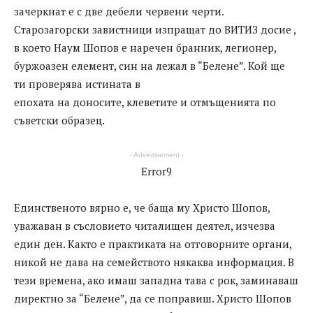
зачеркнат е с две дебели червени черти.
Старозагорски завистници изпращат до ВИТИЗ досие ,
в което Наум Шопов е наречен бранник, легионер,
буржоазен елемент, син на лежал в “Белене”. Кой ще
ти проверява истината в
епохата на доносите, клеветите и отмъщенията по
съветски образец.
- Advertisement -
Error9
Единственото вярно е, че баща му Христо Шопов,
уважаван в съсловието читалищен деятел, изчезва
един ден. Както е практиката на отговорните органи,
никой не дава на семейството някаква информация. В
тези времена, ако имаш западна тава с рок, заминаваш
директно за “Белене”, да се поправиш. Христо Шопов