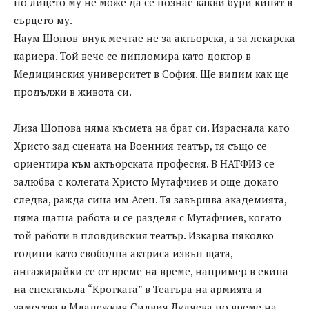
по лицето му не може да се познае какви бури кипят в
сърцето му.
Наум Шопов-внук мечтае не за актьорска, а за лекарска
кариера. Той вече се дипломира като доктор в
Медицинския университет в София. Ще видим как ще
продължи в живота си.
Лиза Шопова няма късмета на брат си. Израснала като
Христо зад сцената на Военния театър, тя също се
ориентира към актьорската професия. В НАТФИЗ се
залюбва с колегата Христо Мутафчиев и още докато
следва, ражда сина им Асен. Тя завършва академията,
няма щатна работа и се разделя с Мутафчиев, когато
той работи в пловдивския театър. Изкарва няколко
години като свободна актриса извън щата,
ангажирайки се от време на време, например в екипа
на спектакъла “Кротката” в Театъра на армията и
замества в Младежкия Силвия Лулчева по време на