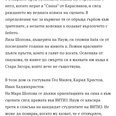
него, когато играе в “Снаха” от Караславов, и след
раждането му веднага излиза на сцената. В
определения час за кърмене тя се обръща гърбом към
зрителите, а незаети колежки ѝ подават вързопчето с
бебето.
Лиза Шопова, дъщерята на Наум, си спомня баба си от
последните години на живота ѝ. Помни красивите
дълги пръсти, които я галят по косата. Ослепяла от
глаукома, тя живее до смъртта си в малката им къща в
Стара Загора, която вече не съществува.
В този дом са гостували Гео Милев, Кирил Христов,
Иван Хаджихристов.
На Мара Шопова се дължи ориентацията на сина ѝ към
сцената след драмата във ВИТИЗ. Наум се класира
трети в списъка на кандидат-студентите на ВИТИЗ. Не
може да повярва, когато му казват, че е отхвърлен,