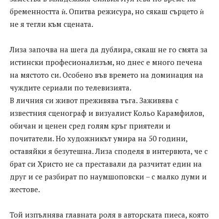
бременността ѝ. Опитва режисура, но сякаш сърцето ѝ
не я тегли към сцената.
Лиза започва на шега да дублира, сякаш не го смята за
истински професионализъм, но днес е много печена
на мястото си. Особено във времето на доминация на
чуждите сериали по телевизията.
В личния си живот преживява тъга. Заживява с
известния сценограф и визуалист Кольо Карамфилов,
обичан и ценен сред голям кръг приятели и
почитатели. Но художникът умира на 50 години,
оставяйки я безутешна. Лиза споделя в интервюта, че с
брат си Христо не са преставали да разчитат един на
друг и се разбират по наумшоповски – с малко думи и
жестове.
Той изпълнява главната роля в авторската пиеса, която