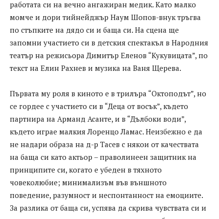
работата си на вечно ангажиран медик. Като малко
момче и дори тийнейджър Наум Шопов-внук тръгва
по стъпките на дядо си и баща си. На сцена ще
запомни участието си в детския спектакъл в Народния
театър на режисьора Димитър Еленов “Кукувицата”, по
текст на Елин Рахнев и музика на Ваня Щерева.
Първата му роля в киното е в трилъра “Октоподът”, но
се гордее с участието си в “Деца от восък”, където
партнира на Арманд Асанте, и в “Дълбоки води”,
където играе малкия Лоренцо Ламас. Неизбежно е да
не надари образа на д-р Тасев с някои от качествата
на баща си като актьор – праволинеен защитник на
принципите си, когато е убеден в тяхното
човеколюбие; минимализъм във външното
поведение, разумност и неспонтанност на емоциите.
За разлика от баща си, успява да скрива чувствата си и