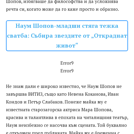
Шопов, избягваше да философства и да усложнява
речта си, когато може да го каже просто и образно.
Наум Шопов-младши стяга тежка
сватба: Събира звездите от „Откраднат
живот“
Error9
Error9
Не знам дали е широко известно, че Наум Шопов не
завършва ВИТИЗ, също като Невена Коканова, Иван
Кондов и Петър Слабаков. Понеже майка му е
известната старозагорска актриса Мара Шопова,
красива и талантлива в епохата на читалищния театър,
Наум неизбежно се насочва към сцената. Той буквално
е откърмен пред публиката. Майка му е бременна с