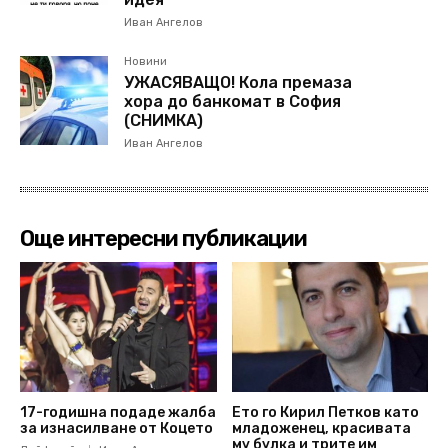
Иван Ангелов
Новини
УЖАСЯВАЩО! Кола премаза
хора до банкомат в София
(СНИМКА)
Иван Ангелов
Още интересни публикации
17-годишна подаде жалба
Ето го Кирил Петков като
за изнасилване от Коцето
младоженец, красивата
му булка и трите им