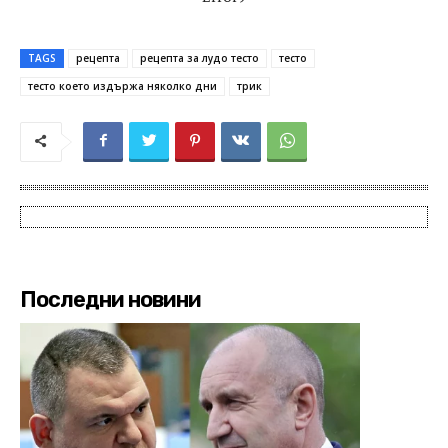
TAGS
рецепта
рецепта за лудо тесто
тесто
тесто което издържа няколко дни
трик
Последни новини