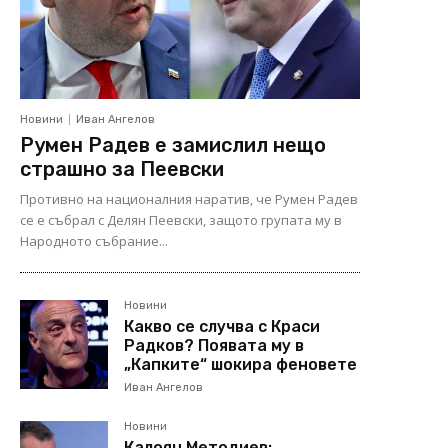
Новини
Иван Ангелов
Румен Радев е замислил нещо
страшно за Пеевски
Противно на националния наратив, че Румен Радев
се е събрал с Делян Пеевски, защото групата му в
Народното събрание...
Новини
Какво се случва с Краси
Радков? Появата му в
„Капките“ шокира феновете
Иван Ангелов
Новини
Калоян Методиев: