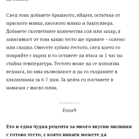
След това добавете брашното, яйцата, остатъка от
прясното мляко, киселото мляко и бакпулвера.
Добавете съответните количества сол или захар, в
зависимост от това какво тесто ще правите – солено
или сладко. Омесете хубаво тестото, след което го
покрийте с кърпа и го оставете да втаса за 1 час на
стайна температура. Тестото може да се използва
веднага, но има възможност и да го съхраните в
хладилника за 6-7 дни. За целта го поставете в
намазан с масло плик.
- Advertisement -
Error9
Ето и една чудна рецепта за много вкусни милинки
с готово тесто, с която винаги можете да