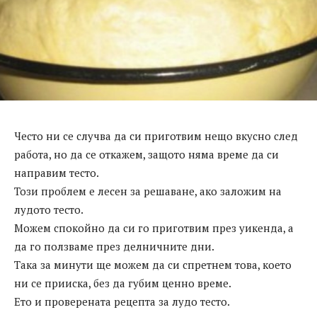
Често ни се случва да си приготвим нещо вкусно след
работа, но да се откажем, защото няма време да си
направим тесто.
Този проблем е лесен за решаване, ако заложим на
лудото тесто.
Можем спокойно да си го приготвим през уикенда, а
да го ползваме през делничните дни.
Така за минути ще можем да си спретнем това, което
ни се прииска, без да губим ценно време.
Ето и проверената рецепта за лудо тесто.