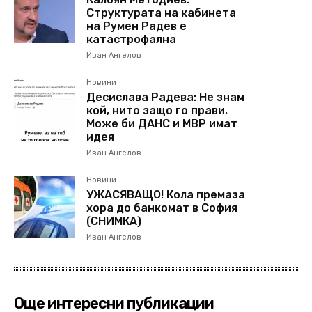
Структурата на кабинета
на Румен Радев е
катастрофална
Иван Ангелов
Новини
Десислава Радева: Не знам
кой, нито защо го прави.
Може би ДАНС и МВР имат
идея
Иван Ангелов
Новини
УЖАСЯВАЩО! Кола премаза
хора до банкомат в София
(СНИМКА)
Иван Ангелов
Още интересни публикации