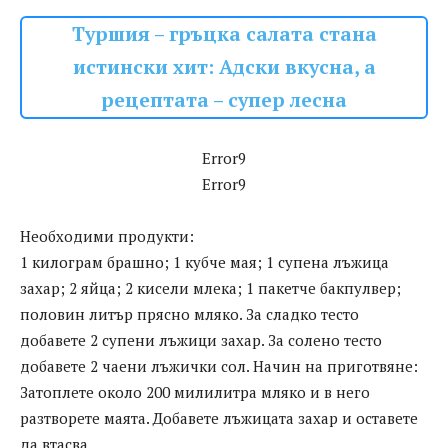
Туршия – гръцка салата стана
истински хит: Адски вкусна, а
рецептата – супер лесна
Error9
Error9
Необходими продукти:
1 килограм брашно; 1 кубче мая; 1 супена лъжица
захар; 2 яйца; 2 кисели млека; 1 пакетче бакпулвер;
половин литър прясно мляко. За сладко тесто
добавете 2 супени лъжици захар. За солено тесто
добавете 2 чаени лъжички сол. Начин на приготвяне:
Затоплете около 200 милилитра мляко и в него
разтворете маята. Добавете лъжицата захар и оставете
да втасва.