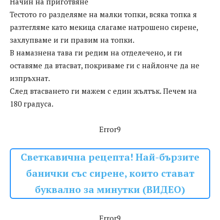
Начин на приготвяне
Тестото го разделяме на малки топки, всяка топка я
разтегляме като мекица слагаме натрошено сирене,
захлупваме и ги правим на топки.
В намазнена тава ги редим на отделечено, и ги
оставяме да втасват, покриваме ги с найлонче да не
изпръхнат.
След втасването ги мажем с един жълтък. Печем на
180 градуса.
Error9
Светкавична рецепта! Най-бързите
банички със сирене, които стават
буквално за минутки (ВИДЕО)
Error9