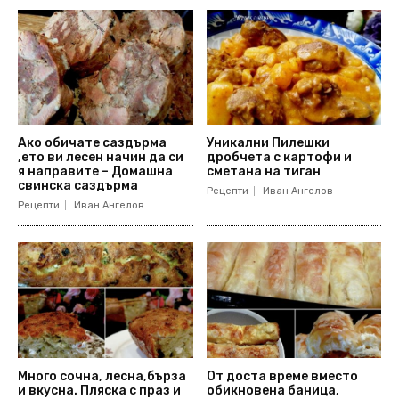
Ако обичате саздърма
Уникални Пилешки
,ето ви лесен начин да си
дробчета с картофи и
я направите – Домашна
сметана на тиган
свинска саздърма
Рецепти
Иван Ангелов
Рецепти
Иван Ангелов
Много сочна, лесна,бърза
От доста време вместо
и вкусна. Пляска с праз и
обикновена баница,