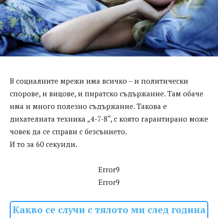
В социалните мрежи има всичко – и политически
спорове, и вицове, и пиратско съдържание. Там обаче
има и много полезно съдържание. Такова е
дихателната техника „4-7-8“, с която гарантирано може
човек да се справи с безсънието.
И то за 60 секунди.
Error9
Error9
Какво се случи с тялото ми след година