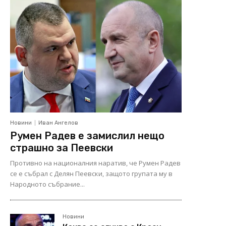
Новини
Иван Ангелов
Румен Радев е замислил нещо
страшно за Пеевски
Противно на националния наратив, че Румен Радев
се е събрал с Делян Пеевски, защото групата му в
Народното събрание...
Новини