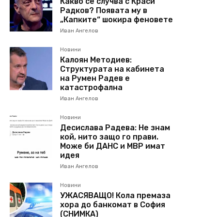
Какво се случва с Краси
Радков? Появата му в
„Капките“ шокира феновете
Иван Ангелов
Новини
Калоян Методиев:
Структурата на кабинета
на Румен Радев е
катастрофална
Иван Ангелов
Новини
Десислава Радева: Не знам
кой, нито защо го прави.
Може би ДАНС и МВР имат
идея
Иван Ангелов
Новини
УЖАСЯВАЩО! Кола премаза
хора до банкомат в София
(СНИМКА)