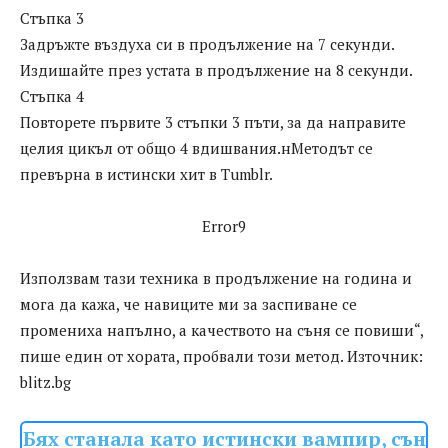
Стъпка 3
Задръжте въздуха си в продължение на 7 секунди.
Издишайте през устата в продължение на 8 секунди.
Стъпка 4
Повторете първите 3 стъпки 3 пъти, за да направите
целия цикъл от общо 4 вдишвания.нМетодът се
превърна в истински хит в Tumblr.
Error9
Използвам тази техника в продължение на година и
мога да кажа, че навиците ми за заспиване се
промениха напълно, а качеството на съня се повиши“,
пише един от хората, пробвали този метод. Източник:
blitz.bg
Бях станала като истински вампир, сън