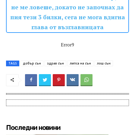
не ме ловеше, докато не започнах да
пия тези 3 билки, сега не мога вдигна
глава от възглавницата
Error9
TAGS
добър сън
здрав сън
липса на сън
лош сън
Последни новини