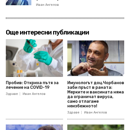
Иван Ангелов
Още интересни публикации
Пробив: Откриха пътя за
Имунологът доц.Чорбанов
лечение на COVID-19
заби пръст в раната:
Мерките и ваксината няма
Здраве
Иван Ангелов
да ограничат вируса,
само отлагаме
неизбежното!
Здраве
Иван Ангелов