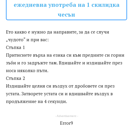
ежедневна употреба на 1 скилидка
чесън
Ето какво е нужно да направите, за да се случи
„чудото“ и при вас:
Стъпка 1
Притиснете върха на езика си към предните си горни
зъби и го задръжте там. Вдишайте и издишайте през
носа няколко пъти.
Стъпка 2
Издишайте целия си въздух от дробовете си през
устата. Затворете устата си и вдишвайте въздух в
продължение на 4 секунди.
- Advertisement -
Error9