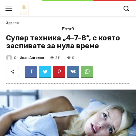
Здраве
Error9
Супер техника „4-7-8“, с която
заспивате за нула време
От
Иван Ангелов
211
0