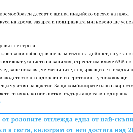
кремообразен десерт с щипка индийско орехче на прах.
куса на крема, захарта и подправката мигновено ще успо
равя със стреса
включващи наблюдаване на мозъчната дейност, са устано
то вдишват уханието на ванилия, стресът им влияе 63% по
следване показва, че мазнините, съдържащи се в сладкиш
изводството на ендорфини и серотонин – успокояващи
ещи чувство на щастие. За да комбинирате благотворнот
олете си няколко бисквитки, съдържащи тази подправка.
о
 от родопите отглежда една от най-скъп
и в света, килограм от нея достига над 2