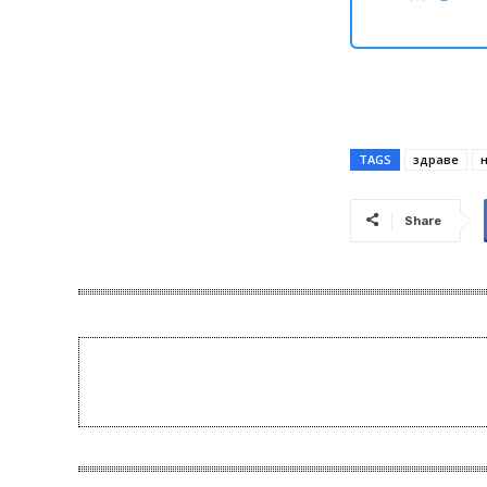
TAGS
здраве
Share