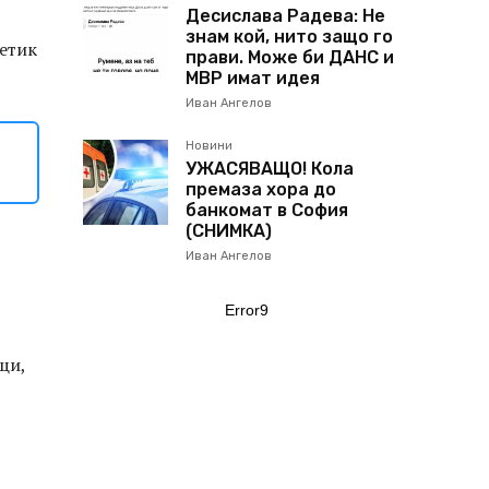
Десислава Радева: Не
знам кой, нито защо го
етик
прави. Може би ДАНС и
МВР имат идея
Иван Ангелов
Новини
УЖАСЯВАЩО! Кола
премаза хора до
банкомат в София
(СНИМКА)
Иван Ангелов
Error9
щи,