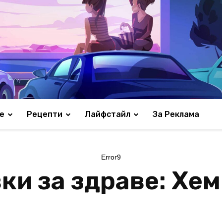
е
Рецепти
Лайфстайл
За Реклама
Error9
и за здраве: Хем