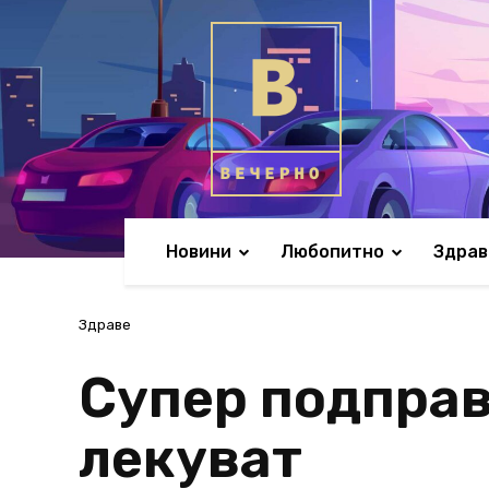
Новини
Любопитно
Здрав
Здраве
Супер подправк
лекуват