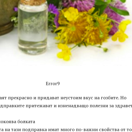
Error9
ят прекрасно и придават неустоим вкус на гозбите. Но
одправките притежават и изненадващо полезни за здраве
окоява болката
а на тази подправка имат много по-важни свойства от то