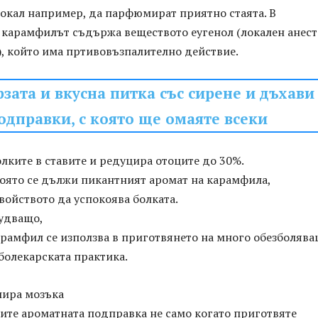
токал например, да парфюмират приятно стаята. В
 карамфилът съдържа веществото еугенол (локален анест
), който има пртивовъзпалително действие.
зата и вкусна питка със сирене и дъхави
одправки, с която ще омаяте всеки
лките в ставите и редуцира отоците до 30%.
която се дължи пикантният аромат на карамфила,
войството да успокоява болката.
чудващо,
арамфил се използва в приготвянето на много обезболява
болекарската практика.
лира мозъка
ите ароматната подправка не само когато приготвяте