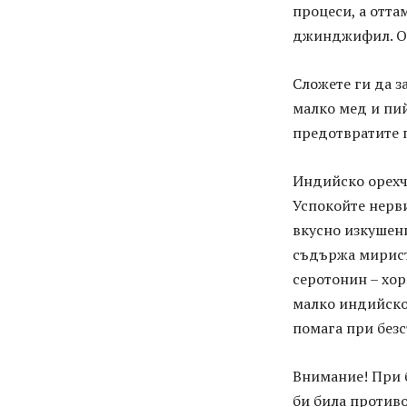
процеси, а отта
джинджифил. Обе
Сложете ги да з
малко мед и пий
предотвратите п
Индийско орехч
Успокойте нерви
вкусно изкушен
съдържа мирист
серотонин – хор
малко индийско
помага при безс
Внимание! При б
би била противо