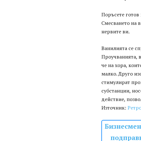
Поръсете готов 
Смесването на в
нервите ви.
Ванилията се сп
Проучванията, 
че на хора, кои
малко. Друго из
стимулират про
субстанции, нос
действие, позв
Източник:
Ретр
Бизнесмен
подправк