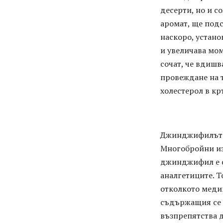
десерти, но и с
аромат, ще подс
наскоро, устано
и увеличава мо
сочат, че вдишв
провеждане на т
холестерол в кр
Джинджифилът 
Многобройни изс
джинджифил е с
аналгетиците. 
отколкото меди
съдържащия се 
възпрепятства 