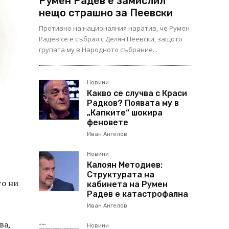
Румен Радев е замислил
нещо страшно за Пеевски
Противно на националния наратив, че Румен
Радев се е събрал с Делян Пеевски, защото
групата му в Народното събрание...
Новини
Какво се случва с Краси
Радков? Появата му в
„Капките“ шокира
феновете
Иван Ангелов
Новини
Калоян Методиев:
Структурата на
то ни
кабинета на Румен
Радев е катастрофална
Иван Ангелов
ва,
Новини