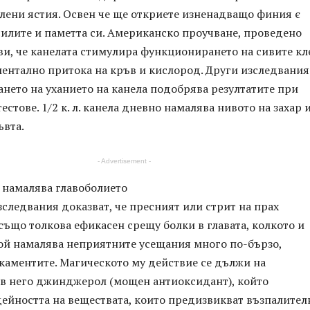
олени ястия. Освен че ще откриете изненадващо финия є
илите и паметта си. Американско проучване, проведено
ви, че канелата стимулира функционирането на сивите кл
ментално притока на кръв и кислород. Други изследвания
ането на уханието на канела подобрява резултатите при
естове. 1/2 к. л. канела дневно намалява нивото на захар 
ъвта.
- Advertisement -
намалява главоболието
ледвания доказват, че пресният или стрит на прах
ъщо толкова ефикасен срещу болки в главата, колкото и
Той намалява неприятните усещания много по-бързо,
каментите. Магическото му действие се дължи на
в него джинджерол (мощен антиоксидант), който
дейността на веществата, които предизвикват възпалител