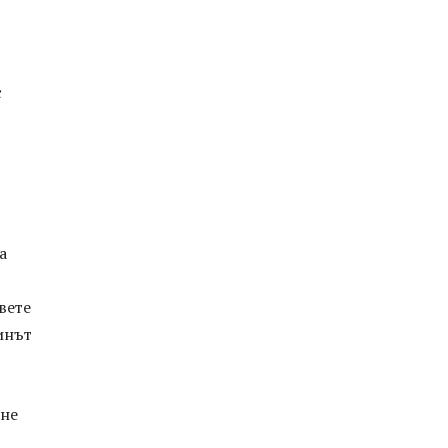
с
а
вете
инът
 не