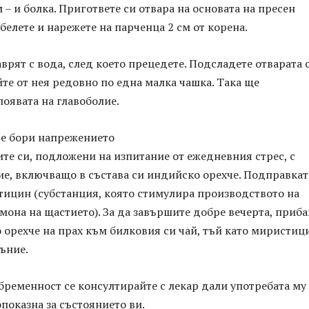
м – и болка. Пригответе си отвара на основата на пресен
лете и нарежете на парченца 2 см от корена.
аврят с вода, след което прецедете. Подсладете отварата 
те от нея редовно по една малка чашка. Така ще
оявата на главоболие.
е бори напрежението
те си, подложени на изпитание от ежедневния стрес, с
ие, включващо в състава си индийско орехче. Подправкат
ицин (субстанция, която стимулира производството на
мона на щастието). За да завършите добре вечерта, приба
 орехче на прах към билковия си чай, тъй като миристиц
ъние.
ременност се консултирайте с лекар дали употребата му
показна за състоянието ви.