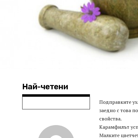
Най-четени
Подправките уха
заедно с това п
свойства.
Карамфилът усп
Малките цветчет