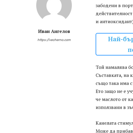
забодени в пор
действителност
и антиоксидант
Иван Ангелов
Най-бър
https://vecherno.com
п
Той намалява бо
Съставката, на 
също така има с
Ето защо не е у
че маслото от к
използвани в зъ
Канелата стиму
Може да прибав