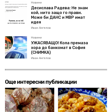
Новини
Десислава Радева: Не знам
кой, нито защо го прави.
Може би ДАНС и МВР имат
идея
Иван Ангелов
Новини
УЖАСЯВАЩО! Кола премаза
хора до банкомат в София
(СНИМКА)
Иван Ангелов
Още интересни публикации