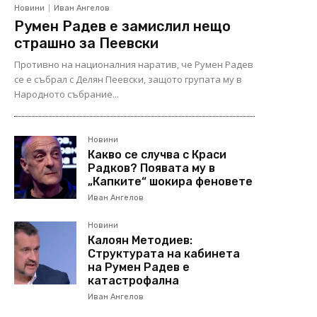
Новини
Иван Ангелов
Румен Радев е замислил нещо
страшно за Пеевски
Противно на националния наратив, че Румен Радев
се е събрал с Делян Пеевски, защото групата му в
Народното събрание...
Новини
Какво се случва с Краси
Радков? Появата му в
„Капките“ шокира феновете
Иван Ангелов
Новини
Калоян Методиев:
Структурата на кабинета
на Румен Радев е
катастрофална
Иван Ангелов