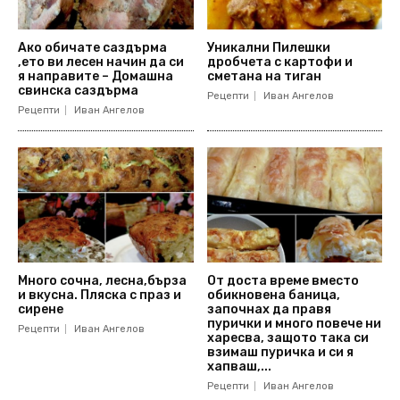
Ако обичате саздърма
Уникални Пилешки
,ето ви лесен начин да си
дробчета с картофи и
я направите – Домашна
сметана на тиган
свинска саздърма
Рецепти
Иван Ангелов
Рецепти
Иван Ангелов
Много сочна, лесна,бърза
От доста време вместо
и вкусна. Пляска с праз и
обикновена баница,
сирене
започнах да правя
пурички и много повече ни
Рецепти
Иван Ангелов
харесва, защото така си
взимаш пуричка и си я
хапваш,...
Рецепти
Иван Ангелов