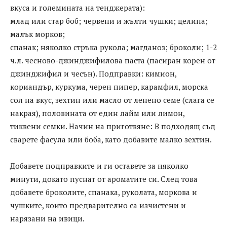
вкуса и големината на тенджерата):
млад или стар боб; червени и жълти чушки; целина;
малък морков;
спанак; няколко стръка рукола; магданоз; броколи; 1-2
ч.л. чесново-джинджифилова паста (пасиран корен от
джинджифил и чесън). Подправки: кимион,
кориандър, куркума, черен пипер, карамфил, морска
сол на вкус, зехтин или масло от ленено семе (слага се
накрая), половината от един лайм или лимон,
тиквени семки. Начин на приготвяне: В подходящ съд
сварете фасула или боба, като добавите малко зехтин.
Добавете подправките и ги оставете за няколко
минути, докато пуснат от ароматите си. След това
добавете броколите, спанака, руколата, моркова и
чушките, които предварително са изчистени и
нарязани на ивици.