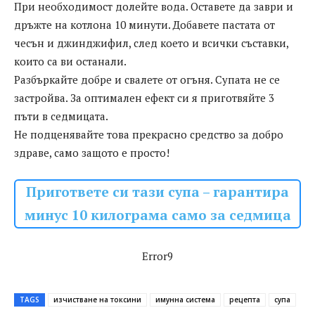
При необходимост долейте вода. Оставете да заври и
дръжте на котлона 10 минути. Добавете пастата от
чесън и джинджифил, след което и всички съставки,
които са ви останали.
Разбъркайте добре и свалете от огъня. Супата не се
застройва. За оптимален ефект си я приготвяйте 3
пъти в седмицата.
Не подценявайте това прекрасно средство за добро
здраве, само защото е просто!
Пригответе си тази супа – гарантира
минус 10 килограма само за седмица
Error9
TAGS
изчистване на токсини
имунна система
рецепта
супа