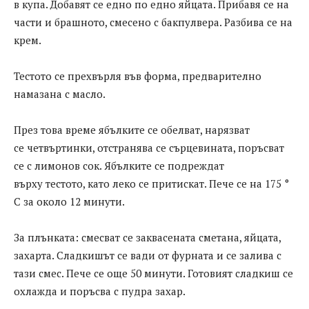
в купа. Добавят се едно по едно яйцата. Прибавя се на
части и брашното, смесено с бакпулвера. Разбива се на
крем.
Тестото се прехвърля във форма, предварително
намазана с масло.
През това време ябълките се обелват, нарязват
се четвъртинки, отстранява се сърцевината, поръсват
се с лимонов сок. Ябълките се подреждат
върху тестото, като леко се притискат. Пече се на 175 °
C за около 12 минути.
За плънката: смесват се заквасената сметана, яйцата,
захарта. Сладкишът се вади от фурната и се залива с
тази смес. Пече се още 50 минути. Готовият сладкиш се
охлажда и поръсва с пудра захар.