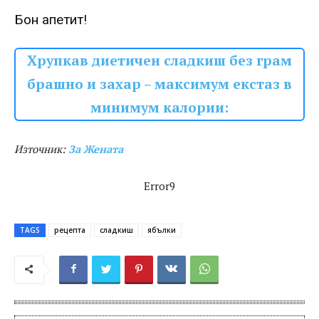
Бон апетит!
Хрупкав диетичен сладкиш без грам
брашно и захар – максимум екстаз в
минимум калории:
Източник:
За Жената
Error9
TAGS
рецепта
сладкиш
ябълки