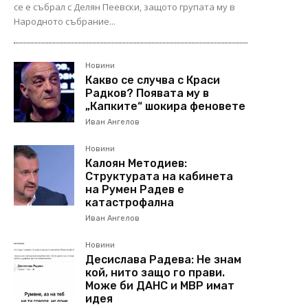
се е събрал с Делян Пеевски, защото групата му в
Народното събрание...
Новини
Какво се случва с Краси
Радков? Появата му в
„Капките“ шокира феновете
Иван Ангелов
Новини
Калоян Методиев:
Структурата на кабинета
на Румен Радев е
катастрофална
Иван Ангелов
Новини
Десислава Радева: Не знам
кой, нито защо го прави.
Може би ДАНС и МВР имат
идея