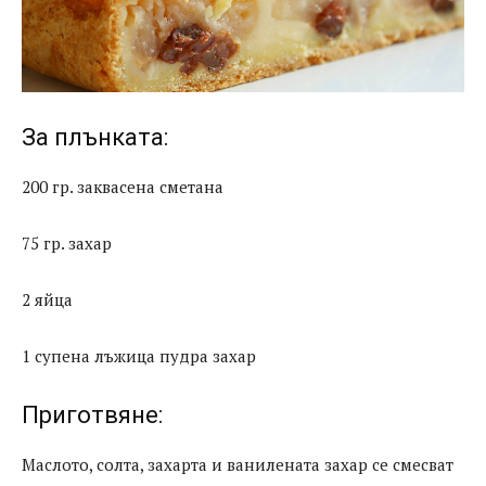
За плънката:
200 гр. заквасена сметана
75 гр. захар
2 яйца
1 супена лъжица пудра захар
Приготвяне:
Маслото, солта, захарта и ванилената захар се смесват