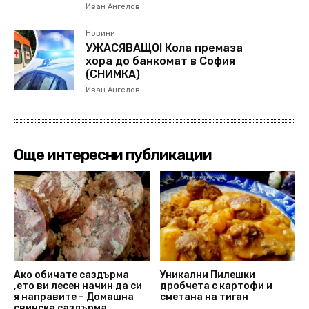
Иван Ангелов
Новини
УЖАСЯВАЩО! Кола премаза
хора до банкомат в София
(СНИМКА)
Иван Ангелов
Още интересни публикации
Ако обичате саздърма
Уникални Пилешки
,ето ви лесен начин да си
дробчета с картофи и
я направите – Домашна
сметана на тиган
свинска саздърма