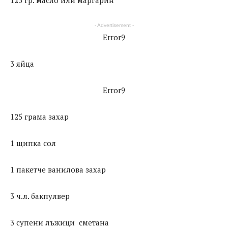
125 гр. масло или маргарин
- Advertisement -
Error9
3 яйца
Error9
125 грама захар
1 щипка сол
1 пакетче ванилова захар
3 ч.л. бакпулвер
3 супени лъжици сметана