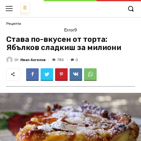
Рецепти
Error9
Става по-вкусен от торта:
Ябълков сладкиш за милиони
От
Иван Ангелов
785
0