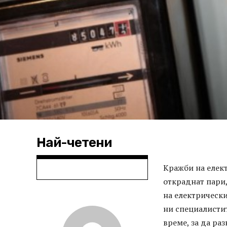
Най-четени
Кражби на елект
откраднат пари,
на електрически
ни специалистит
време, за да ра