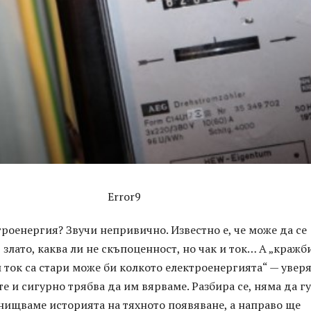
Error9
роенергия? Звучи непривично. Известно е, че може да се
 злато, каква ли не скъпоценност, но чак и ток… А „кражб
 ток са стари може би колкото електроенергията“ — увер
е и сигурно трябва да им вярваме. Разбира се, няма да г
знищваме историята на тяхното появяване, а направо ще