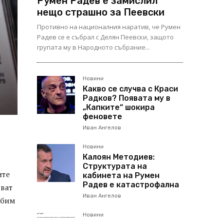
Румен Радев е замислил
нещо страшно за Пеевски
Противно на националния наратив, че Румен
Радев се е събрал с Делян Пеевски, защото
групата му в Народното събрание...
Новини
Какво се случва с Краси
Радков? Появата му в
„Капките“ шокира
феновете
Иван Ангелов
Новини
Калоян Методиев:
Структурата на
ите
кабинета на Румен
Радев е катастрофална
яват
Иван Ангелов
убим
Новини