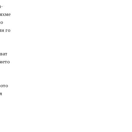
и­
ояхме
но
ми го
ват
ието
мото
л