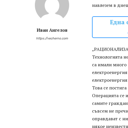
навлезем в дне
Една 
Иван Ангелов
https://vecherno.com
„РАЦИОНАЛИЗА
Технологията не
са имали много 
електроенергия 
електроенергия 
Това се постига
Операцията се и
самите граждани
съвсем не пречи
оправдават с ни
някое неизвестн