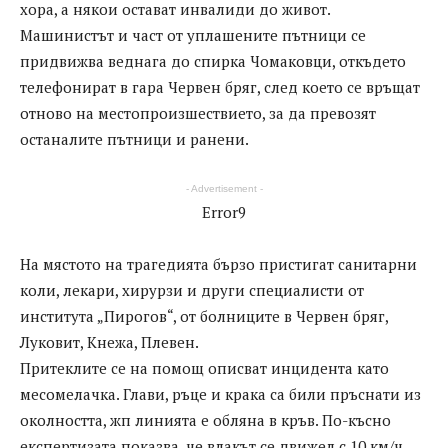
хора, а някои остават инвалиди до живот.
Машинистът и част от уплашените пътници се
придвижва веднага до спирка Чомаковци, откъдето
телефонират в гара Червен бряг, след което се връщат
отново на местопроизшествието, за да превозят
останалите пътници и ранени.
- Advertisement -
Error9
На мястото на трагедията бързо пристигат санитарни
коли, лекари, хирурзи и други специалисти от
института „Пирогов“, от болниците в Червен бряг,
Луковит, Кнежа, Плевен.
Притеклите се на помощ описват инцидента като
месомелачка. Глави, ръце и крака са били пръснати из
околността, жп линията е обляна в кръв. По-късно
експертизата показва, че влакът се движел с 10 км/ч