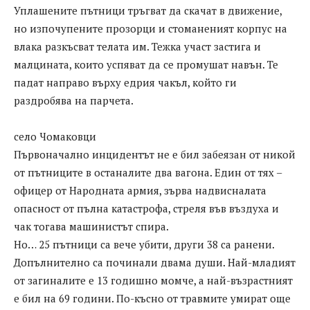
Уплашените пътници тръгват да скачат в движение,
но изпочупените прозорци и стоманеният корпус на
влака разкъсват телата им. Тежка участ застига и
малцината, които успяват да се промушат навън. Те
падат направо върху едрия чакъл, който ги
раздробява на парчета.
село Чомаковци
Първоначално инцидентът не е бил забеязан от никой
от пътниците в останалите два вагона. Един от тях –
офицер от Народната армия, зърва надвисналата
опасност от пълна катастрофа, стреля във въздуха и
чак тогава машинистът спира.
Но… 25 пътници са вече убити, други 38 са ранени.
Допълнително са починали двама души. Най-младият
от загиналите е 13 годишно момче, а най-възрастният
е бил на 69 години. По-късно от травмите умират още