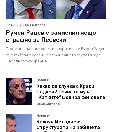
Новини
Иван Ангелов
Румен Радев е замислил нещо
страшно за Пеевски
Противно на националния наратив, че Румен Радев
се е събрал с Делян Пеевски, защото групата му в
Народното събрание...
Новини
Какво се случва с Краси
Радков? Появата му в
„Капките“ шокира феновете
Иван Ангелов
Новини
Калоян Методиев:
Структурата на кабинета