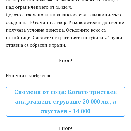
над ограничението от 40 км/ч.
Делото е гледано във врачанския съд, а машинистът е
осъден на 10 години затвор. Ръководителят движение
получава условна присъда. Осъдените вече са
покойници. Следите от трагедията погубила 27 души
отдавна са обрасли в тръни.
Error9
Източник: socbg.com
Спомени от соца: Когато тристаен
апартамент струваше 20 000 лв., а
двустаен – 14 000
Error9