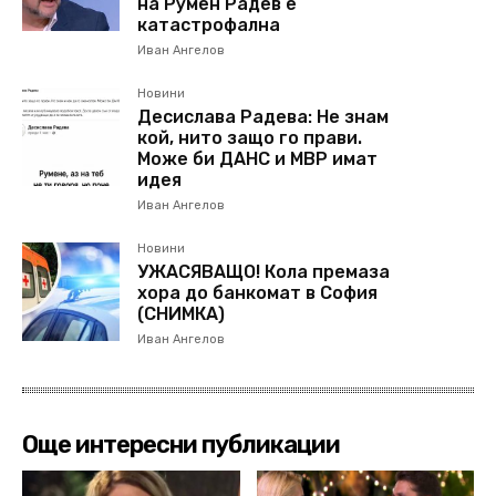
на Румен Радев е
катастрофална
Иван Ангелов
Новини
Десислава Радева: Не знам
кой, нито защо го прави.
Може би ДАНС и МВР имат
идея
Иван Ангелов
Новини
УЖАСЯВАЩО! Кола премаза
хора до банкомат в София
(СНИМКА)
Иван Ангелов
Още интересни публикации