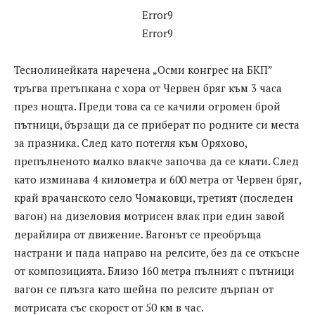
Error9
Error9
Теснолинейката наречена „Осми конгрес на БКП”
тръгва претъпкана с хора от Червен бряг към 3 часа
през нощта. Преди това са се качили огромен брой
пътници, бързащи да се приберат по родните си места
за празника. След като потегля към Оряхово,
препълненото малко влакче започва да се клати. След
като изминава 4 километра и 600 метра от Червен бряг,
край врачанското село Чомаковци, третият (последен
вагон) на дизеловия мотрисен влак при един завой
дерайлира от движение. Вагонът се преобръща
настрани и пада направо на релсите, без да се откъсне
от композицията. Близо 160 метра пълният с пътници
вагон се плъзга като шейна по релсите дърпан от
мотрисата със скорост от 50 км в час.