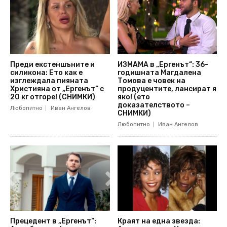
Преди екстеншъните и
ИЗМАМА в „Ергенът“: 36-
силикона: Ето как е
годишната Магдалена
изглеждала пияната
Томова е човек на
Християна от „Ергенът“ с
продуцентите, лансират я
20 кг отгоре! (СНИМКИ)
яко! (ето
доказателството –
Любопитно
Иван Ангелов
СНИМКИ)
Любопитно
Иван Ангелов
Прецедент в „Ергенът“:
Краят на една звезда: