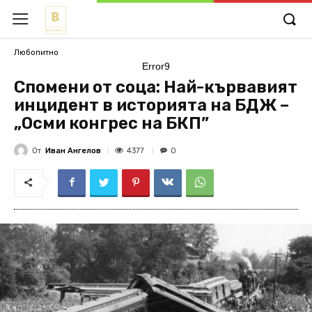
Любопитно
Error9
Спомени от соца: Най-кървавият
инцидент в историята на БДЖ –
„Осми конгрес на БКП”
От
Иван Ангелов
4377
0