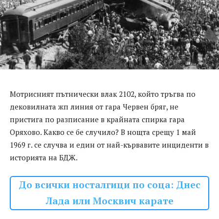
Мотрисният пътнически влак 2102, който тръгва по
дековилната жп линия от гара Червен бряг, не
пристига по разписание в крайната спирка гара
Оряхово. Какво се бе случило? В нощта срещу 1 май
1969 г. се случва и един от най-кървавите инциденти в
историята на БДЖ.
До всички носталгици по соца: Днес
Лада или Москвич карате