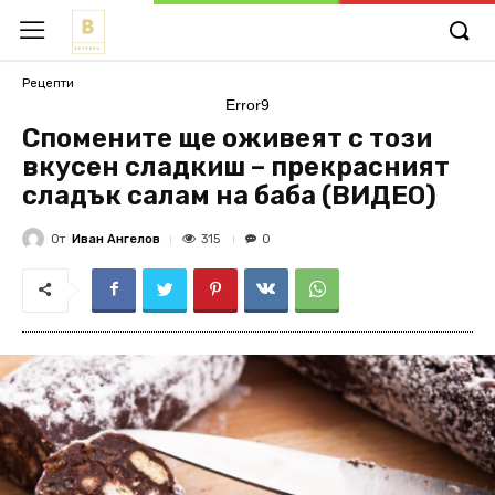
Рецепти
Error9
Спомените ще оживеят с този
вкусен сладкиш – прекрасният
сладък салам на баба (ВИДЕО)
От
Иван Ангелов
315
0