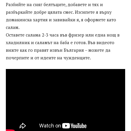
Разбийте на сняг белтъците, добавете и тях и
разбъркайте добре цялата смес. Изсипете я върху
домакинска хартия и завивайки я, я оформете като
салам.
Оставете салама 2-3 часа във фризер или една нощ в
хладилник и саламът на баба е готов. Във видеото
вижте как го правят извън България – можете да
почерпите и от идеите на чужденците.