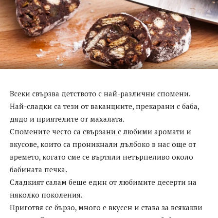
Всеки свързва детството с най-различни спомени.
Най-сладки са тези от ваканциите, прекарани с баба,
дядо и приятелите от махалата.
Спомените често са свързани с любими аромати и
вкусове, които са проникнали дълбоко в нас още от
времето, когато сме се въртяли нетърпеливо около
бабината печка.
Сладкият салам беше един от любимите десерти на
няколко поколения.
Приготвя се бързо, много е вкусен и става за всякакви