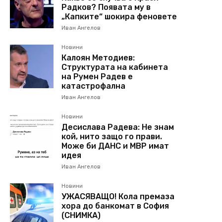
Радков? Появата му в
„Капките“ шокира феновете
Иван Ангелов
Новини
Калоян Методиев:
Структурата на кабинета
на Румен Радев е
катастрофална
Иван Ангелов
Новини
Десислава Радева: Не знам
кой, нито защо го прави.
Може би ДАНС и МВР имат
идея
Иван Ангелов
Новини
УЖАСЯВАЩО! Кола премаза
хора до банкомат в София
(СНИМКА)