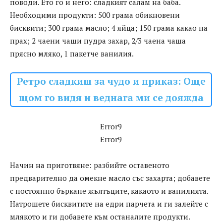
поводи. Ето го и него: сладкият салам на баба.
Необходими продукти: 500 грама обикновени
бисквити; 300 грама масло; 4 яйца; 150 грама какао на
прах; 2 чаени чаши пудра захар, 2/3 чаена чаша
прясно мляко, 1 пакетче ванилия.
Ретро сладкиш за чудо и приказ: Още
щом го видя и веднага ми се дояжда
Error9
Error9
Начин на приготвяне: разбийте оставеното
предварително да омекне масло със захарта; добавете
с постоянно бъркане жълтъците, какаото и ванилията.
Натрошете бисквитите на едри парчета и ги залейте с
млякото и ги добавете към останалите продукти.