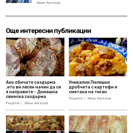
Иван Ангелов
Още интересни публикации
Ако обичате саздърма
Уникални Пилешки
,ето ви лесен начин да си
дробчета с картофи и
я направите – Домашна
сметана на тиган
свинска саздърма
Рецепти
Иван Ангелов
Рецепти
Иван Ангелов