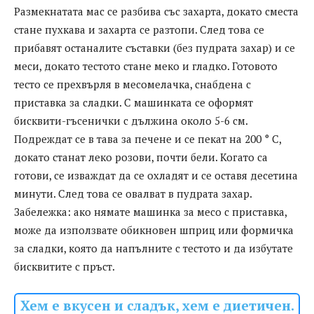
Размекнатата мас се разбива със захарта, докато сместа
стане пухкава и захарта се разтопи. След това се
прибавят останалите съставки (без пудрата захар) и се
меси, докато тестото стане меко и гладко. Готовото
тесто се прехвърля в месомелачка, снабдена с
приставка за сладки. С машинката се оформят
бисквити-гъсенички с дължина около 5-6 см.
Подреждат се в тава за печене и се пекат на 200 ° С,
докато станат леко розови, почти бели. Когато са
готови, се изваждат да се охладят и се оставя десетина
минути. След това се овалват в пудрата захар.
Забележка: ако нямате машинка за месо с приставка,
може да използвате обикновен шприц или формичка
за сладки, която да напълните с тестото и да избутате
бисквитите с пръст.
Хем е вкусен и сладък, хем е диетичен.