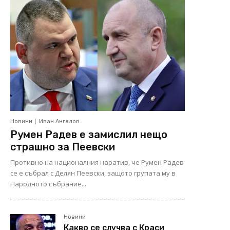
Новини
Иван Ангелов
Румен Радев е замислил нещо
страшно за Пеевски
Противно на националния наратив, че Румен Радев
се е събрал с Делян Пеевски, защото групата му в
Народното събрание...
Новини
Какво се случва с Краси