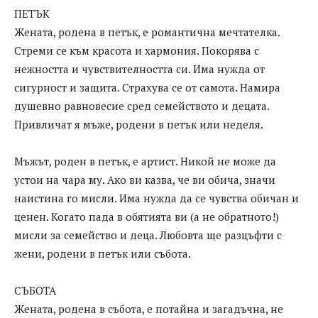
ПЕТЪК
Жената, родена в петък, е романтична мечтателка.
Стреми се към красота и хармония. Покорява с
нежността и чувствителността си. Има нужда от
сигурност и защита. Страхува се от самота. Намира
душевно равновесие сред семейството и децата.
Привличат я мъже, родени в петък или неделя.
Мъжът, роден в петък, е артист. Никой не може да
устои на чара му. Ако ви казва, че ви обича, значи
наистина го мисли. Има нужда да се чувства обичан и
ценен. Когато пада в обятията ви (а не обратното!)
мисли за семейство и деца. Любовта ще разцъфти с
жени, родени в петък или събота.
СЪБОТА
Жената, родена в събота, е потайна и загадъчна, не