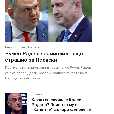
Новини
Иван Ангелов
Румен Радев е замислил нещо
страшно за Пеевски
Противно на националния наратив, че Румен Радев
се е събрал с Делян Пеевски, защото групата му в
Народното събрание...
Новини
Какво се случва с Краси
Радков? Появата му в
„Капките“ шокира феновете