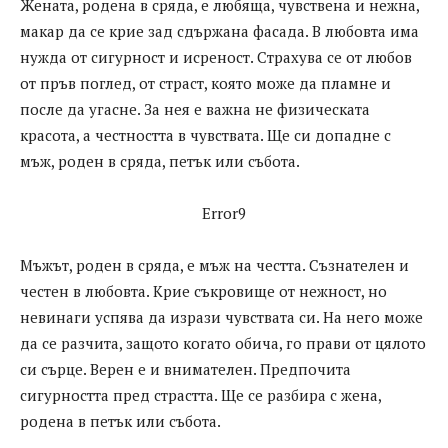
Жената, родена в сряда, е любяща, чувствена и нежна,
макар да се крие зад сдържана фасада. В любовта има
нужда от сигурност и исреност. Страхува се от любов
от пръв поглед, от страст, която може да пламне и
после да угасне. За нея е важна не физическата
красота, а честността в чувствата. Ще си допадне с
мъж, роден в сряда, петък или събота.
Error9
Мъжът, роден в сряда, е мъж на честта. Съзнателен и
честен в любовта. Крие съкровище от нежност, но
невинаги успява да изрази чувствата си. На него може
да се разчита, защото когато обича, го прави от цялото
си сърце. Верен е и внимателен. Предпочита
сигурността пред страстта. Ще се разбира с жена,
родена в петък или събота.