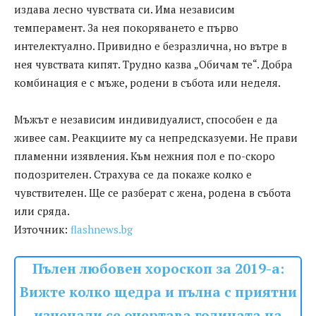
издава лесно чувствата си. Има независим
темперамент. За нея покоряването е първо
интелектуално. Привидно е безразлична, но вътре в
нея чувствата кипят. Трудно казва „Обичам те“. Добра
комбинация е с мъже, родени в събота или неделя.
Мъжът е независим индивидуалист, способен е да
живее сам. Реакциите му са непредсказуеми. Не прави
пламенни изявления. Към нежния пол е по-скоро
подозрителен. Страхува се да покаже колко е
чувствителен. Ще се разберат с жена, родена в събота
или сряда.
Източник:
flashnews.bg
Пълен любовен хороскоп за 2019-а:
Вижте колко щедра и пълна с приятни
изненади се очертава годината на