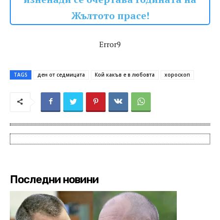
Жълтото прасе!
Error9
TAGS
ден от седмицата
Кой какъв е в любовта
хороскоп
Последни новини