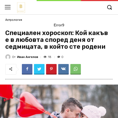
Астрология
Error9
Специален хороскоп: Кой какъв
е в любовта според деня от
седмицата, в който сте родени
От
Иван Ангелов
18
0