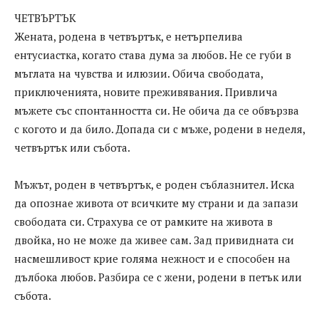
ЧЕТВЪРТЪК
Жената, родена в четвъртък, е нетърпелива
ентусиастка, когато става дума за любов. Не се губи в
мъглата на чувства и илюзии. Обича свободата,
приключенията, новите преживявания. Привлича
мъжете със спонтанността си. Не обича да се обвързва
с когото и да било. Допада си с мъже, родени в неделя,
четвъртък или събота.
Мъжът, роден в четвъртък, е роден съблазнител. Иска
да опознае живота от всичките му страни и да запази
свободата си. Страхува се от рамките на живота в
двойка, но не може да живее сам. Зад привидната си
насмешливост крие голяма нежност и е способен на
дълбока любов. Разбира се с жени, родени в петък или
събота.