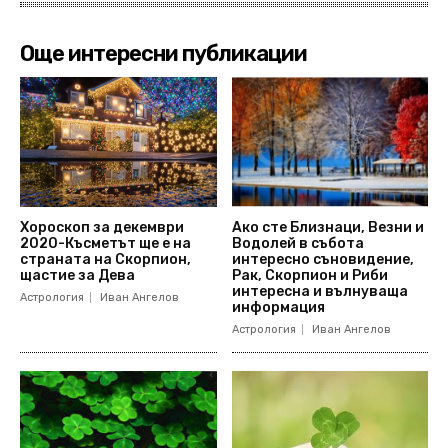
Още интересни публикации
Хороскоп за декември
Ако сте Близнаци, Везни и
2020-Късметът ще е на
Водолей в събота
страната на Скорпион,
интересно съновидение,
щастие за Дева
Рак, Скорпион и Риби
интересна и вълнуваща
Астрология
Иван Ангелов
информация
Астрология
Иван Ангелов