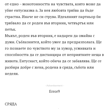
от едно – монотонността на чувствата, която може да
убие ентусиазма ѝ. За нея любовта трябва да бъде
страстна. Иначе не си струва. Идеалният партньор би
трябвало да се роден във вторник, четвъртък или
петък.
Мъжът, роден във вторник, е надарен да омайва с
думи. Съблазнител, който умее да предразполага. Ще
го познаете по чувството му за хумор, усмивката и
способността да се дистанцира от неприятните неща в
живота. Ентусиаст, който обича да се забавлява. Ще се
разбира добре с жена, родена в сряда, събота или
неделя.
- Advertisement -
Error9
СРЯДА