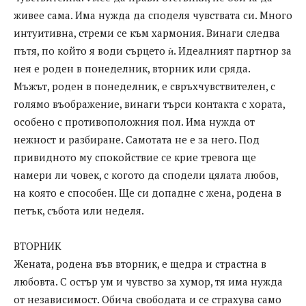
живее сама. Има нужда да споделя чувствата си. Много
интуитивна, стреми се към хармония. Винаги следва
пътя, по който я води сърцето ѝ. Идеалният партнор за
нея е роден в понеделник, вторник или сряда.
Мъжът, роден в понеделник, е свръхчувствителен, с
голямо въображение, винаги търси контакта с хората,
особено с противоположния пол. Има нужда от
нежност и разбиране. Самотата не е за него. Под
привидното му спокойствие се крие тревога ще
намери ли човек, с когото да сподели цялата любов,
на която е способен. Ще си допадне с жена, родена в
петък, събота или неделя.
ВТОРНИК
Жената, родена във вторник, е щедра и страстна в
любовта. С остър ум и чувство за хумор, тя има нужда
от независимост. Обича свободата и се страхува само