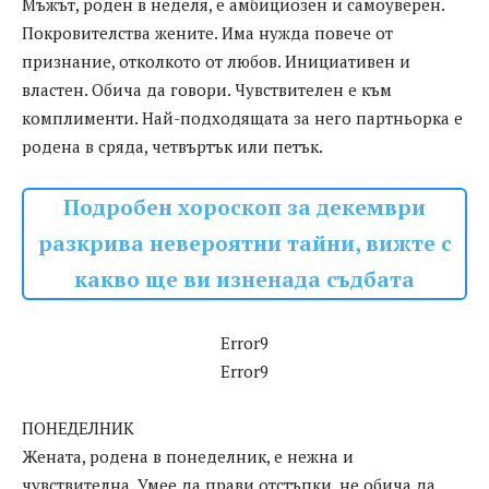
Мъжът, роден в неделя, е амбициозен и самоуверен.
Покровителства жените. Има нужда повече от
признание, отколкото от любов. Инициативен и
властен. Обича да говори. Чувствителен е към
комплименти. Най-подходящата за него партньорка е
родена в сряда, четвъртък или петък.
Подробен хороскоп за декември
разкрива невероятни тайни, вижте с
какво ще ви изненада съдбата
Error9
Error9
ПОНЕДЕЛНИК
Жената, родена в понеделник, е нежна и
чувствителна. Умее да прави отстъпки, не обича да