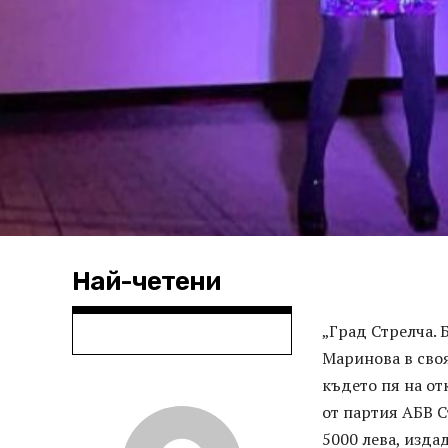
Най-четени
„Град Стрелча. 
Маринова в своя
където пя на от
от партия АБВ С
5000 лева, изда