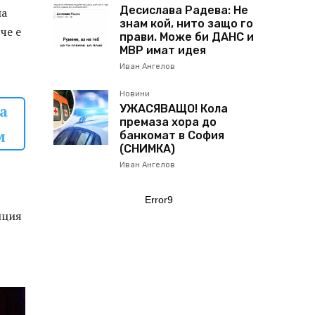
Десислава Радева: Не
на
знам кой, нито защо го
че е
прави. Може би ДАНС и
МВР имат идея
Иван Ангелов
Новини
а
УЖАСЯВАЩО! Кола
премаза хора до
м
банкомат в София
(СНИМКА)
Иван Ангелов
Error9
иция