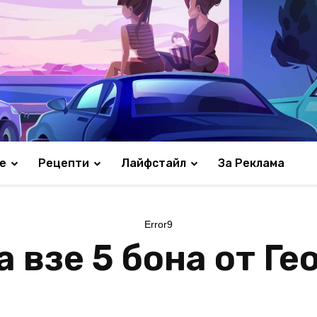
е
Рецепти
Лайфстайл
За Реклама
Error9
 взе 5 бона от Ге