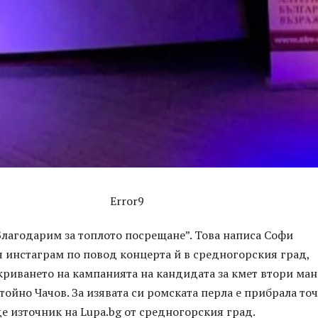
Error9
Благодарим за топлото посрещане”. Това написа Софи
 инстаграм по повод концерта й в средногорския град,
криването на кампанията на кандидата за кмет втори ма
тойно Чачов. За изявата си ромската перла е прибрала то
де източник на Lupa.bg от средногорския град.