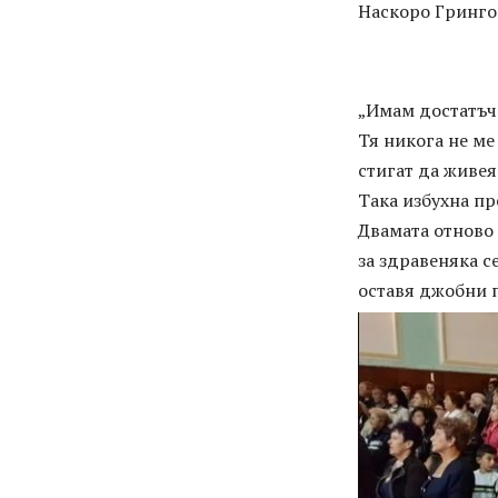
Наскоро Гринго
„Имам достатъчн
Тя никога не ме
стигат да живея
Така избухна пр
Двамата отново 
за здравеняка с
оставя джобни п