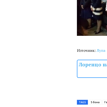
Източник:
Лупа
Лоренцо н
TAGS
5 бона
Г