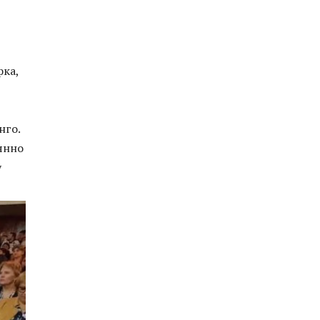
фка,
нго.
оянно
у