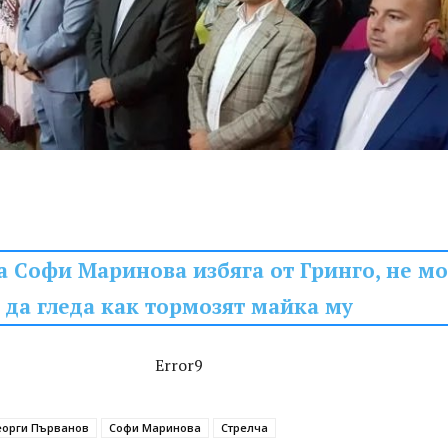
а Софи Маринова избяга от Гринго, не м
да гледа как тормозят майка му
Error9
еорги Първанов
Софи Маринова
Стрелча