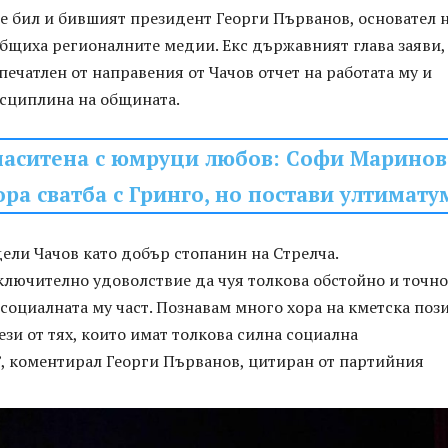
е бил и бившият президент Георги Първанов, основател 
бщиха регионалните медии. Екс държавният глава заяви, 
ечатлен от направения от Чачов отчет на работата му и
сциплина на общината.
наситена с юмруци любов: Софи Маринов
ора сватба с Гринго, но постави ултимату
ели Чачов като добър стопанин на Стрелча.
ключително удоволствие да чуя толкова обстойно и точно
 социалната му част. Познавам много хора на кметска поз
ези от тях, които имат толкова силна социална
”, коментирал Георги Първанов, цитиран от партийния