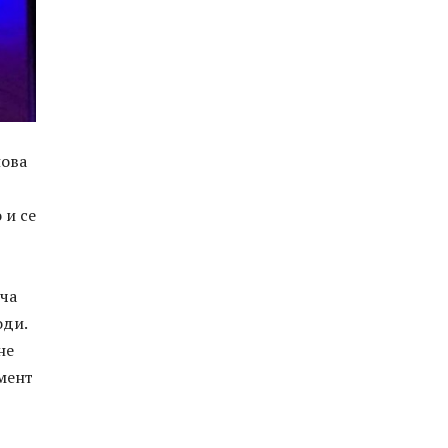
нова
 и се
ича
оди.
не
мент