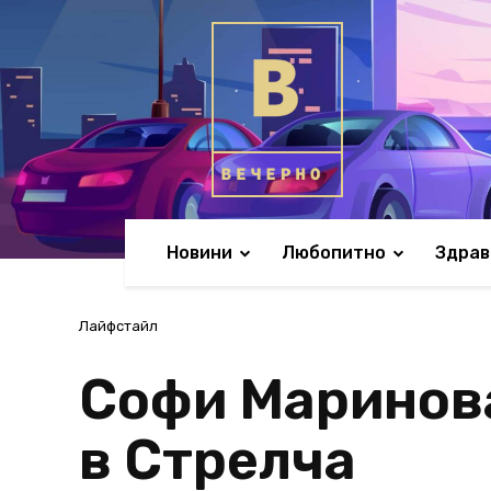
Новини
Любопитно
Здрав
Лайфстайл
Софи Маринова
в Стрелча