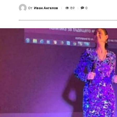
От
Иван Ангелов
89
0