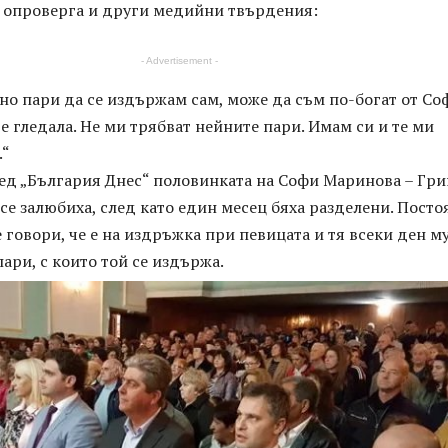
 опроверга и други медийни твърдения:
- Advertisement -
о пари да се издържам сам, може да съм по-богат от Со
 е гледала. Не ми трябват нейните пари. Имам си и те ми
.“
ед „България Днес“ половинката на Софи Маринова – Гри
се залюбиха, след като един месец бяха разделени. Пост
е говори, че е на издръжка при певицата и тя всеки ден м
ари, с които той се издържа.