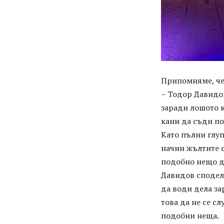
Припомняме, че
– Тодор Давидов
заради лошото к
кани да съди п
Като пълни глуп
начин жълтите с
подобно нещо да 
Давидов споделя
да води дела з
това да не се сл
подобни неща.