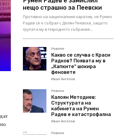
Румен Радев е замислил
нещо страшно за Пеевски
Противно на националния наратив, че Румен
Радев се е събрал с Делян Пеевски, защото
групата му в Народното събрание...
Новини
Какво се случва с Краси
Радков? Появата му в
„Капките“ шокира
феновете
Иван Ангелов
Новини
Калоян Методиев:
Структурата на
кабинета на Румен
Радев е катастрофална
ндат
Иван Ангелов
чно
Новини