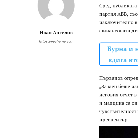
Сред публиката 
партия АБВ, съо
изключително вп
финансовата ди
Иван Ангелов
https://vecherno.com
Бурна и 
вдига вт
Първанов опред
„За мен беше из
неговия отчет в
и малцина са он
чувствителност
пресцентър.