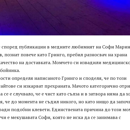
 според публикации в медиите любимият на Софи Мари
, познат повече като Гринго, пребил разносвач на храна
ачество на доставката. Момчето си извадили медицинско
обойника.
ости определя написаното Гринго и споделя, че по този
айтове си изкарват прехраната. Мачото категорично отр
се е случвало, че е чист като сълза и в затвора няма да х
, че до момента не съдил никого, но като нищо да започ
аради подобни клевети. Единствената причина до този мо
учи е мекушавата Софи, която не иска да се занимава с