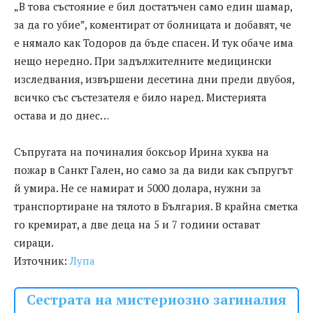
„В това състояние е бил достатъчен само един шамар,
за да го убие”, коментират от болницата и добавят, че
е нямало как Тодоров да бъде спасен. И тук обаче има
нещо нередно. При задължителните медицински
изследвания, извършени десетина дни преди двубоя,
всичко със състезателя е било наред. Мистерията
остава и до днес…
Съпругата на починалия боксьор Ирина хуква на
пожар в Санкт Гален, но само за да види как съпругът
й умира. Не се намират и 5000 долара, нужни за
транспортиране на тялото в България. В крайна сметка
го кремират, а две деца на 5 и 7 години остават
сираци.
Източник:
Лупа
Сестрата на мистериозно загиналия