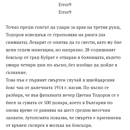
Error9
Error9
Точно преди гонгът да удари за края на третия рунд,
Тодоров изведнъж се строполява на ринга (на
снимката). Лекарят се опитва да го свести, като му бие
цели седем инжекции, но напразно. 28-годишният
боксьор от град Кубрат е откаран в болницата, където
умира четири дни по-късно, без изобщо да дойде в
съзнание.
Това пък е първият смъртен случай в швейцарския
бокс чак от далечната 1914 г. насам. По-късно се
разбира, че във фаталната вечер Цветан Тодоров се е
биел за сумата от 500 долара, което в България по
онова време се равнява на шест средни месечни
заплати. Аутопсията показва, че смъртта е причинена
от кръвен съсирек в мозъка на боксьора.