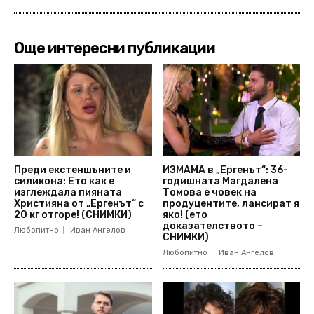
Още интересни публикации
Преди екстеншъните и
ИЗМАМА в „Ергенът“: 36-
силикона: Ето как е
годишната Магдалена
изглеждала пияната
Томова е човек на
Християна от „Ергенът“ с
продуцентите, лансират я
20 кг отгоре! (СНИМКИ)
яко! (ето
доказателството –
Любопитно
Иван Ангелов
СНИМКИ)
Любопитно
Иван Ангелов