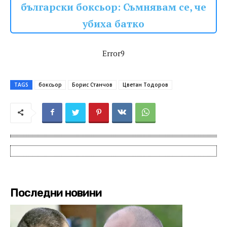
български боксьор: Съмнявам се, че
убиха батко
Error9
TAGS
боксьор
Борис Станчов
Цветан Тодоров
Последни новини