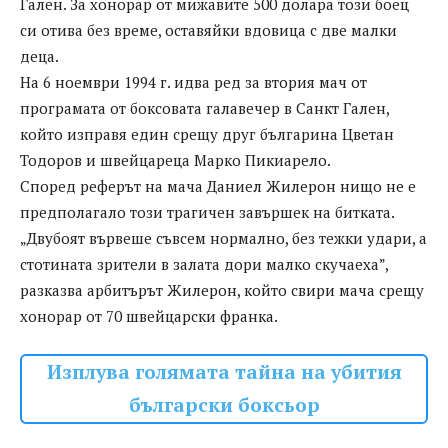
Гален. За хонорар от мижавите 500 долара този боец
си отива без време, оставяйки вдовица с две малки
деца.
На 6 ноември 1994 г. идва ред за втория мач от
програмата от боксовата галавечер в Санкт Гален,
който изправя един срещу друг българина Цветан
Тодоров и швейцареца Марко Пикиарело.
Според реферът на мача Даниел Жилерон нищо не е
предполагало този трагичен завършек на битката.
„Двубоят вървеше съвсем нормално, без тежки удари, а
стотината зрители в залата дори малко скучаеха”,
разказва арбитърът Жилерон, който свири мача срещу
хонорар от 70 швейцарски франка.
Изплува голямата тайна на убития
български боксьор