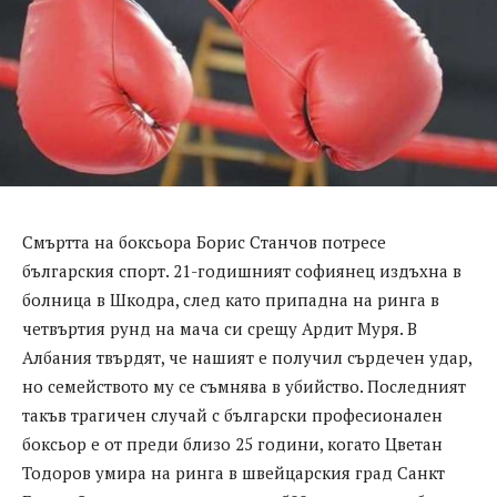
Смъртта на боксьора Борис Станчов потресе
българския спорт. 21-годишният софиянец издъхна в
болница в Шкодра, след като припадна на ринга в
четвъртия рунд на мача си срещу Ардит Муря. В
Албания твърдят, че нашият е получил сърдечен удар,
но семейството му се съмнява в убийство. Последният
такъв трагичен случай с български професионален
боксьор е от преди близо 25 години, когато Цветан
Тодоров умира на ринга в швейцарския град Санкт