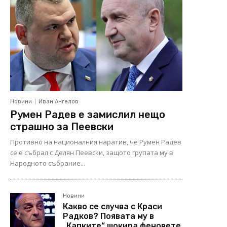
Новини
Иван Ангелов
Румен Радев е замислил нещо
страшно за Пеевски
Противно на националния наратив, че Румен Радев
се е събрал с Делян Пеевски, защото групата му в
Народното събрание...
Новини
Какво се случва с Краси
Радков? Появата му в
„Капките“ шокира феновете