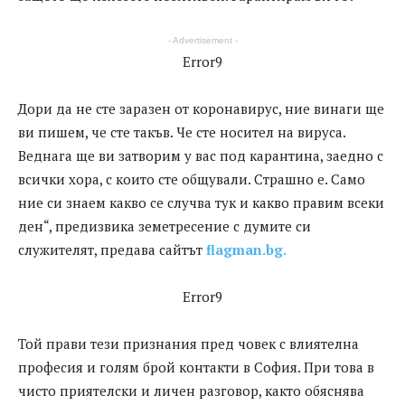
- Advertisement -
Error9
Дори да не сте заразен от коронавирус, ние винаги ще
ви пишем, че сте такъв. Че сте носител на вируса.
Веднага ще ви затворим у вас под карантина, заедно с
всички хора, с които сте общували. Страшно е. Само
ние си знаем какво се случва тук и какво правим всеки
ден“, предизвика земетресение с думите си
служителят, предава сайтът
flagman.bg.
Error9
Той прави тези признания пред човек с влиятелна
професия и голям брой контакти в София. При това в
чисто приятелски и личен разговор, както обяснява