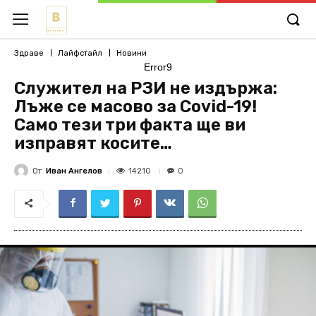
Здраве
Лайфстайл
Новини
Error9
Служител на РЗИ не издържа:
Лъже се масово за Covid-19!
Само тези три факта ще ви
изправят косите…
От
Иван Ангелов
14210
0