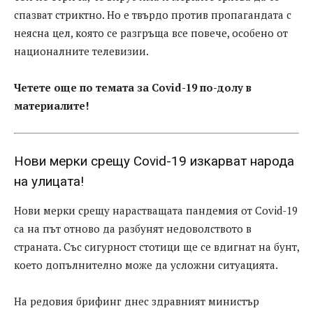
спазват стриктно. Но е твърдо против пропагандата с
неясна цел, която се разгръща все повече, особено от
националните телевизии.
Четете още по темата за Covid-19 по-долу в
материалите!
Нови мерки срещу Covid-19 изкарват народа
на улицата!
Нови мерки срещу нарастващата пандемия от Covid-19
са на път отново да разбунят недоволството в
страната. Със сигурност стотици ще се вдигнат на бунт,
което допълнително може да усложни ситуацията.
На редовия брифинг днес здравният министър