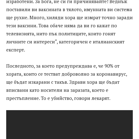
изработени. За Бога, не си ги причинявайте! Веднъж
поставили ви ваксината в тялото, имунната ви система
ще рухне. Много, хиляди хора ще измрат точно заради
тези ваксини. Това обаче няма да ви го кажат по
телевизията, нито пък политиците, които гонят
личните си интереси“, категоричен е италианският
експерт.
Последното, за което предупреждава е, че 90% от
хората, които се тестват доброволно за коронавирус,
ще бъдат изкарани с такъв. Здрави хора ще бъдат
вписвани като носители на заразата, което е
престъпление. То е убийство, говори лекарят.