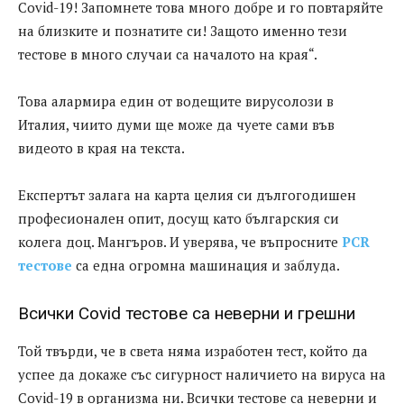
Covid-19! Запомнете това много добре и го повтаряйте
на близките и познатите си! Защото именно тези
тестове в много случаи са началото на края“.
Това алармира един от водещите вирусолози в
Италия, чиито думи ще може да чуете сами във
видеото в края на текста.
Експертът залага на карта целия си дългогодишен
професионален опит, досущ като българския си
колега доц. Мангъров. И уверява, че въпросните
PCR
тестове
са една огромна машинация и заблуда.
Всички Covid тестове са неверни и грешни
Той твърди, че в света няма изработен тест, който да
успее да докаже със сигурност наличието на вируса на
Covid-19 в организма ни. Всички тестове са неверни и