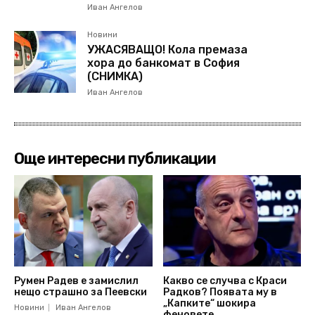
Иван Ангелов
Новини
УЖАСЯВАЩО! Кола премаза
хора до банкомат в София
(СНИМКА)
Иван Ангелов
Още интересни публикации
Румен Радев е замислил
Какво се случва с Краси
нещо страшно за Пеевски
Радков? Появата му в
„Капките“ шокира
Новини
Иван Ангелов
феновете