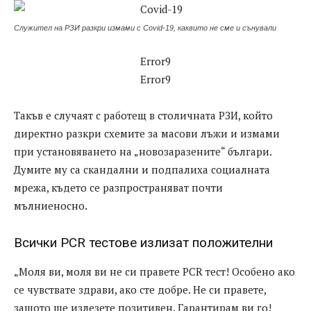
Служител на РЗИ разкри измами с Covid-19, каквито не сме и сънували
Error9
Error9
Такъв е случаят с работещ в столичната РЗИ, който
директно разкри схемите за масови лъжи и измами
при установяването на „новозаразените“ българи.
Думите му са скандални и подпалиха социалната
мрежа, където се разпространяват почти
мълниеносно.
Всички PCR тестове излизат положителни
„Моля ви, моля ви не си правете PCR тест! Особено ако
се чувствате здрави, ако сте добре. Не си правете,
защото ще излезете позитивен. Гарантирам ви го!