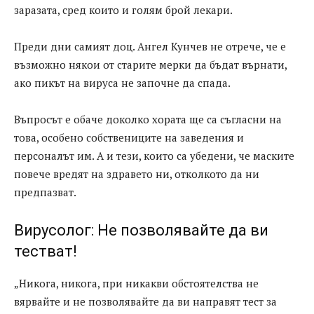
заразата, сред които и голям брой лекари.
Преди дни самият доц. Ангел Кунчев не отрече, че е
възможно някои от старите мерки да бъдат върнати,
ако пикът на вируса не започне да спада.
Въпросът е обаче доколко хората ще са съгласни на
това, особено собствениците на заведения и
персоналът им. А и тези, които са убедени, че маските
повече вредят на здравето ни, отколкото да ни
предпазват.
Вирусолог: Не позволявайте да ви
тестват!
„Никога, никога, при никакви обстоятелства не
вярвайте и не позволявайте да ви направят тест за