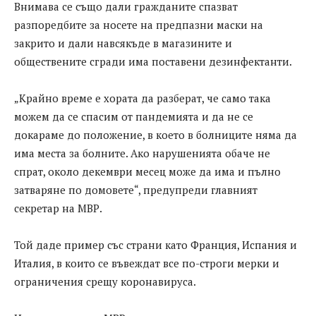
Внимава се също дали гражданите спазват
разпоредбите за носете на предпазни маски на
закрито и дали навсякъде в магазините и
обществените сгради има поставени дезинфектанти.
„Крайно време е хората да разберат, че само така
можем да се спасим от пандемията и да не се
докараме до положение, в което в болниците няма да
има места за болните. Ако нарушенията обаче не
спрат, около декември месец може да има и пълно
затваряне по домовете“, предупреди главният
секретар на МВР.
Той даде пример със страни като Франция, Испания и
Италия, в които се въвеждат все по-строги мерки и
ограничения срещу коронавируса.