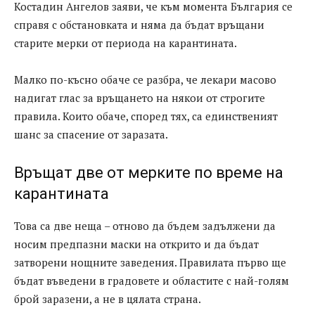
Костадин Ангелов заяви, че към момента България се
справя с обстановката и няма да бъдат връщани
старите мерки от периода на карантината.
Малко по-късно обаче се разбра, че лекари масово
надигат глас за връщането на някои от строгите
правила. Които обаче, според тях, са единственият
шанс за спасение от заразата.
Връщат две от мерките по време на
карантината
Това са две неща – отново да бъдем задължени да
носим предпазни маски на открито и да бъдат
затворени нощните заведения. Правилата първо ще
бъдат въведени в градовете и областите с най-голям
брой заразени, а не в цялата страна.