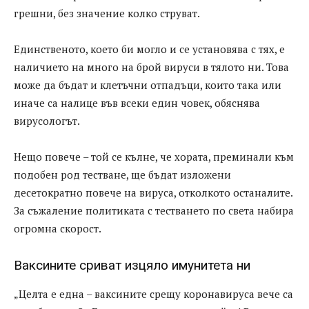
грешни, без значение колко струват.
Единственото, което би могло и се установява с тях, е
наличието на много на брой вируси в тялото ни. Това
може да бъдат и клетъчни отпадъци, които така или
иначе са налице във всеки един човек, обяснява
вирусологът.
Нещо повече – той се кълне, че хората, преминали към
подобен род тестване, ще бъдат изложени
десетократно повече на вируса, отколкото останалите.
За съжаление политиката с тестването по света набира
огромна скорост.
Ваксините сриват изцяло имунитета ни
„Целта е една – ваксините срещу коронавируса вече са