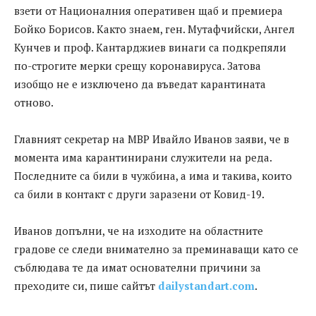
взети от Националния оперативен щаб и премиера
Бойко Борисов. Както знаем, ген. Мутафчийски, Ангел
Кунчев и проф. Кантарджиев винаги са подкрепяли
по-строгите мерки срещу коронавируса. Затова
изобщо не е изключено да въведат карантината
отново.
Главният секретар на МВР Ивайло Иванов заяви, че в
момента има карантинирани служители на реда.
Последните са били в чужбина, а има и такива, които
са били в контакт с други заразени от Ковид-19.
Иванов допълни, че на изходите на областните
градове се следи внимателно за преминаващи като се
съблюдава те да имат основателни причини за
преходите си, пише сайтът
dailystandart.com
.