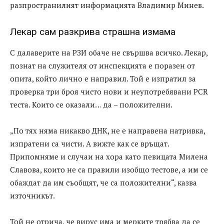
разпространилият информацията Владимир Минев.
Лекар сам разкрива страшна измама
С далаверите на РЗИ обаче не свършва всичко. Лекар,
познат на служителя от инспекцията е поразен от
опита, който лично е направил. Той е изпратил за
проверка три броя чисто нови и неупотребявани PCR
теста. Които се оказали… да – положителни.
„По тях няма никакво ДНК, не е направена натривка,
изпратени са чисти. А вижте как се връщат.
Припомняме и случаи на хора като певицата Милена
Славова, които не са правили изобщо тестове, а им се
обаждат да им съобщят, че са положителни“, казва
източникът.
Той не отрича, че вирус има и мерките трябва да се