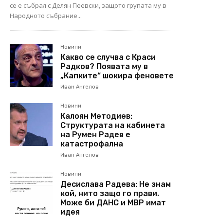
се е събрал с Делян Пеевски, защото групата му в
Народното събрание...
Новини
Какво се случва с Краси
Радков? Появата му в
„Капките“ шокира феновете
Иван Ангелов
Новини
Калоян Методиев:
Структурата на кабинета
на Румен Радев е
катастрофална
Иван Ангелов
Новини
Десислава Радева: Не знам
кой, нито защо го прави.
Може би ДАНС и МВР имат
идея