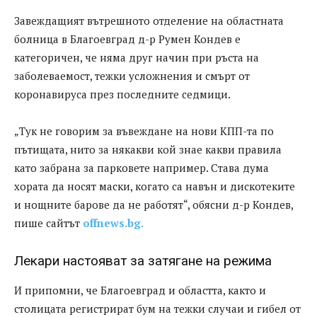
Завеждащият вътрешното отделение на областната
болница в Благоевград д-р Румен Кондев е
категоричен, че няма друг начин при ръста на
заболеваемост, тежки усложнения и смърт от
коронавируса през последните седмици.
„Тук не говорим за въвеждане на нови КПП-та по
пътищата, нито за някакви кой знае какви правила
като забрана за парковете например. Става дума
хората да носят маски, когато са навън и дискотеките
и нощните барове да не работят“, обясни д-р Кондев,
пише сайтът
offnews.bg.
Лекари настояват за затягане на режима
И припомни, че Благоевград и областта, както и
столицата регистрират бум на тежки случаи и гибел от