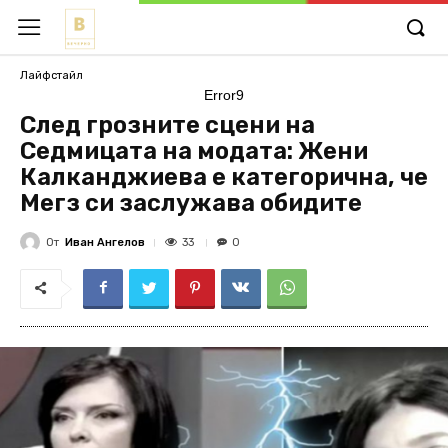
Лайфстайл
Error9
След грозните сцени на
Седмицата на модата: Жени
Калканджиева е категорична, че
Мегз си заслужава обидите
От
Иван Ангелов
33
0