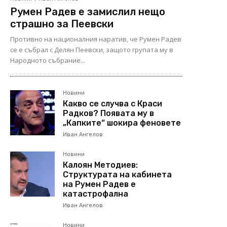
Румен Радев е замислил нещо
страшно за Пеевски
Противно на националния наратив, че Румен Радев
се е събрал с Делян Пеевски, защото групата му в
Народното събрание...
Новини
Какво се случва с Краси
Радков? Появата му в
„Капките“ шокира феновете
Иван Ангелов
Новини
Калоян Методиев:
Структурата на кабинета
на Румен Радев е
катастрофална
Иван Ангелов
Новини