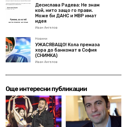
Десислава Радева: Не знам
кой, нито защо го прави.
Може би ДАНС и МВР имат
идея
Иван Ангелов
Новини
УЖАСЯВАЩО! Кола премаза
хора до банкомат в София
(СНИМКА)
Иван Ангелов
Още интересни публикации