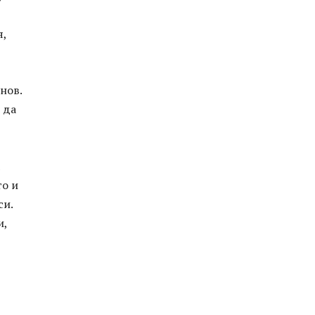
я,
нов.
 да
то и
си.
и,