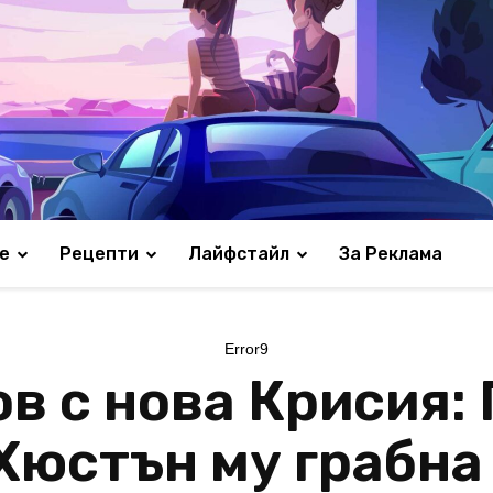
е
Рецепти
Лайфстайл
За Реклама
Error9
в с нова Крисия: 
 Хюстън му грабн