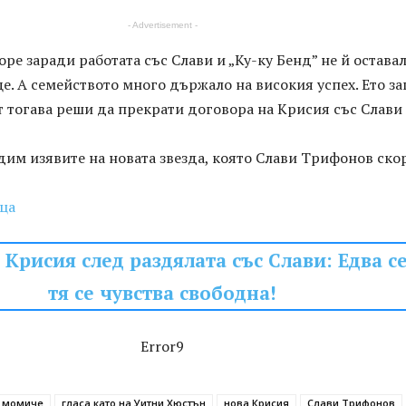
- Advertisement -
оре заради работата със Слави и „Ку-ку Бенд” не й остава
е. А семейството много държало на високия успех. Ето з
 тогава реши да прекрати договора на Крисия със Слави
им изявите на новата звезда, която Слави Трифонов ско
ца
Крисия след раздялата със Слави: Едва с
тя се чувства свободна!
Error9
о момиче
гласа като на Уитни Хюстън
нова Крисия
Слави Трифонов