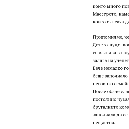
които много пов
Маестрото, наме
които скъсаха д
Припомняме, че
Детето-чудо, ко
се изявява в шо
заляга на ученет
Вече немалко г
беше започнало 
неговото семейс
После обаче сла
постоянно чувал
бруталните коме
започнала да се
нещастна.