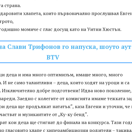
та страна.
 даровити хлапета, които първоначално прослушвал Евге
трото,
-годишно момиче с глас досущ като на Уитни Хюстън.
а Слави Трифонов го напуска, шоуто аут
BTV
ци деца и има много оптимизъм, имаше много, много
. И не само талантливи – деца, които ходят на уроци и са
т. Изключително добре подготвени! Идва ново поколение,
зареди. Заедно с колегите от комисията имаме тежката за
и деца ще продължат нататък“, каза Евгени и уточни, че
частват и музикантите от „Ку-ку бенд“.
рат кои деца ще стигнат до финала на конкурса. Тази год
о гласовито хлапе с хиперамбициозни родители – такива