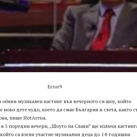
Error9
 обяви музикален кастинг във вечерното си шоу, който
е ново дете чудо, което да смае България и света, както с
ова, пише HotArena.
, в 5 поредни вечери, „Шоуто на Слави” ще излъчи кастинг
в който са взели участие музикални деца до 14-годишна