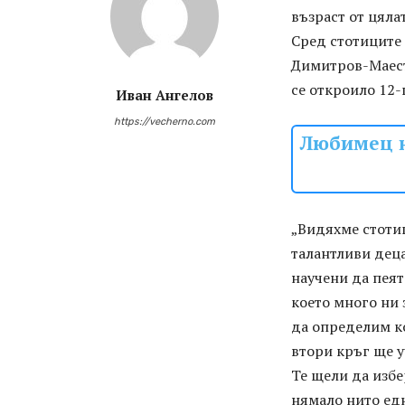
възраст от цяла
Сред стотиците
Димитров-Маес
се откроило 12
Иван Ангелов
https://vecherno.com
Любимец н
„Видяхме стоти
талантливи деца
научени да пея
което много ни 
да определим ко
втори кръг ще у
Те щели да избе
нямало нито едн