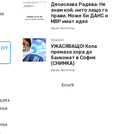
Десислава Радева: Не
знам кой, нито защо го
ни
прави. Може би ДАНС и
МВР имат идея
Иван Ангелов
Новини
 от
УЖАСЯВАЩО! Кола
премаза хора до
банкомат в София
(СНИМКА)
Иван Ангелов
Error9
дача
 във
ина
,