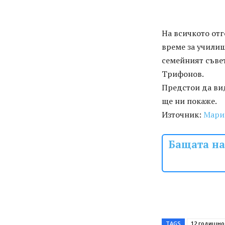
На всичкото отг
време за училищ
семейният съвет
Трифонов.
Предстои да вид
ще ни покаже.
Източник:
Мари
Бащата на 
TAGS
12 годишн