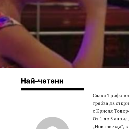
Най-четени
Слави Трифонов
трябва да откри
с Крисия Тодор
От 1 до 5 април
„Нова звезда”, 