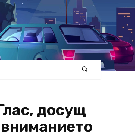
Глас, досущ
а вниманието