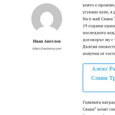
която е произве
усукано купе, а
На 6 май Слави 
19 години едно
последното изда
договорът му с 
Иван Ангелов
Дългия оповести
https://vecherno.com
получил от гост
Алекс Ра
Слави Т
Голямата наград
Слави“ возят сп