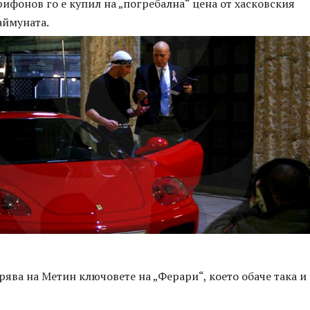
рифонов го е купил на „погребална“ цена от хасковския
ймуната.
арява на Метин ключовете на „Ферари“, което обаче така и