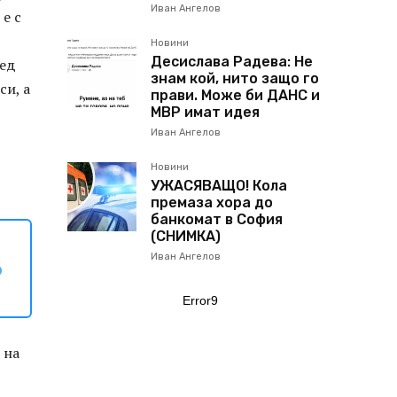
Иван Ангелов
 е с
Новини
Десислава Радева: Не
лед
знам кой, нито защо го
си, а
прави. Може би ДАНС и
МВР имат идея
Иван Ангелов
Новини
УЖАСЯВАЩО! Кола
премаза хора до
банкомат в София
(СНИМКА)
Иван Ангелов
о
Error9
 на