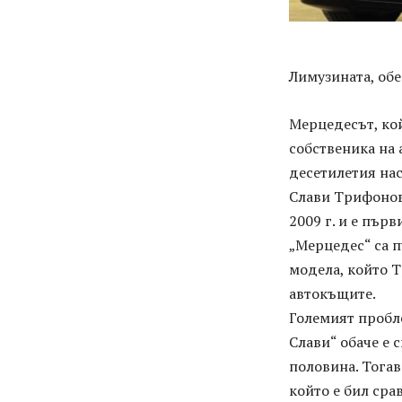
Лимузината, об
Мерцедесът, кой
собственика на 
десетилетия на
Слави Трифонов.
2009 г. и е пър
„Мерцедес“ са п
модела, който Т
автокъщите.
Големият пробле
Слави“ обаче е 
половина. Тогав
който е бил сра