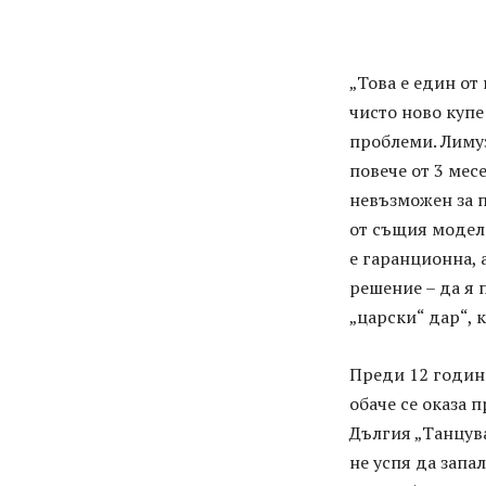
„Това е един от
чисто ново купе
проблеми. Лиму
повече от 3 мес
невъзможен за п
от същия модел.
е гаранционна, 
решение – да я 
„царски“ дар“, 
Преди 12 годин
обаче се оказа 
Дългия „Танцув
не успя да запа