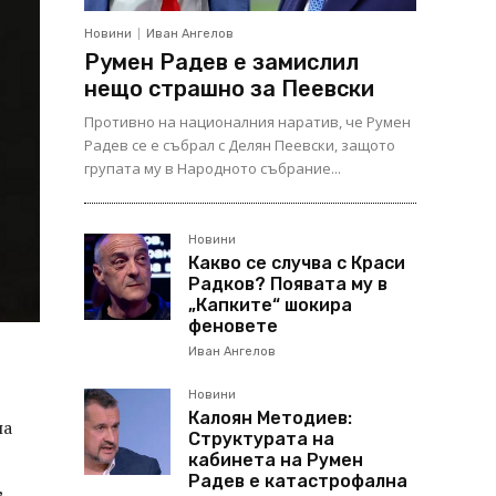
Новини
Иван Ангелов
Румен Радев е замислил
нещо страшно за Пеевски
Противно на националния наратив, че Румен
Радев се е събрал с Делян Пеевски, защото
групата му в Народното събрание...
Новини
Какво се случва с Краси
Радков? Появата му в
„Капките“ шокира
феновете
Иван Ангелов
Новини
Калоян Методиев:
на
Структурата на
кабинета на Румен
Радев е катастрофална
,