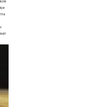
дков
яди
ета
с
знат