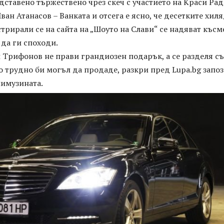
дставено тържествено чрез скеч с участието на Краси Ра
ван Атанасов – Ванката и отсега е ясно, че десетките хил
трирали се на сайта на „Шоуто на Слави“ се надяват късм
 да ги споходи.
 Трифонов не прави грандиозен подарък, а се разделя съ
о трудно би могъл да продаде, разкри пред Lupa.bg запо
лимузината.