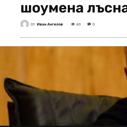
шоумена лъсн
От
Иван Ангелов
60
0