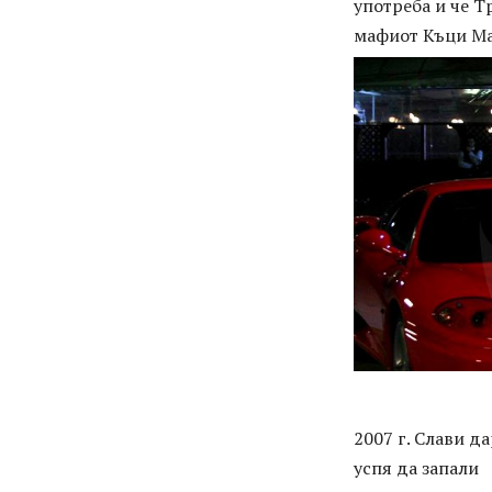
употреба и че Т
мафиот Къци Ма
2007 г. Слави д
успя да запали