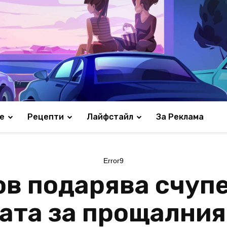
е
Рецепти
Лайфстайл
За Реклама
Error9
в подарява счуп
ната за прощалния