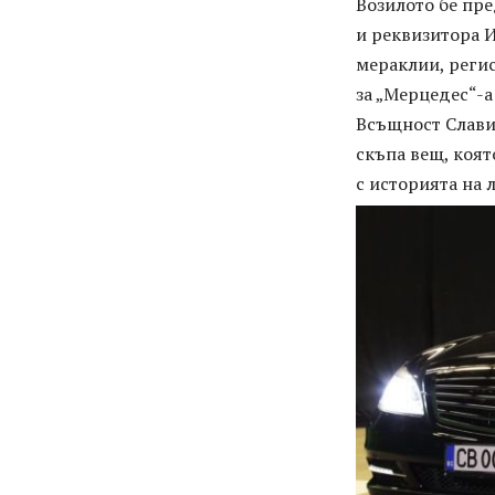
Возилото бе пре
и реквизитора И
мераклии, регис
за „Мерцедес“-а
Всъщност Слави
скъпа вещ, коят
с историята на 