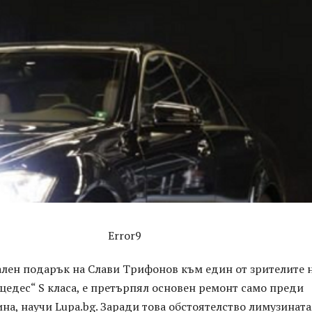
Error9
лен подарък на Слави Трифонов към един от зрителите 
цедес“ S класа, е претърпял основен ремонт само преди
на, научи Lupa.bg. Заради това обстоятелство лимузината