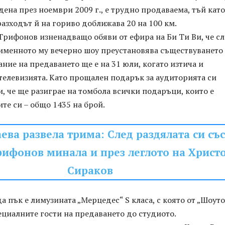
дена през ноември 2009 г., е трудно продаваема, тъй като
 разходът й на гориво доближава 20 на 100 км.
Трифонов изненадващо обяви от ефира на Би Ти Ви, че с
именното му вечерно шоу преустановява съществуването 
ние на предаването ще е на 31 юли, когато изтича и
телевизията. Като прощален подарък за аудиторията си
, че ще разиграе на томбола всички подаръци, които е
ите си – общо 1435 на брой.
ева развела трима: След раздялата си със
рифонов минала и през леглото на Христ
Сираков
а пък е лимузината „Мерцедес“ S класа, с която от „Шоуто
ециалните гости на предаването до студиото.