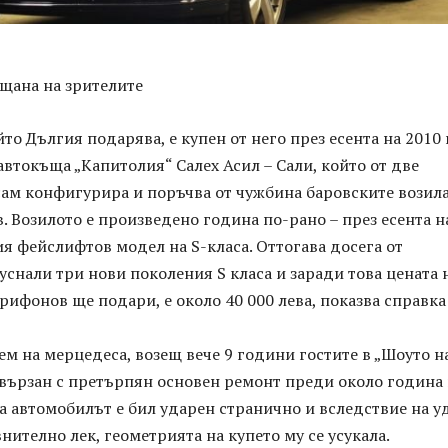
ещана на зрителите
то Дългия подарява, е купен от него през есента на 2010 г
автокъща „Капитолия“ Салех Асил – Сали, който от две
сам конфигурира и поръчва от чужбина баровските возила
 Возилото е произведено година по-рано – през есента н
вия фейслифтов модел на S-класа. Оттогава досега от
уснали три нови поколения S класа и заради това цената 
рифонов ще подари, е около 40 000 лева, показва справка
м на мерцедеса, возещ вече 9 години гостите в „Шоуто н
свързан с претърпян основен ремонт преди около година
а автомобилът е бил ударен странично и вследствие на у
внително лек, геометрията на купето му се усукала.