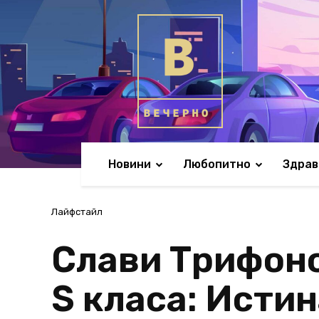
Новини
Любопитно
Здрав
Лайфстайл
Слави Трифоно
S класа: Исти