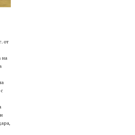
. от
 на
а
на
 с
а
 и
дара,