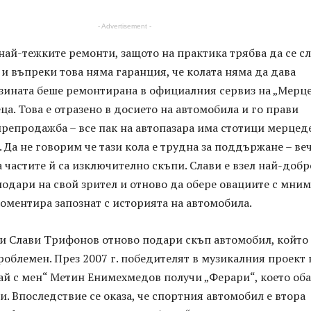
- Advertisement -
 най-тежките ремонти, защото на практика трябва да се сл
 и въпреки това няма гаранция, че колата няма да дава
зината беше ремонтирана в официалния сервиз на „Мерц
еца. Това е отразено в досието на автомобила и го прави
репродажба – все пак на автопазара има стотици мерцед
 Да не говорим че тази кола е трудна за поддържане – веч
а частите й са изключително скъпи. Слави е взел най-добр
подари на свой зрител и отново да обере овациите с мним
коментира запознат с историята на автомобила.
и Слави Трифонов отново подари скъп автомобил, който
проблемен. През 2007 г. победителят в музикалния проект 
ай с мен“ Метин Енимехмедов получи „Ферари“, което об
ли. Впоследствие се оказа, че спортния автомобил е втора