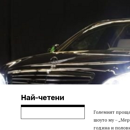
Най-четени
Големият проща
шоуто му – „Мер
година и полови