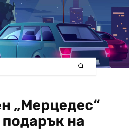
ен „Мерцедес“
 подарък на