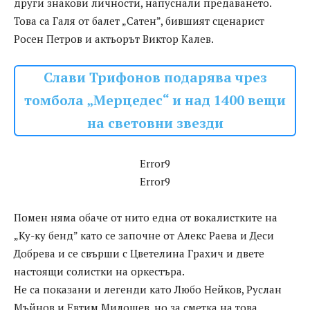
други знакови личности, напуснали предаването.
Това са Галя от балет „Сатен”, бившият сценарист
Росен Петров и актьорът Виктор Калев.
Слави Трифонов подарява чрез
томбола „Мерцедес“ и над 1400 вещи
на световни звезди
Error9
Error9
Помен няма обаче от нито една от вокалистките на
„Ку-ку бенд” като се започне от Алекс Раева и Деси
Добрева и се свърши с Цветелина Грахич и двете
настоящи солистки на оркестъра.
Не са показани и легенди като Любо Нейков, Руслан
Мъйнов и Евтим Милошев, но за сметка на това