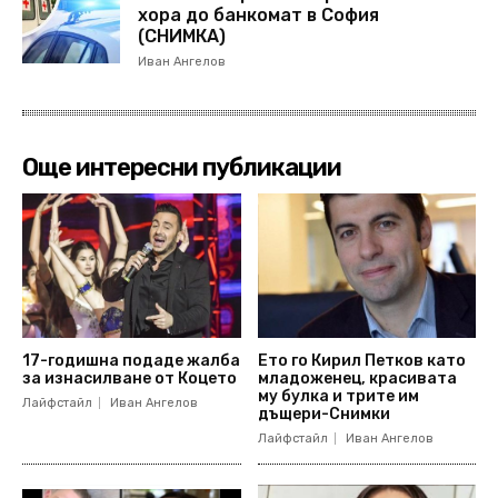
хора до банкомат в София
(СНИМКА)
Иван Ангелов
Още интересни публикации
17-годишна подаде жалба
Ето го Кирил Петков като
за изнасилване от Коцето
младоженец, красивата
му булка и трите им
Лайфстайл
Иван Ангелов
дъщери-Снимки
Лайфстайл
Иван Ангелов