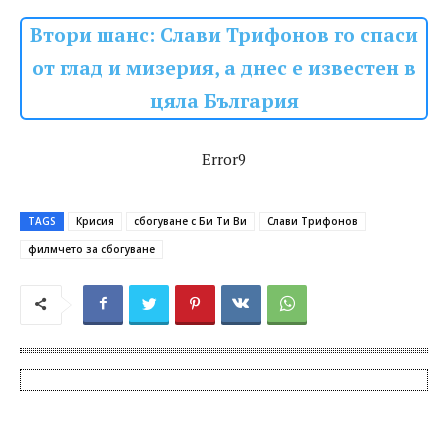
Втори шанс: Слави Трифонов го спаси
от глад и мизерия, а днес е известен в
цяла България
Error9
TAGS
Крисия
сбогуване с Би Ти Ви
Слави Трифонов
филмчето за сбогуване