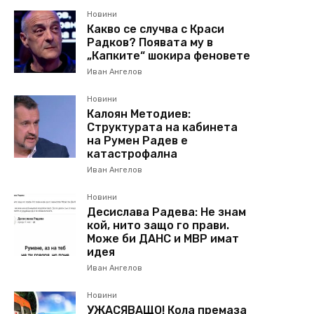
Новини
Какво се случва с Краси
Радков? Появата му в
„Капките“ шокира феновете
Иван Ангелов
Новини
Калоян Методиев:
Структурата на кабинета
на Румен Радев е
катастрофална
Иван Ангелов
Новини
Десислава Радева: Не знам
кой, нито защо го прави.
Може би ДАНС и МВР имат
идея
Иван Ангелов
Новини
УЖАСЯВАЩО! Кола премаза