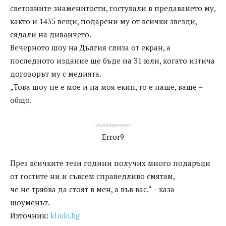
световните знаменитости, гостували в предаването му,
както и 1435 вещи, подарени му от всички звезди,
сядали на диванчето.
Вечерното шоу на Дългия слиза от екран, а
последното издание ще бъде на 31 юли, когато изтича
договорът му с медията.
„Това шоу не е мое и на моя екип, то е наше, ваше –
общо.
- Advertisement -
Error9
През всичките тези години получих много подаръци
от гостите ни и съвсем справедливо смятам,
че не трябва да стоят в мен, а във вас.“ – каза
шоуменът.
Източник:
kliuki.bg