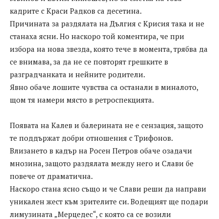
кадрите с Краси Радков са десетина.
Причината за раздялата на Дългия с Крисия така и не
станаха ясни. Но наскоро той коментира, че при
избора на нова звезда, която тече в момента, трябва да
се внимава, за да не се повторят грешките в
разградчанката и нейните родители.
Явно обаче лошите чувства са останали в миналото,
щом тя намери място в ретроспекцията.
Появата на Калев и балерината не е сензация, защото
те поддържат добри отношения с Трифонов.
Влизането в кадър на Росен Петров обаче озадачи
мнозина, защото раздялата между него и Слави бе
повече от драматична.
Наскоро стана ясно също и че Слави реши да направи
уникален жест към зрителите си. Водещият ще подари
лимузината „Мерцедес“, с която са се возили