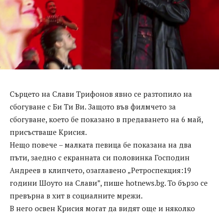
Сърцето на Слави Трифонов явно се разтопило на
сбогуване с Би Ти Ви. Защото във филмчето за
сбогуване, което бе показано в предаването на 6 май,
присъстваше Крисия.
Нещо повече – малката певица бе показана на два
пъти, заедно с екранната си половинка Господин
Андреев в клипчето, озаглавено „Ретроспекция:19
години Шоуто на Слави”, пише hotnews.bg. То бързо се
превърна в хит в социалните мрежи.
В него освен Крисия могат да видят още и няколко