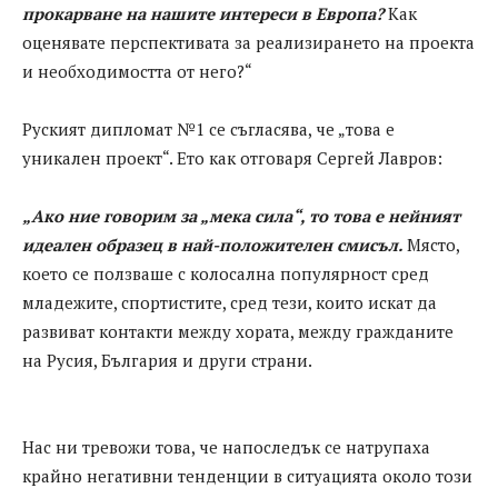
прокарване на нашите интереси в Европа?
Как
оценявате перспективата за реализирането на проекта
и необходимостта от него?“
Руският дипломат №1 се съгласява, че „това е
уникален проект“. Ето как отговаря Сергей Лавров:
„Ако ние говорим за „мека сила“, то това е нейният
идеален образец в най-положителен смисъл.
Място,
което се ползваше с колосална популярност сред
младежите, спортистите, сред тези, които искат да
развиват контакти между хората, между гражданите
на Русия, България и други страни.
Нас ни тревожи това, че напоследък се натрупаха
крайно негативни тенденции в ситуацията около този