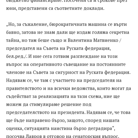
бюджетно финансиране. Посочени са и срокове през
юни, представени са съответните доклади.
„Но, за съжаление, бюрократичната машина се върти
бавно, затова не знам дали ще издам голяма секретна
тайна, но там беше също и Валентина Матвиенко /
председател на Съвета на Руската федерация,
бел.ред./. И ние сега готвим разглеждане на този
въпрос на оперативното съвещание на постоянните
членове на Съвета за сигурност на Руската федерация.
Надявам се, че там с участието на председателя на
правителството и на всички ведомства, които могат да
съдействат за реализацията на тази схема, ние ще
можем да стимулираме решение под
председателството на президента. Надявам се, че това
ще бъде направено бързо, защото, според нашата
оценка, ситуацията наистина бързо деградира“,
посочва Лавров в отговор на сенаторския въпрос.