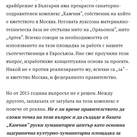
крайбрежие в България има прекрасен санаторно-
оздравителен комплекс „Камчия“, собственик на който
е кметството в Москва. Неговата луксозна материално-
техническа база не отстъпва нито на „Орльонок“, нито
„Артек“. Всичко говори за необходимостта от
използването на тази площадка за работа с нашите
съотечественици в Евросъюза. Ние сме проучили този
въпрос, изработихме концептуална основа за проекта.
Никой не е против реализирането му, всички са „за“ –
и кметство Москва, и федералното правителство.
Но от 2015 година въпросът не е решен. Между
другото, заплахата от загубата на този комплекс е
повече от реална.
Не е ли време правителството да
сложи точка на този въпрос и да създаде в базата
„Камчия“ руски хуманитарен център като основна
задгранична културно-хуманитарна площадка за