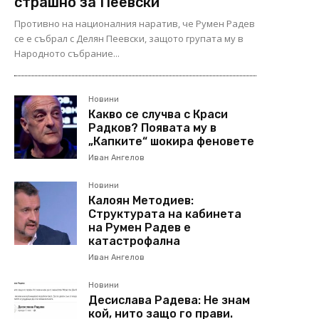
страшно за Пеевски
Противно на националния наратив, че Румен Радев
се е събрал с Делян Пеевски, защото групата му в
Народното събрание...
Новини
Какво се случва с Краси
Радков? Появата му в
„Капките“ шокира феновете
Иван Ангелов
Новини
Калоян Методиев:
Структурата на кабинета
на Румен Радев е
катастрофална
Иван Ангелов
Новини
Десислава Радева: Не знам
кой, нито защо го прави.