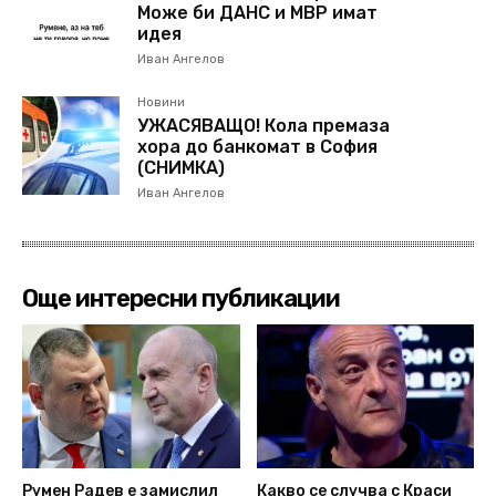
Може би ДАНС и МВР имат
идея
Иван Ангелов
Новини
УЖАСЯВАЩО! Кола премаза
хора до банкомат в София
(СНИМКА)
Иван Ангелов
Още интересни публикации
Румен Радев е замислил
Какво се случва с Краси