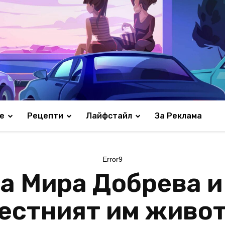
е
Рецепти
Лайфстайл
За Реклама
Error9
а Мира Добрева 
местният им живот