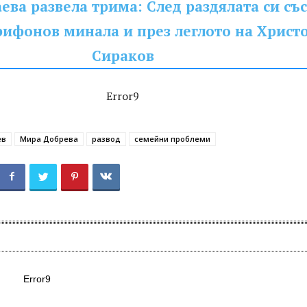
ева развела трима: След раздялата си със
рифонов минала и през леглото на Христ
Сираков
Error9
ев
Мира Добрева
развод
семейни проблеми
Error9