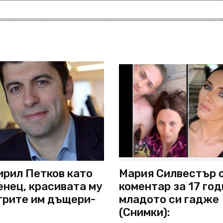
ирил Петков като
Мария Силвестър 
нец, красивата му
коментар за 17 год
 трите им дъщери-
младото си гадже
(Снимки):