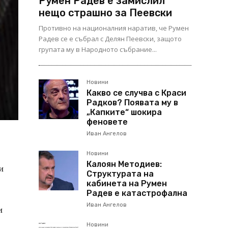
Румен Радев е замислил
нещо страшно за Пеевски
Противно на националния наратив, че Румен
Радев се е събрал с Делян Пеевски, защото
групата му в Народното събрание...
Новини
Какво се случва с Краси
Радков? Появата му в
„Капките“ шокира
феновете
Иван Ангелов
Новини
Калоян Методиев:
и
Структурата на
кабинета на Румен
Радев е катастрофална
Иван Ангелов
и
Новини