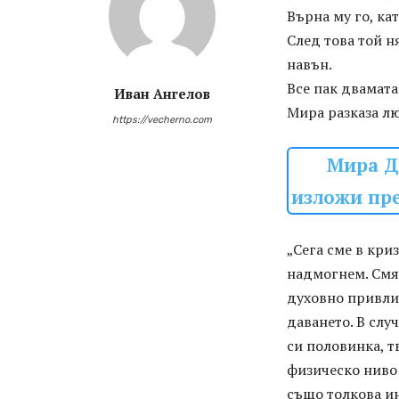
Върна му го, ка
След това той н
навън.
Все пак двамата
Иван Ангелов
Мира разказа л
https://vecherno.com
Мира Д
изложи пре
„Сега сме в кри
надмогнем. Смят
духовно привлич
даването. В слу
си половинка, т
физическо ниво
също толкова ин