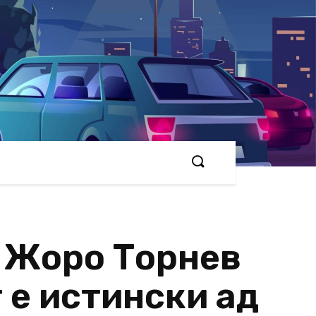
и Жоро Торнев
 е истински ад