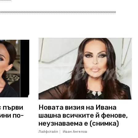
с първи
Новата визия на Ивана
ини по-
шашна всичките й фенове,
неузнаваема е (снимка)
Лайфстайл
Иван Ангелов