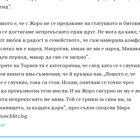
енд“.
авото е, че с Жоро не се предаваме на статуквото и битов
а се достигаме непрекъснато един друг. Не мога да каже, 
т любов и радост в семейството , че съм намерила комф
всичко ми е наред. Напротив, никак не ми е наред. Минав
ен период, макар да сме си заедно“.
рите на Торнев тя е категорична, че след като се е случи
нея винаги има съмнения, че й кръшка пак. „Лошото е, че
е е случило, това си стои. Искам, опитвам се точно чрез
да превъзмогна тези мисли. И на Жоро сигурно не му е ле
чти непрекъснато ме няма. Той се грижи за сина ни, за
чилището, за къщата дори“, през сълзи споделя Мира
ow.blitz.bg.
ца