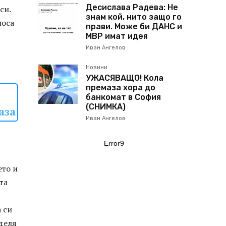
Десислава Радева: Не
си.
знам кой, нито защо го
носа
прави. Може би ДАНС и
МВР имат идея
Иван Ангелов
Новини
УЖАСЯВАЩО! Кола
премаза хора до
банкомат в София
(СНИМКА)
аза
Иван Ангелов
Error9
ето и
та
 си
оделя