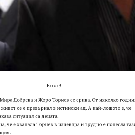
Error9
 Мира Добрева и Жоро Торнев се срива. От няколко годин
живот се е превърнал в истински ад. А най-лошото е, че
кава ситуация са децата.
а, че е хванала Торнев в изневяра и трудно е понесла таз
ация.