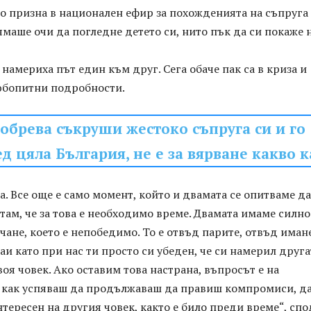
то призна в национален ефир за похожденията на съпруга 
ямаше очи да погледне детето си, нито пък да си покаже 
 намериха път един към друг. Сега обаче пак са в криза и
юбопитни подробности.
обрева съкруши жестоко съпруга си и го
д цяла България, не е за вярване какво к
за. Все още е само момент, който и двамата се опитваме да
ам, че за това е необходимо време. Двамата имаме силно
ане, което е непобедимо. То е отвъд парите, отвъд иман
чаи като при нас ти просто си убеден, че си намерил друга
воя човек. Ако оставим това настрана, въпросът е на
 как успяваш да продължаваш да правиш компромиси, да
тересен на другия човек, както е било преди време“, сп