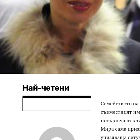
Най-четени
Семейството на
съвместният им 
потърпевши в та
Мира сама призн
унизяваща ситу