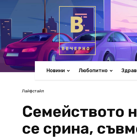
Новини
Любопитно
Здрав
Лайфстайл
Семейството н
се срина, съв