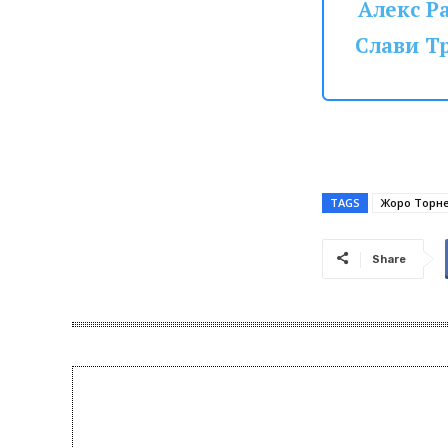
Алекс Ра
Слави Т
TAGS
Жоро Торн
Share