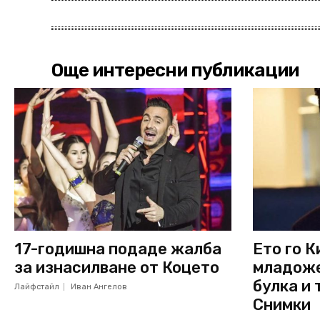
Още интересни публикации
17-годишна подаде жалба
Ето го К
за изнасилване от Коцето
младоже
булка и
Лайфстайл
Иван Ангелов
Снимки