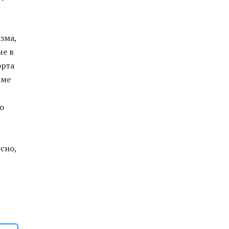
изма,
че в
орта
аме
ло
сно,