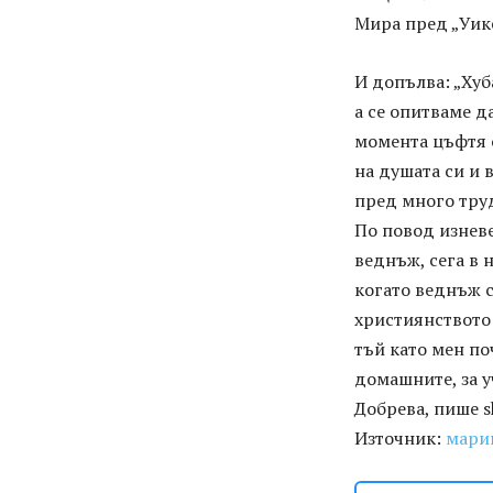
Мира пред „Уик
И допълва: „Хуб
а се опитваме д
момента цъфтя о
на душата си и 
пред много труд
По повод изневе
веднъж, сега в 
когато веднъж с
християнството 
тъй като мен по
домашните, за у
Добрева, пише sh
Източник:
мари