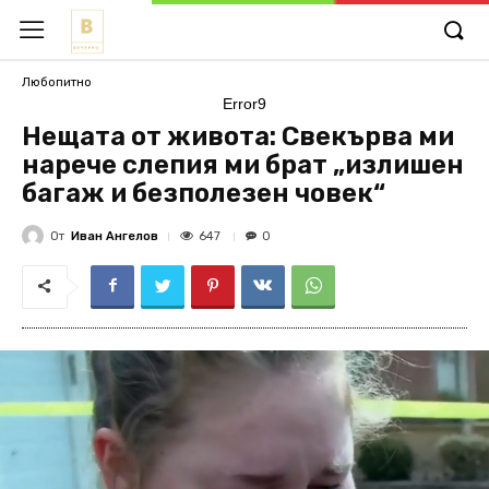
Любопитно
Error9
Нещата от живота: Свекърва ми
нарече слепия ми брат „излишен
багаж и безполезен човек“
От
Иван Ангелов
647
0