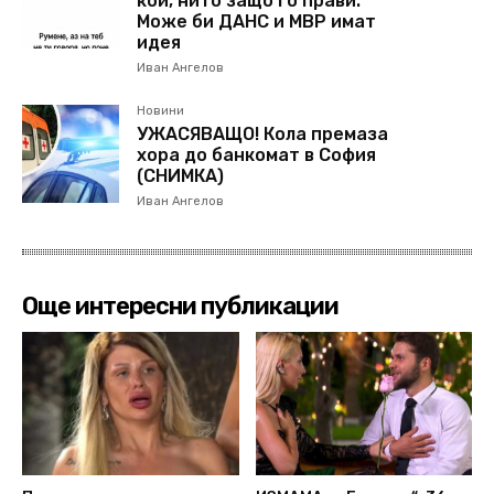
кой, нито защо го прави.
Може би ДАНС и МВР имат
идея
Иван Ангелов
Новини
УЖАСЯВАЩО! Кола премаза
хора до банкомат в София
(СНИМКА)
Иван Ангелов
Още интересни публикации