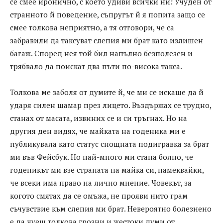
се смее иронично, с което удиви всички ни! Учуден от
странното й поведение, съпругът й я попита защо се
смее толкова неприятно, а тя отговори, че са
забравили да таксуват слепия ми брат като излишен
багаж. Според нея той бил напълно безполезен и
трябвало да поискат два пъти по-висока такса.
Толкова ме заболя от думите й, че ми се искаше да й
ударя силен шамар през лицето. Въздържах се трудно,
станах от масата, извиних се и си тръгнах. Но на
другия ден видях, че майката на годеника ми е
публикувала като статус снощната подигравка за брат
ми във Фейсбук. Но най-много ми стана болно, че
годеникът ми взе страната на майка си, намеквайки,
че всеки има право на лично мнение. Човекът, за
когото смятах да се омъжа, не прояви нито грам
съчувствие към слепия ми брат. Невероятно болезнено
е да чуеш толкова грозни и жестоки думи от