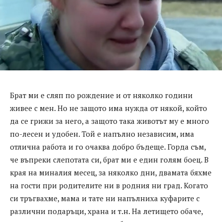
Брат ми е сляп по рождение и от няколко години
живее с мен. Но не защото има нужда от някой, който
да се грижи за него, а защото така животът му е много
по-лесен и удобен. Той е напълно независим, има
отлична работа и го очаква добро бъдеще. Горда съм,
че въпреки слепотата си, брат ми е един голям боец. В
края на миналия месец, за няколко дни, двамата бяхме
на гости при родителите ни в родния ни град. Когато
си тръгвахме, мама и тате ни напълниха куфарите с
различни подаръци, храна и т.н. На летището обаче,