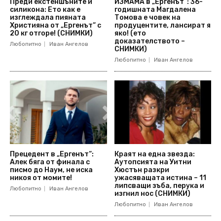
Преди екстеншъните и
ИЗМАМА в „Ергенът“: 36-
силикона: Ето как е
годишната Магдалена
изглеждала пияната
Томова е човек на
Християна от „Ергенът“ с
продуцентите, лансират я
20 кг отгоре! (СНИМКИ)
яко! (ето
доказателството –
Любопитно
Иван Ангелов
СНИМКИ)
Любопитно
Иван Ангелов
Прецедент в „Ергенът“:
Краят на една звезда:
Алек бяга от финала с
Аутопсията на Уитни
писмо до Наум, не иска
Хюстън разкри
никоя от момите!
ужасяващата истина – 11
липсващи зъба, перука и
Любопитно
Иван Ангелов
изгнил нос (СНИМКИ)
Любопитно
Иван Ангелов