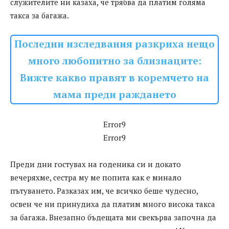
служителите ни казаха, че трябва да платим голяма
такса за багажа.
Последни изследвания разкриха нещо
много любопитно за близнаците:
Вижте какво правят в коремчето на
мама преди раждането
Error9
Error9
Преди дни гостувах на годеника си и докато
вечеряхме, сестра му ме попита как е минало
пътуването. Разказах им, че всичко беше чудесно,
освен че ни принудиха да платим много висока такса
за багажа. Внезапно бъдещата ми свекърва започна да