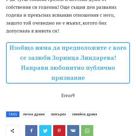
собствения си годеник! Още същия ден развалих
годежа и прекъснах всякакви отношения с него,
защото той очевидно не е мъжът, когото бих
допуснала в живота си!
Изобщо няма да предположите с кого
се залюби Зорница Линдарева!
Направи любопитно публично
признание
Error9
TAGS
лична драма
свекърва
семейна драма