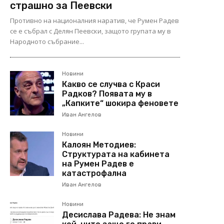
страшно за Пеевски
Противно на националния наратив, че Румен Радев
се е събрал с Делян Пеевски, защото групата му в
Народното събрание...
Новини
Какво се случва с Краси
Радков? Появата му в
„Капките“ шокира феновете
Иван Ангелов
Новини
Калоян Методиев:
Структурата на кабинета
на Румен Радев е
катастрофална
Иван Ангелов
Новини
Десислава Радева: Не знам