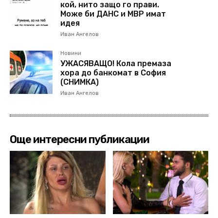
кой, нито защо го прави.
Може би ДАНС и МВР имат
идея
Иван Ангелов
Новини
УЖАСЯВАЩО! Кола премаза
хора до банкомат в София
(СНИМКА)
Иван Ангелов
Още интересни публикации