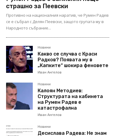
страшно за Пеевски
Противно на националния наратив, че Румен Радев
се е събрал с Делян Пеевски, защото групата му в
Народното събрание...
Новини
Какво се случва с Краси
Радков? Появата му в
„Капките“ шокира феновете
Иван Ангелов
Новини
Калоян Методиев:
Структурата на кабинета
на Румен Радев е
катастрофална
Иван Ангелов
Новини
Десислава Радева: Не знам