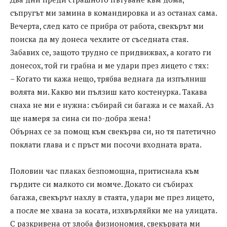
съпругът ми замина в командировка и аз останах сама.
Вечерта, след като се прибра от работа, свекърът ми
поиска да му донеса чехлите от съседната стая.
Забавих се, защото трудно се придвижвах, а когато ги
донесох, той ги грабна и ме удари през лицето с тях:
– Когато ти кажа нещо, трябва веднага да изпълниш
волята ми. Какво ми пълзиш като костенурка. Такава
снаха не ми е нужна: събирай си багажа и се махай. Аз
ще намеря за сина си по-добра жена!
Обърнах се за помощ към свекърва си, но тя патетично
поклати глава и с пръст ми посочи входната врата.
Половин час плаках безпомощна, притиснала към
гърдите си малкото си момче. Докато си събирах
багажа, свекърът нахлу в стаята, удари ме през лицето,
а после ме хвана за косата, изхвърляйки ме на улицата.
С разкривена от злоба физиономия, свекървата ми