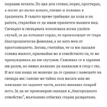
оправям леглата. По цял ден готвих, перях, простирах,
а после до късно копаех, плевях и поливах в
градината. В същото време трябваше да ходя и на
работа, стараейки се да имам приличен външен вид.
Свекърът и свекървата използваха всеки удобен
случай, за да изтъкнат гордо, че произхождат от стара
благородническа фамилия, а не като мен от
простолюдието. Затова, считайки, че са ми оказали
голяма милост, приемайки ме в семейството си, те ме
принуждаваха да им слугувам. Съмнявах се в здравия
им разум, но нямах желание да навлизам в спор с тях.
И все пак нищо не можеше да се сравни с намеците на
свекъра ми: галеше ме тайно под масата или ме
пляскаше по задните части, когато минавах покрай
него. За да не провокирам скандал в „благородното
семейство“, мълчаливо отбягвах стария развратник.