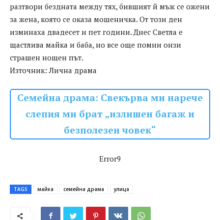
разтвори бездната между тях, бившият й мъж се ожени
за жена, която се оказа мошеничка. От този ден
изминаха двадесет и пет години. Днес Светла е
щастлива майка и баба, но все още помни онзи
страшен нощен път.
Източник: Лична драма
Семейна драма: Свекърва ми нарече
слепия ми брат „излишен багаж и
безполезен човек“
Error9
TAGS
майка
семейна драма
улица