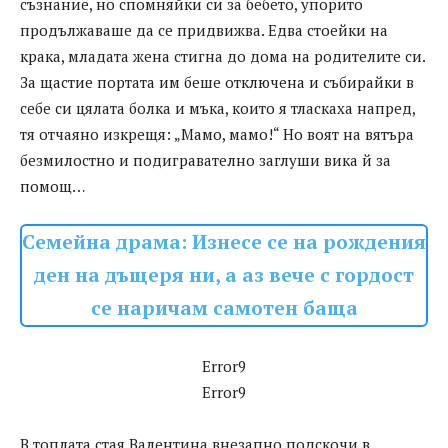
съзнание, но спомняйки си за бебето, упорито
продължаваше да се придвижва. Едва стоейки на
крака, младата жена стигна до дома на родителите си.
За щастие портата им беше отключена и събирайки в
себе си цялата болка и мъка, които я тласкаха напред,
тя отчаяно изкрещя: „Мамо, мамо!“ Но воят на вятъра
безмилостно и подигравателно заглуши вика й за
помощ…
Семейна драма: Изнесе се на рождения
ден на дъщеря ни, а аз вече с гордост
се наричам самотен баща
Error9
Error9
В топлата стая Валентина внезапно подскочи в