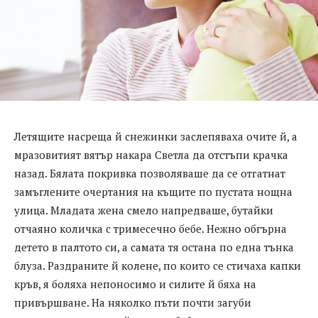
Летящите насреща й снежинки заслепяваха очите й, а
мразовитият вятър накара Светла да отстъпи крачка
назад. Бялата покривка позволяваше да се отгатнат
замъглените очертания на къщите по пустата нощна
улица. Младата жена смело напредваше, бутайки
отчаяно количка с тримесечно бебе. Нежно обгърна
детето в палтото си, а самата тя остана по една тънка
блуза. Раздраните й колене, по които се стичаха капки
кръв, я боляха непоносимо и силите й бяха на
привършване. На няколко пъти почти загуби