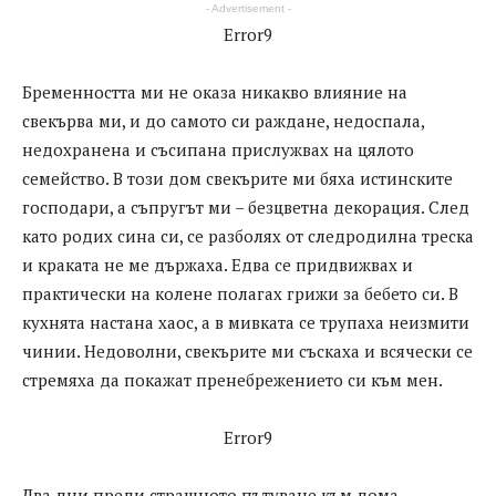
- Advertisement -
Error9
Бременността ми не оказа никакво влияние на
свекърва ми, и до самото си раждане, недоспала,
недохранена и съсипана прислужвах на цялото
семейство. В този дом свекърите ми бяха истинските
господари, а съпругът ми – безцветна декорация. След
като родих сина си, се разболях от следродилна треска
и краката не ме държаха. Едва се придвижвах и
практически на колене полагах грижи за бебето си. В
кухнята настана хаос, а в мивката се трупаха неизмити
чинии. Недоволни, свекърите ми съскаха и всячески се
стремяха да покажат пренебрежението си към мен.
Error9
Два дни преди страшното пътуване към дома,