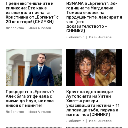
Преди екстеншъните и
ИЗМАМА в „Ергенът“: 36-
силикона: Ето как е
годишната Магдалена
изглеждала пияната
Томова е човек на
Християна от „Ергенът“ с
продуцентите, лансират я
20 кг отгоре! (СНИМКИ)
яко! (ето
доказателството –
Любопитно
Иван Ангелов
СНИМКИ)
Любопитно
Иван Ангелов
Прецедент в „Ергенът“:
Краят на една звезда:
Алек бяга от финала с
Аутопсията на Уитни
писмо до Наум, не иска
Хюстън разкри
никоя от момите!
ужасяващата истина – 11
липсващи зъба, перука и
Любопитно
Иван Ангелов
изгнил нос (СНИМКИ)
Любопитно
Иван Ангелов