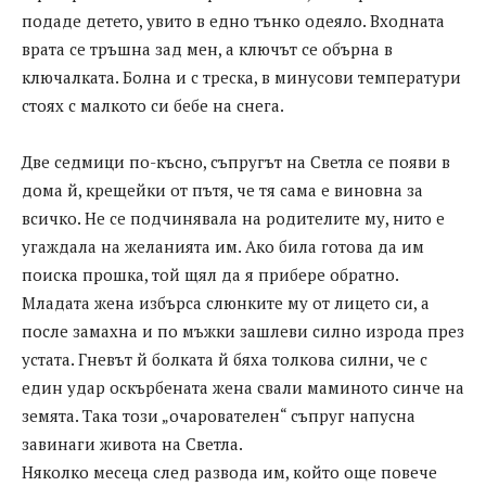
подаде детето, увито в едно тънко одеяло. Входната
врата се тръшна зад мен, а ключът се обърна в
ключалката. Болна и с треска, в минусови температури
стоях с малкото си бебе на снега.
Две седмици по-късно, съпругът на Светла се появи в
дома й, крещейки от пътя, че тя сама е виновна за
всичко. Не се подчинявала на родителите му, нито е
угаждала на желанията им. Ако била готова да им
поиска прошка, той щял да я прибере обратно.
Младата жена избърса слюнките му от лицето си, а
после замахна и по мъжки зашлеви силно изрода през
устата. Гневът й болката й бяха толкова силни, че с
един удар оскърбената жена свали маминото синче на
земята. Така този „очарователен“ съпруг напусна
завинаги живота на Светла.
Няколко месеца след развода им, който още повече