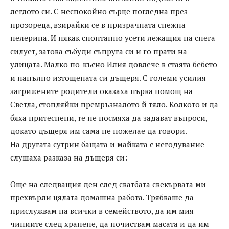
леглото си. С неспокойно сърце погледна през
прозореца, взирайки се в призрачната снежна
пелерина. И някак спонтанно усети лежащия на снега
силует, затова събуди съпруга си и го прати на
улицата. Малко по-късно Илия довлече в стаята бебето
и напълно изтощената си дъщеря. С големи усилия
загрижените родители оказаха първа помощ на
Светла, стопляйки премръзналото й тяло. Колкото и да
бяха притеснени, те не посмяха да задават въпроси,
докато дъщеря им сама не пожелае да говори.
На другата сутрин бащата и майката с негодувание
слушаха разказа на дъщеря си:
Още на следващия ден след сватбата свекървата ми
прехвърли цялата домашна работа. Трябваше да
прислужвам на всички в семейството, да им мия
чиниите след хранене, да почиствам масата и да им