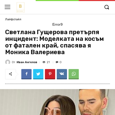
Лайфстайл
Error9
Светлана Гущерова претърпя
инцидент: Моделката на косъм
от фатален край, спасява я
Моника Валериева
От
Иван Ангелов
21
0