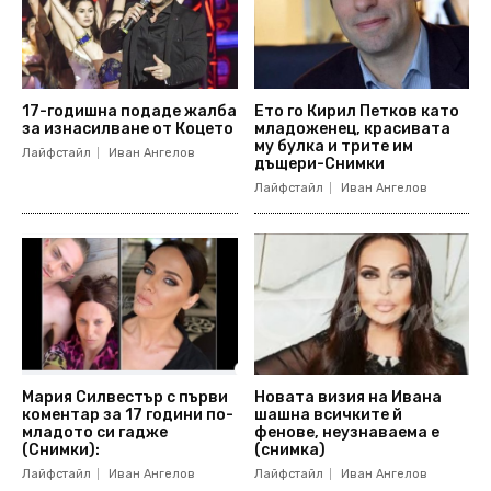
17-годишна подаде жалба
Ето го Кирил Петков като
за изнасилване от Коцето
младоженец, красивата
му булка и трите им
Лайфстайл
Иван Ангелов
дъщери-Снимки
Лайфстайл
Иван Ангелов
Мария Силвестър с първи
Новата визия на Ивана
коментар за 17 години по-
шашна всичките й
младото си гадже
фенове, неузнаваема е
(Снимки):
(снимка)
Лайфстайл
Иван Ангелов
Лайфстайл
Иван Ангелов