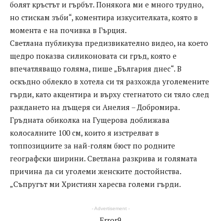
болят кръстът и гърбът. Понякога ми е много трудно,
но стискам зъби“, коментира изкусителката, която в
момента е на почивка в Гърция.
Светлана публикува предизвикателно видео, на което
щедро показва силиконовата си гръд, която е
впечатляващо голяма, пише „България днес“. В
оскъдно облекло в хотела си тя разхожда уголемените
гърди, като акцентира и върху стегнатото си тяло след
раждането на дъщеря си Анелия – Добромира.
Гръдната обиколка на Гущерова доближава
колосалните 100 см, които я изстрелват в
топпозициите за най-голям бюст по родните
географски ширини. Светлана разкрива и голямата
причина да си уголеми женските достойнства.
„Съпругът ми Християн харесва големи гърди.
- Advertisement -
Error9