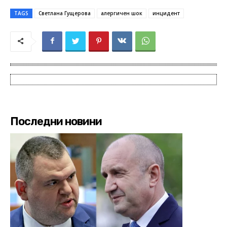
TAGS
Cвeтлaнa Гyщepoвa
алергичен шок
инцидент
Последни новини