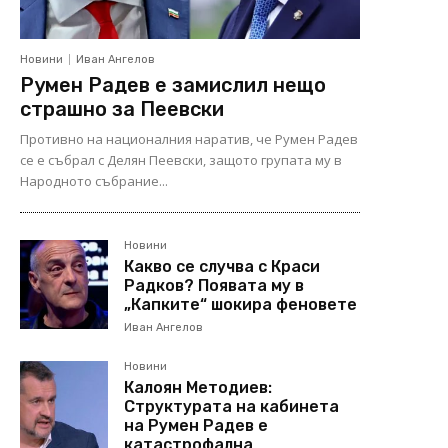
Новини
Иван Ангелов
Румен Радев е замислил нещо
страшно за Пеевски
Противно на националния наратив, че Румен Радев
се е събрал с Делян Пеевски, защото групата му в
Народното събрание...
Новини
Какво се случва с Краси
Радков? Появата му в
„Капките“ шокира феновете
Иван Ангелов
Новини
Калоян Методиев:
Структурата на кабинета
на Румен Радев е
катастрофална