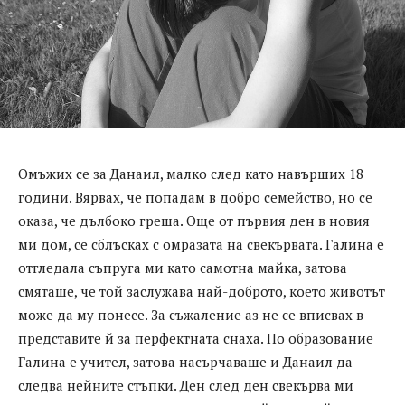
Омъжих се за Данаил, малко след като навърших 18
години. Вярвах, че попадам в добро семейство, но се
оказа, че дълбоко греша. Още от първия ден в новия
ми дом, се сблъсках с омразата на свекървата. Галина е
отгледала съпруга ми като самотна майка, затова
смяташе, че той заслужава най-доброто, което животът
може да му понесе. За съжаление аз не се вписвах в
представите й за перфектната снаха. По образование
Галина е учител, затова насърчаваше и Данаил да
следва нейните стъпки. Ден след ден свекърва ми