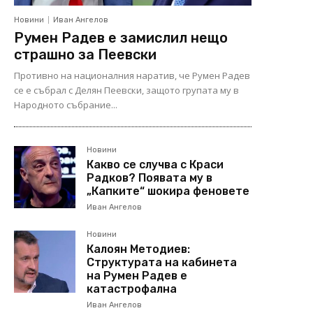
Новини
Иван Ангелов
Румен Радев е замислил нещо
страшно за Пеевски
Противно на националния наратив, че Румен Радев
се е събрал с Делян Пеевски, защото групата му в
Народното събрание...
Новини
Какво се случва с Краси
Радков? Появата му в
„Капките“ шокира феновете
Иван Ангелов
Новини
Калоян Методиев:
Структурата на кабинета
на Румен Радев е
катастрофална
Иван Ангелов