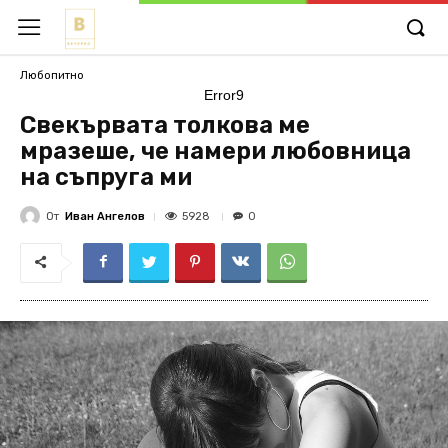
Любопитно
Error9
Свекървата толкова ме
мразеше, че намери любовница
на съпруга ми
От
Иван Ангелов
5928
0