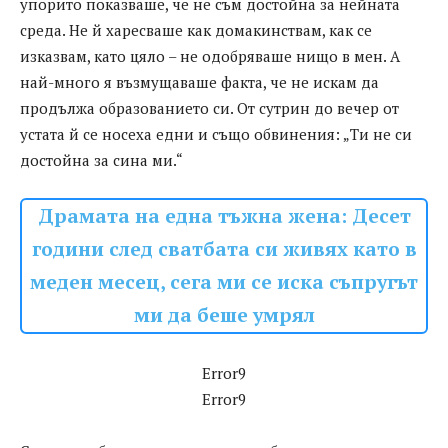
упорито показваше, че не съм достойна за нейната
среда. Не й харесваше как домакинствам, как се
изказвам, като цяло – не одобряваше нищо в мен. А
най-много я възмущаваше факта, че не искам да
продължа образованието си. От сутрин до вечер от
устата й се носеха едни и също обвинения: „Ти не си
достойна за сина ми.“
Драмата на една тъжна жена: Десет
години след сватбата си живях като в
меден месец, сега ми се иска съпругът
ми да беше умрял
Error9
Error9