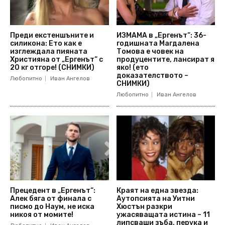
Преди екстеншъните и
ИЗМАМА в „Ергенът“: 36-
силикона: Ето как е
годишната Магдалена
изглеждала пияната
Томова е човек на
Християна от „Ергенът“ с
продуцентите, лансират я
20 кг отгоре! (СНИМКИ)
яко! (ето
доказателството –
Любопитно
Иван Ангелов
СНИМКИ)
Любопитно
Иван Ангелов
Прецедент в „Ергенът“:
Краят на една звезда:
Алек бяга от финала с
Аутопсията на Уитни
писмо до Наум, не иска
Хюстън разкри
никоя от момите!
ужасяващата истина – 11
липсващи зъба, перука и