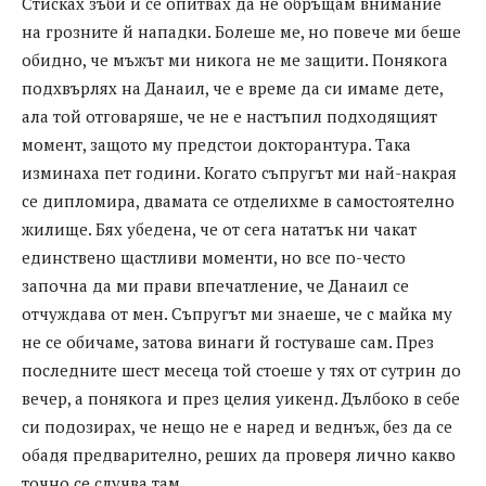
Стисках зъби и се опитвах да не обръщам внимание
на грозните й нападки. Болеше ме, но повече ми беше
обидно, че мъжът ми никога не ме защити. Понякога
подхвърлях на Данаил, че е време да си имаме дете,
ала той отговаряше, че не е настъпил подходящият
момент, защото му предстои докторантура. Така
изминаха пет години. Когато съпругът ми най-накрая
се дипломира, двамата се отделихме в самостоятелно
жилище. Бях убедена, че от сега нататък ни чакат
единствено щастливи моменти, но все по-често
започна да ми прави впечатление, че Данаил се
отчуждава от мен. Съпругът ми знаеше, че с майка му
не се обичаме, затова винаги й гостуваше сам. През
последните шест месеца той стоеше у тях от сутрин до
вечер, а понякога и през целия уикенд. Дълбоко в себе
си подозирах, че нещо не е наред и веднъж, без да се
обадя предварително, реших да проверя лично какво
точно се случва там.