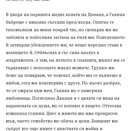
В двора на паркинга видях колата на Данаил, а Галина
бъбреше с няколко съседки пред входа. Опитах се
тихомълком да мина покрай тях, но свекърва ми ме
забеляза и побесняла застана на пътя ми. Поведението
й затвърди убеждението ми, че нещо нередно става в
жилището й. Отблъснах я със сила нахлух в
апартамента. А там, на леглото в спалнята, мъжът ми се
търкаляше с непознато младо момиче. Трудно ми
беше да повярвам, че човекът, който ми се кълнеше в
любов, сега ми изневерява с друга. По-късно разбрах,
че от омраза към мен, Галина му е намерила
любовница. Погледнах Данаил и с цялата си мъка на
наранената си душа, му се изплюх в лицето. Оттогава
изминаха години. Днес в живота ми има прекрасен
мъж, чието семейство ме обича и цени. Бившият ми
съпруг все още живее с властната си майка и