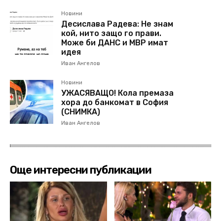
Новини
Десислава Радева: Не знам
кой, нито защо го прави.
Може би ДАНС и МВР имат
идея
Иван Ангелов
Новини
УЖАСЯВАЩО! Кола премаза
хора до банкомат в София
(СНИМКА)
Иван Ангелов
Още интересни публикации