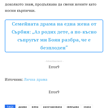
доколкото знам, продължава да сменя жените като
носни кърпички.
Семейната драма на една жена от
Сърбия: „Аз родих дете, а по-късно
съпругът ми Боян разбра, че е
безплоден“
- Advertisement -
Error9
Източник:
Лична драма
Error9
TAGS
драма
жена
разочарована
свекърва
снаха