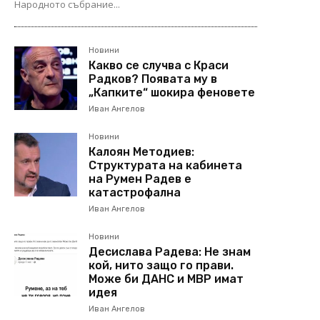
Народното събрание...
Новини
Какво се случва с Краси
Радков? Появата му в
„Капките“ шокира феновете
Иван Ангелов
Новини
Калоян Методиев:
Структурата на кабинета
на Румен Радев е
катастрофална
Иван Ангелов
Новини
Десислава Радева: Не знам
кой, нито защо го прави.
Може би ДАНС и МВР имат
идея
Иван Ангелов