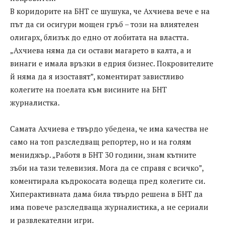
В коридорите на БНТ се шушука, че Ахчиева вече е на
път да си осигури мощен гръб – този на влиятелен
олигарх, близък до едно от лобитата на властта.
„Ахчиева няма да си остави магарето в калта, а и
винаги е имала връзки в едрия бизнес. Покровителите
й няма да я изоставят”, коментират завистливо
колегите на поелата към висините на БНТ
журналистка.
Самата Ахчиева е твърдо убедена, че има качества не
само на топ разследващ репортер, но и на голям
мениджър. „Работя в БНТ 30 години, знам кътните
зъби на тази телевизия. Мога да се справя с всичко”,
коментирала къдрокосата водеща пред колегите си.
Хиперактивната дама била твърдо решена в БНТ да
има повече разследваща журналистика, а не сериали
и развлекателни игри.