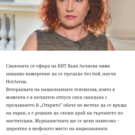
Свалената от ефира на БНТ Валя Ахчиева няма
никакво намерение да се предаде без бой, научи
HotArena.
Ветеранката на националната телевизия, която в
момента е в неплатен отпуск след скандала с
предаването й „Открито” обаче не мечтае да се връща
на екран, а е решила да сложи край на търчането по
институции. Журналистката ще се цели нависоко –
директно в шефското място на националната