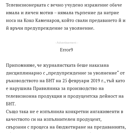
Телевизионерката с вечно учудено изражение обаче
имала и личен мотив – нямала търпение да натрие
носа на Коко Каменаров, който свали предаването й и
й връчи предупреждение за уволнение.
- Advertisement -
Error9
Припомняме, че журналистката беше наказана
дисциплинарно с „предупреждение за уволнение“ от
ръководството на БНТ на 25 февруари 2019 г., тъй като
е нарушила Правилника за производство на
телевизионна продукция и продуцентска дейност на
БНТ.
Също така не е изпълнила конкретни ангажименти в
качеството си на изпълнителен продуцент,
свързани с процеса на бюджетиране на предаванията,