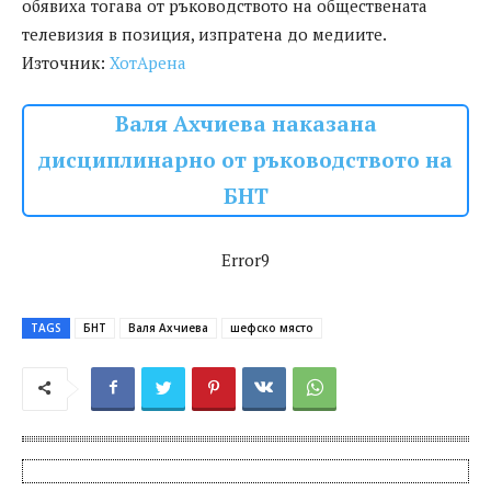
обявиха тогава от ръководството на обществената
телевизия в позиция, изпратена до медиите.
Източник:
ХотАрена
Валя Ахчиева наказана
дисциплинарно от ръководството на
БНТ
Error9
TAGS
БНТ
Валя Ахчиева
шефско място