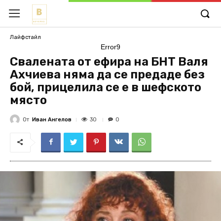
Лайфстайл
Error9
Свалената от ефира на БНТ Валя
Ахчиева няма да се предаде без
бой, прицелила се е в шефското
място
От
Иван Ангелов
30
0