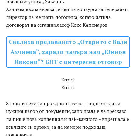
телевизия, писа „Уикенд”.
Ахчиева възнамерява се яви на конкурса за генерален
директор на медията догодина, когато изтича
договорът на сегашния шеф Коко Каменаров.
Свалиха предаването „Открито с Валя
Ахчиева“, заради чадъра над „Юнион
Ивкони“? БНТ с интересен отговор
Error9
Error9
Затова и вече си прокарва пътечка – подготвяла си
нужния набор от документи, започнала е да трескаво
да пише нова концепция и най-важното – впрегнала е
всичките си връзки, за да намери подходящ
покровител.