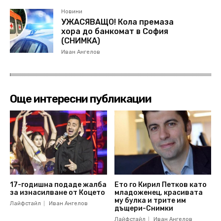
Новини
УЖАСЯВАЩО! Кола премаза
хора до банкомат в София
(СНИМКА)
Иван Ангелов
Още интересни публикации
17-годишна подаде жалба
Ето го Кирил Петков като
за изнасилване от Коцето
младоженец, красивата
му булка и трите им
Лайфстайл
Иван Ангелов
дъщери-Снимки
Лайфстайл
Иван Ангелов