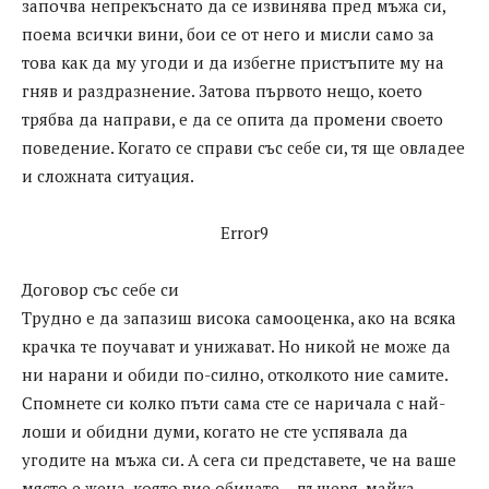
започва непрекъснато да се извинява пред мъжа си,
поема всички вини, бои се от него и мисли само за
това как да му угоди и да избегне пристъпите му на
гняв и раздразнение. Затова първото нещо, което
трябва да направи, е да се опита да промени своето
поведение. Когато се справи със себе си, тя ще овладее
и сложната ситуация.
Error9
Договор със себе си
Трудно е да запазиш висока самооценка, ако на всяка
крачка те поучават и унижават. Но никой не може да
ни нарани и обиди по-силно, отколкото ние самите.
Спомнете си колко пъти сама сте се наричала с най-
лоши и обидни думи, когато не сте успявала да
угодите на мъжа си. А сега си представете, че на ваше
място е жена, която вие обичате – дъщеря, майка,