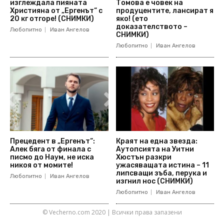
изглеждала пияната
Томова е човек на
Християна от „Ергенът“ с
продуцентите, лансират я
20 кг отгоре! (СНИМКИ)
яко! (ето
доказателството –
Любопитно
Иван Ангелов
СНИМКИ)
Любопитно
Иван Ангелов
Прецедент в „Ергенът“:
Краят на една звезда:
Алек бяга от финала с
Аутопсията на Уитни
писмо до Наум, не иска
Хюстън разкри
никоя от момите!
ужасяващата истина – 11
липсващи зъба, перука и
Любопитно
Иван Ангелов
изгнил нос (СНИМКИ)
Любопитно
Иван Ангелов
© Vecherno.com 2020 | Всички права запазени