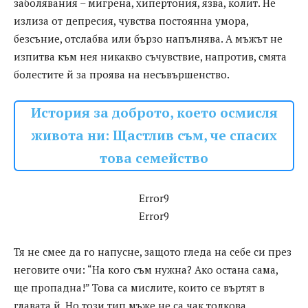
заболявания – мигрена, хипертония, язва, колит. Не
излиза от депресия, чувства постоянна умора,
безсъние, отслабва или бързо напълнява. А мъжът не
изпитва към нея никакво съчувствие, напротив, смята
болестите й за проява на несъвършенство.
История за доброто, което осмисля
живота ни: Щастлив съм, че спасих
това семейство
Error9
Error9
Тя не смее да го напусне, защото гледа на себе си през
неговите очи: “На кого съм нужна? Ако остана сама,
ще пропадна!” Това са мислите, които се въртят в
главата й. Но този тип мъже не са чак толкова