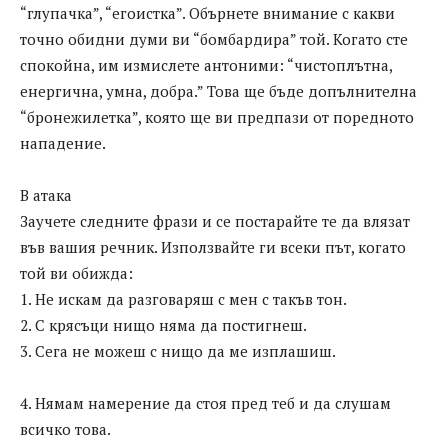
“глупачка”, “егоистка”. Обърнете внимание с какви
точно обидни думи ви “бомбардира” той. Когато сте
спокойна, им измислете антоними: “чистоплътна,
енергична, умна, добра.” Това ще бъде допълнителна
“бронежилетка”, която ще ви предпази от поредното
нападение.
В атака
Заучете следните фрази и се постарайте те да влязат
във вашия речник. Използвайте ги всеки път, когато
той ви обижда:
1. Не искам да разговаряш с мен с такъв тон.
2. С крясъци нищо няма да постигнеш.
3. Сега не можеш с нищо да ме изплашиш.
4. Нямам намерение да стоя пред теб и да слушам
всичко това.