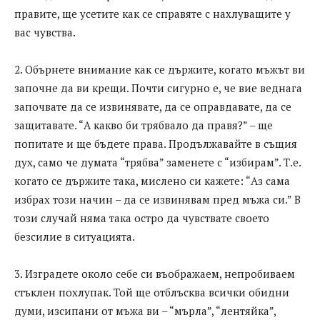
правите, ще усетите как се справяте с нахлуващите у
вас чувства.
2. Обърнете внимание как се държите, когато мъжът ви
започне да ви крещи. Почти сигурно е, че вие веднага
започвате да се извинявате, да се оправдавате, да се
защитавате. “А какво би трябвало да правя?” – ще
попитате и ще бъдете права. Продължавайте в същия
дух, само че думата “трябва” заменете с “избирам”. Т.е.
когато се държите така, мислено си кажете: “Аз сама
избрах този начин – да се извинявам пред мъжа си.” В
този случай няма така остро да чувствате своето
безсилие в ситуацията.
3. Изградете около себе си въображаем, непробиваем
стъклен похлупак. Той ще отблъсква всички обидни
думи, изсипани от мъжа ви – “мърла”, “лентяйка”,