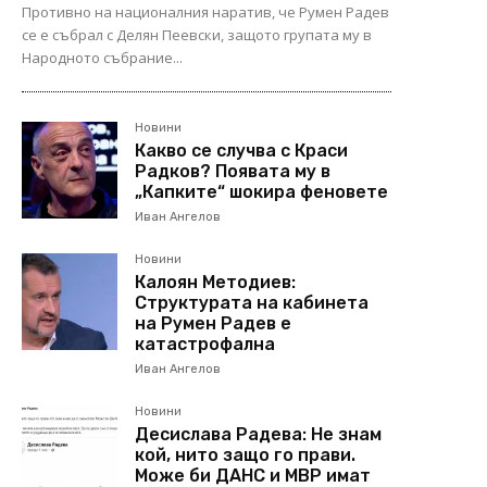
Противно на националния наратив, че Румен Радев
се е събрал с Делян Пеевски, защото групата му в
Народното събрание...
Новини
Какво се случва с Краси
Радков? Появата му в
„Капките“ шокира феновете
Иван Ангелов
Новини
Калоян Методиев:
Структурата на кабинета
на Румен Радев е
катастрофална
Иван Ангелов
Новини
Десислава Радева: Не знам
кой, нито защо го прави.
Може би ДАНС и МВР имат