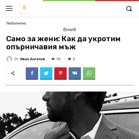
Любопитно
Error9
Само за жени: Как да укротим
опърничавия мъж
От
Иван Ангелов
92
0