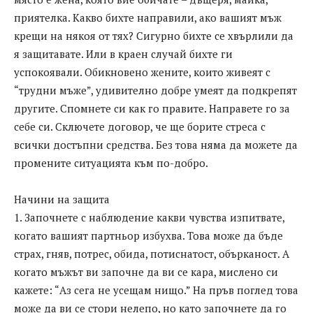
приятелка. Какво бихте направили, ако вашият мъж
крещи на някоя от тях? Сигурно бихте се хвърлили да
я защитавате. Или в краен случай бихте ги
успокоявали. Обикновено жените, които живеят с
“трудни мъже”, удивително добре умеят да подкрепят
другите. Спомнете си как го правите. Направете го за
себе си. Сключете договор, че ще борите стреса с
всички достъпни средства. Без това няма да можете да
промените ситуацията към по-добро.
Начини на защита
1. Започнете с наблюдение какви чувства изпитвате,
когато вашият партньор избухва. Това може да бъде
страх, гняв, потрес, обида, потиснатост, обърканост. А
когато мъжът ви започне да ви се кара, мислено си
кажете: “Аз сега не усещам нищо.” На пръв поглед това
може да ви се стори нелепо, но като започнете да го