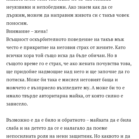
неуязвими и непобедими. Ако знаем как да се
държим, можем да направим живота си с такъв човек
поносим.
Внимание – жена!
Всъщност оскърбителното поведение на такъв мъж
често е прикритие на неговия страх от жените. Като
всички хора той също иска да бъде обичан. Но в
същото време го е страх, че ако жената почувства това,
ще придобие надмощие над него и ще започне да го
потиска. Може би така е мислел неговият баща и
момчето е възприело възгледите му. А може би то е
имало твърде авторитарна майка, от която силно е
зависело.
Възможно е да е било и обратното – майката да е била
слаба и на детето да се е налагало да поеме
непосилната роля на неин защитник. Но каквото и да