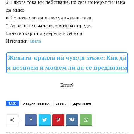
5. Някога това ми действаше, но сега номерът ти няма
да мине.
6. Не позволявам да ме унижаваш така.
7. Аз вече не съм тази, която бях преди.
Бъдете твърди и уверени в себе си.
Източник:
мила
Жената-крадла на чужди мъже: Как да
я познаем и можем ли да се предпазим
Error9
TAGS
опърничев мъж
съвети
укротяване