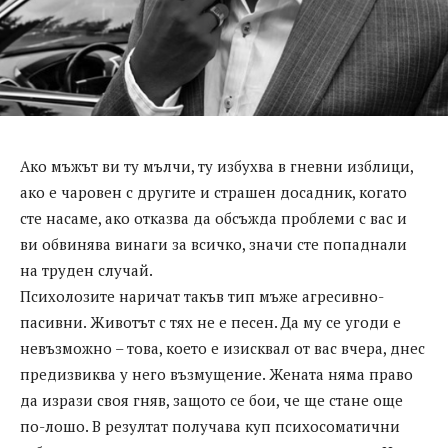
Ако мъжът ви ту мълчи, ту избухва в гневни изблици,
ако е чаровен с другите и страшен досадник, когато
сте насаме, ако отказва да обсъжда проблеми с вас и
ви обвинява винаги за всичко, значи сте попаднали
на труден случай.
Психолозите наричат такъв тип мъже агресивно-
пасивни. Животът с тях не е песен. Да му се угоди е
невъзможно – това, което е изисквал от вас вчера, днес
предизвиква у него възмущение. Жената няма право
да изрази своя гняв, защото се бои, че ще стане още
по-лошо. В резултат получава куп психосоматични