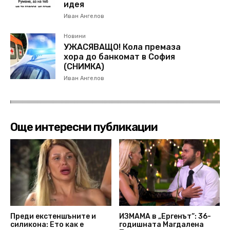
идея
Иван Ангелов
Новини
УЖАСЯВАЩО! Кола премаза
хора до банкомат в София
(СНИМКА)
Иван Ангелов
Още интересни публикации
Преди екстеншъните и
ИЗМАМА в „Ергенът“: 36-
силикона: Ето как е
годишната Магдалена