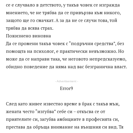
се е случвало в детството, у такъв човек се изгражда
мнението, че не трябва да се привързва към никого,
защото ще го смачкат. А за да не се случи това, той
трябва да всява страх.
Пожизнено виновна
Да се промени такъв човек с “подръчни средства”, без
помощта на психолог, е практически невъзможно. Но
може да се направи така, че неговото непредсказуемо,
обидно поведение да няма над вас безгранична власт.
- Advertisement -
Error9
След като живее известно време в брак с такъв мъж,
жената често “изгубва” себе си – откъсва се от
приятелите си, загубва амбициите в професията си,
престава да обръща внимание на външния си вид. Тя